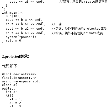
    cout << a3 << endl;       //错误，基类的private成员
  }

};

int main(){

  B b(10);

  cout << b.a << endl;

  cout << b.a1 << endl;   //正确

  cout << b.a2 << endl;   //错误，类外不能访问protected成员

  cout << b.a3 << endl;   //错误，类外不能访问private成员

  system("pause");

  return 0;

}

2.protected继承：
代码如下：
#include<iostream>

#include<assert.h>

using namespace std;

class A{

public:

  int a;

  A(){

    a1 = 1;

    a2 = 2;

    a3 = 3;
