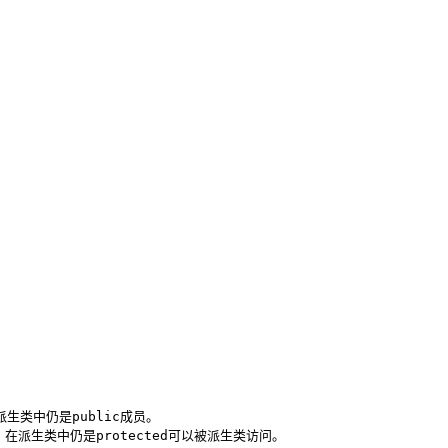
在派生类中仍是public成员。

d成员，在派生类中仍是protected可以被派生类访问。
