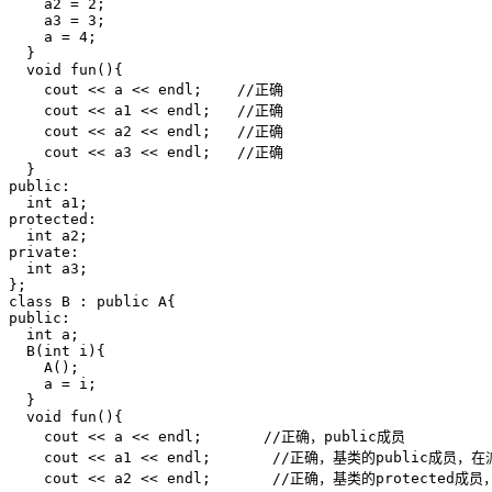
    a2 = 2;

    a3 = 3;

    a = 4;

  }

  void fun(){

    cout << a << endl;    //正确

    cout << a1 << endl;   //正确

    cout << a2 << endl;   //正确

    cout << a3 << endl;   //正确

  }

public:

  int a1;

protected:

  int a2;

private:

  int a3;

};

class B : public A{

public:

  int a;

  B(int i){

    A();

    a = i;

  }

  void fun(){

    cout << a << endl;       //正确，public成员

    cout << a1 << endl;       //正确，基类的public成员，
    cout << a2 << endl;       //正确，基类的protecte