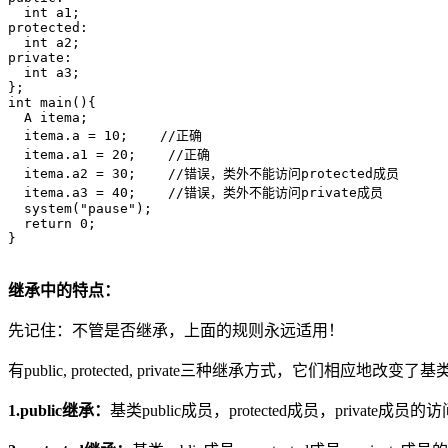
  int a1;

protected:

  int a2;

private:

  int a3;

};

int main(){

  A itema;

  itema.a = 10;    //正确

  itema.a1 = 20;    //正确

  itema.a2 = 30;    //错误，类外不能访问protected成员

  itema.a3 = 40;    //错误，类外不能访问private成员

  system("pause");

  return 0;

}

继承中的特点：
先记住：不管是否继承，上面的规则永远适用！
有public, protected, private三种继承方式，它们相应地改
1.public继承：
基类public成员，protected成员，private成员的访问