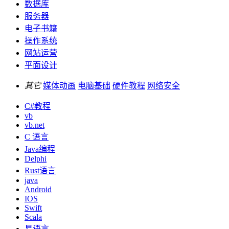
数据库
服务器
电子书籍
操作系统
网站运营
平面设计
其它
媒体动画
电脑基础
硬件教程
网络安全
C#教程
vb
vb.net
C 语言
Java编程
Delphi
Rust语言
java
Android
IOS
Swift
Scala
易语言