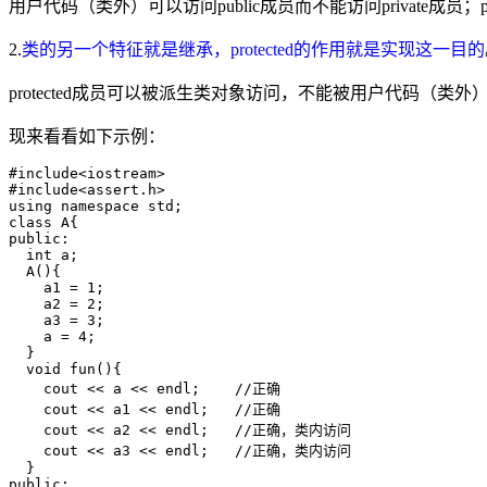
用户代码（类外）可以访问public成员而不能访问private成员
2.
类的另一个特征就是继承，protected的作用就是实现这一目的
protected成员可以被派生类对象访问，不能被用户代码（类外
现来看看如下示例：
#include<iostream>

#include<assert.h>

using namespace std;

class A{

public:

  int a;

  A(){

    a1 = 1;

    a2 = 2;

    a3 = 3;

    a = 4;

  }

  void fun(){

    cout << a << endl;    //正确

    cout << a1 << endl;   //正确

    cout << a2 << endl;   //正确，类内访问

    cout << a3 << endl;   //正确，类内访问

  }

public:
