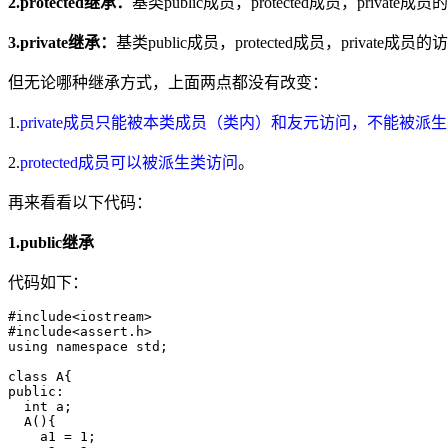
2.protected继承：
基类public成员，protected成员，private成员的
3.private继承：
基类public成员，protected成员，private成员的访
但无论哪种继承方式，上面两点都没有改变：
1.
private成员只能被本类成员（类内）和友元访问，不能被派
2.
protected成员可以被派生类访问
。
再来看看以下代码：
1.public继承
代码如下：
#include<iostream>

#include<assert.h>

using namespace std;

class A{

public:

  int a;

  A(){

    a1 = 1;
