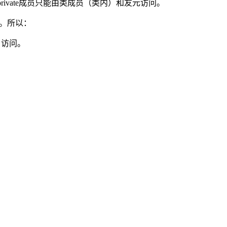
；private成员只能由类成员（类内）和友元访问。
。所以：
）访问。