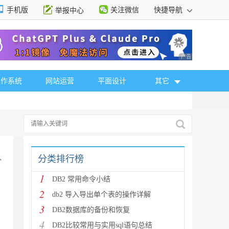
手机版
关注微信
快捷导航
举报中心
性选择
广告 商业广告，理
操作系统
网站运营
平面设计
其它
分类排行榜
>
1
DB2 常用命令小结
2
db2 导入导出单个表的操作详解
3
DB2数据库的备份和恢复
4
DB2比较常用与实用sql语句总结