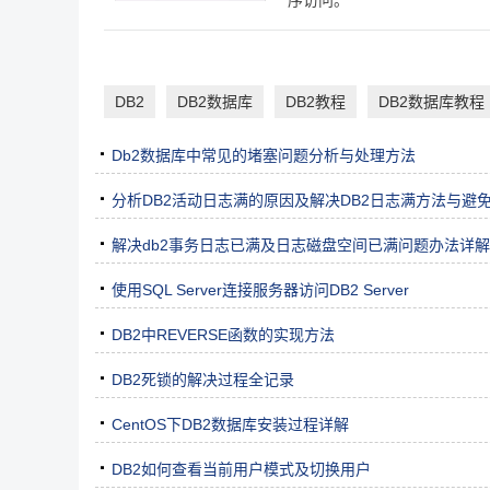
序访问。
DB2是IBM一种分布式数据库解决方案。说简单点：DB
一条SQL 语句中查询不同database甚至不同DBMS中的数据
Windows,DB2 for AS/400,DB2 for OS/390等)。
DB2
DB2数据库
DB2教程
DB2数据库教程
Db2数据库中常见的堵塞问题分析与处理方法
分析DB2活动日志满的原因及解决DB2日志满方法与避
解决db2事务日志已满及日志磁盘空间已满问题办法详解
使用SQL Server连接服务器访问DB2 Server
DB2中REVERSE函数的实现方法
DB2死锁的解决过程全记录
CentOS下DB2数据库安装过程详解
DB2如何查看当前用户模式及切换用户