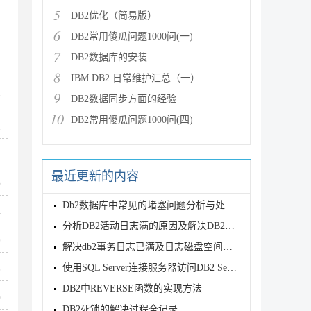
5
DB2优化（简易版）
同
6
DB2常用傻瓜问题1000问(一)
7
DB2数据库的安装
8
IBM DB2 日常维护汇总（一）
9
7
DB2数据同步方面的经验
10
DB2常用傻瓜问题1000问(四)
1
1
最近更新的内容
0
Db2数据库中常见的堵塞问题分析与处理方法
4
分析DB2活动日志满的原因及解决DB2日志满方法与避免方案
9
解决db2事务日志已满及日志磁盘空间已满问题办法详解
使用SQL Server连接服务器访问DB2 Server
6
DB2中REVERSE函数的实现方法
0
DB2死锁的解决过程全记录