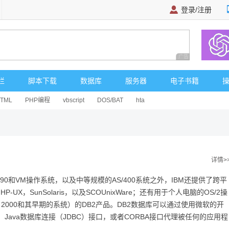
登录/注册
广告 商业广告，理
栏
脚本下载
数据库
服务器
电子书籍
HTML
PHP编程
vbscript
DOS/BAT
hta
详情>
390和VM操作系统，以及中等规模的AS/400系统之外，IBM还提供了跨平
P-UX，SunSolaris，以及SCOUnixWare；还有用于个人电脑的OS/2操
s 2000和其早期的系统）的DB2产品。DB2数据库可以通过使用微软的开
，Java数据库连接（JDBC）接口，或者CORBA接口代理被任何的应用程