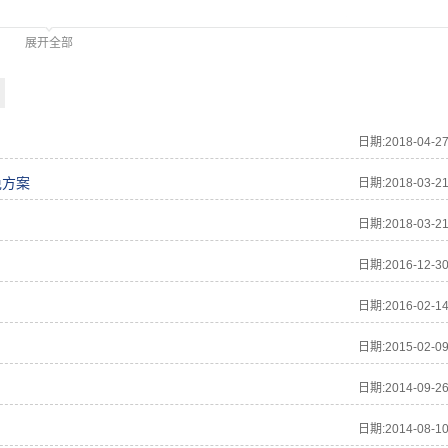
2就是IBM开发的一种大型关系型数据库平台。它支持多用户或应用程序在
展开全部
。目前，DB2数据库有如下一些版本：(比如DB2 for Unix,DB2 for
日期:2018-04-2
免方案
日期:2018-03-2
日期:2018-03-2
日期:2016-12-3
日期:2016-02-1
日期:2015-02-0
日期:2014-09-2
日期:2014-08-1