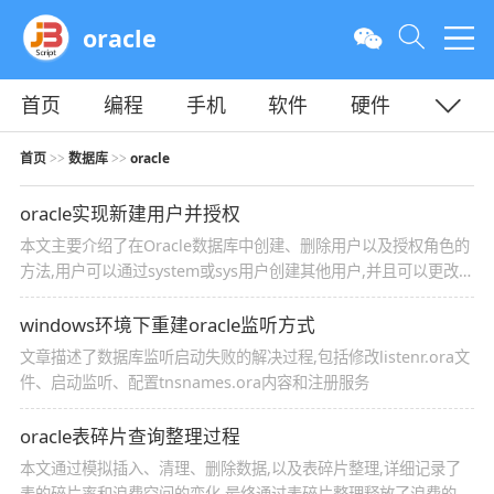
oracle
首页
编程
手机
软件
硬件
教程
平面
服务器
首页
数据库
oracle
>>
>>
oracle实现新建用户并授权
本文主要介绍了在Oracle数据库中创建、删除用户以及授权角色的
方法,用户可以通过system或sys用户创建其他用户,并且可以更改密
码或删除用户,系统提供了三种标准角色：connect、resource和
dba,分别赋予不同的权限,用户还可以创建自定义角色,并为其分配
windows环境下重建oracle监听方式
权限
文章描述了数据库监听启动失败的解决过程,包括修改listenr.ora文
件、启动监听、配置tnsnames.ora内容和注册服务
oracle表碎片查询整理过程
本文通过模拟插入、清理、删除数据,以及表碎片整理,详细记录了
表的碎片率和浪费空间的变化,最终通过表碎片整理释放了浪费的空