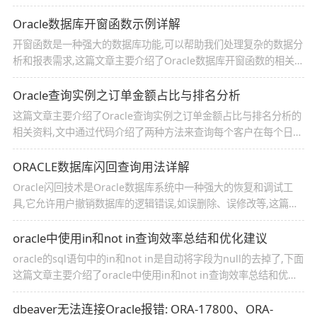
的记录数和页码,从而实现高效的分页查询
Oracle数据库开窗函数示例详解
开窗函数是一种强大的数据库功能,可以帮助我们处理复杂的数据分
析和报表需求,这篇文章主要介绍了Oracle数据库开窗函数的相关资
料,文中通过代码介绍的非常详细,需要的朋友可以参考下
Oracle查询实例之订单金额占比与排名分析
这篇文章主要介绍了Oracle查询实例之订单金额占比与排名分析的
相关资料,文中通过代码介绍了两种方法来查询每个客户在每个日期
的订单金额、占比以及排名,需要的朋友可以参考下
ORACLE数据库闪回查询用法详解
Oracle闪回技术是Oracle数据库系统中一种强大的恢复和调试工
具,它允许用户撤销数据库的逻辑错误,如误删除、误修改等,这篇文
章主要介绍了ORACLE数据库闪回查询用法的相关资料,需要的朋友
可以参考下
oracle中使用in和not in查询效率总结和优化建议
oracle的sql语句中的in和not in是自动将字段为null的去掉了,下面
这篇文章主要介绍了oracle中使用in和not in查询效率总结和优化
建议的相关资料,文中通过代码介绍的非常详细,需要的朋友可以参
考下
dbeaver无法连接Oracle报错: ORA-17800、ORA-