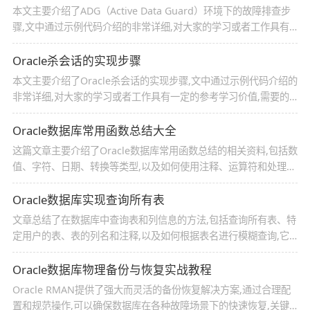
本文主要介绍了ADG（Active Data Guard）环境下的故障排查步
骤,文中通过示例代码介绍的非常详细,对大家的学习或者工作具有
一定的参考学习价值,需要的朋友们下面随着小编来一起学习学习吧
Oracle杀会话的实现步骤
本文主要介绍了Oracle杀会话的实现步骤,文中通过示例代码介绍的
非常详细,对大家的学习或者工作具有一定的参考学习价值,需要的
朋友们下面随着小编来一起学习学习吧
Oracle数据库常用函数总结大全
这篇文章主要介绍了Oracle数据库常用函数总结的相关资料,包括数
值、字符、日期、转换等类型,以及如何使用注释、运算符和处理空
值等内容,文中给出了详细的代码示例,需要的朋友可以参考下
Oracle数据库实现查询所有表
文章总结了在数据库中查询表和列信息的方法,包括查询所有表、特
定用户的表、表的列名和注释,以及如何根据表名进行模糊查询,它
还提供了如何查询数据库中所有表的大小并进行排序的指令
Oracle数据库物理备份与恢复实战教程
Oracle RMAN提供了强大而灵活的备份恢复解决方案,通过合理配
置和规范操作,可以确保数据库在各种故障场景下的快速恢复,关键