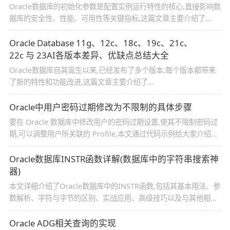
Oracle数据库的初始化参数是配置实例运行特性的核心,直接影响数
据库的安全性、性能、可用性等关键指标,这篇文章主要介绍了
Oracle数据库初始化参数总结与最佳实践(部分说明与隐藏参数实
战),需要的朋友可以参考下
Oracle Database 11g、12c、18c、19c、21c、
22c 与 23AI各版本差异、优缺点总结大全
Oracle数据库自其诞生以来,已经发布了多个版本,每个版本都带来
了新的特性和功能改进,这篇文章主要介绍了
Oracle Database 11g、12c、18c、19c、21c、22c 与 23AI各版
本差异、优缺点总结的相关资料,需要的朋友可以参考下
Oracle中用户密码过期修改为不限制的具体步骤
要在 Oracle 数据库中修改用户的密码过期设置,使其不限制密码过
期,可以调整用户所关联的 Profile,本文通过代码示例给大家介绍的
非常详细,需要的朋友可以参考下
Oracle数据库INSTR函数详解(数据库中的字符串搜索神
器)
本文详细介绍了Oracle数据库中的INSTR函数,包括其基本用法、参
数解析、字符与字节的区别、实战应用、高级技巧以及与其他相关
函数的比较,通过多个场景示例,展示了INSTR函数在数据处理中的
广泛应用,感兴趣的朋友跟随小编一起看看吧
Oracle ADG相关查询的实现