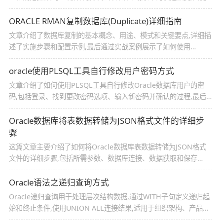
是要建立完善的备份策略,并定期验证备份的有效性,本文介绍
Oracle数据库物理备份与恢复实战指南,感兴趣的朋友一起看看吧
ORACLE RMAN复制数据库(Duplicate)详细指南
文章介绍了数据库复制的基本概念、用途、模式和关键要点,详细描
述了实施步骤和配置示例,最后通过实战案例展示了如何使用
RMAN Duplicate创建数据库副本,感兴趣的朋友跟随小编一起看看
吧
oracle使用PLSQL工具自行修改用户密码方式
文章介绍了如何使用PLSQL工具自行修改Oracle数据库用户的密
码,包括登录、找到更改密码选项、输入新密码并确认的过程,最后
通过重新登录验证新密码的有效性
Oracle数据库将表数据转储为JSON格式文件的详细步
骤
这篇文章主要介绍了如何将Oracle数据库表数据转储为JSON格式
文件的详细步骤,包括所需参数、数据库连接、数据获取和保存
JSON文件等,需要的朋友可以参考下
Oracle语法之递归查询方式
Oracle递归查询用于处理层次结构数据,通过WITH子句定义递归起
始和终止条件,使用UNION ALL连接结果,适用于组织架构、产品类
别、树状结构、图结构和日期范围查询,注意性能问题,使用索引、