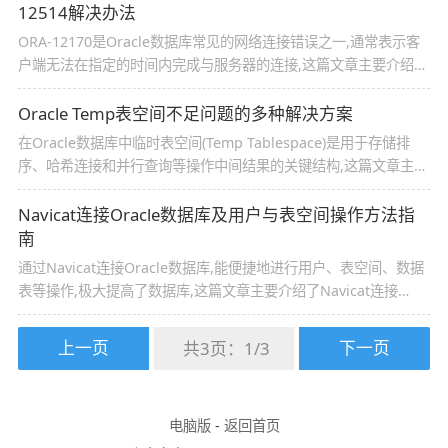
12514解决办法
ORA-12170是Oracle数据库常见的网络连接错误之一,通常表示客
户端无法在指定的时间内完成与服务器的连接,这篇文章主要介绍了
dbeaver无法连接Oracle报错: ORA-17800、ORA-12514的解决办
法,需要的朋友可以参考下
Oracle Temp表空间不足问题的多种解决方案
在Oracle数据库中临时表空间(Temp Tablespace)是用于存储排
序、哈希连接和并行查询等操作中间结果的关键结构,这篇文章主要
介绍了Oracle Temp表空间不足问题的多种解决方案,需要的朋友可
以参考下
Navicat连接Oracle数据库及用户与表空间操作方法指
南
通过Navicat连接Oracle数据库,能便捷地进行用户、表空间、数据
表等操作,极大提高了数据库,这篇文章主要介绍了Navicat连接
Oracle数据库及用户与表空间操作方法指南的相关资料,需要的朋友
可以参考下
上一页
下一页
共3页：
1
/
3
电脑版
-
返回首页