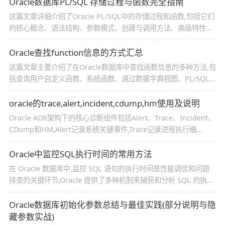
Oracle数据库PL/SQL 存储过程与函数完全指南
这篇文章详细介绍了Oracle PL/SQL中的存储过程和函数,包括它们
的核心概念、语法结构、参数模式、创建与调用方法、高级特性、
包的使用、性能优化技巧、调试与监控、最佳实践与规范,以及存储
过程和函数的终极对比,感兴趣的朋友跟随小编一起看看吧
Oracle查找function信息的方式汇总
这篇文章主要介绍了在Oracle数据库中查找函数信息的多种方法,包
括查询用户自定义函数、系统函数、通过数据字典视图、PL/SQL
开发工具SQLDeveloper以及高级查询示例等,同时强调了权限要
求、大小写敏感性以及函数的同义词和依赖关系,需要的朋友可以参
oracle的trace,alert,incident,cdump,hm使用及说明
考下
Oracle ADR架构下的核心诊断组件包括Alert、Trace、Incident、
CDump和HM,Alert记录系统关键事件,Trace记录进程执行细
节,Incident是严重错误的诊断包,CDump是进程崩溃的内存镜
像,HM进行健康检查,日常运维应重点关注Alert、Trace、Incident
Oracle中监控SQL执行时间的常用方法
和HM
在 Oracle 数据库中,监控 SQL 语句的执行时间是性能调优和问题
排查的关键环节,Oracle 提供了多种机制来捕获和分析 SQL 的执行
耗时,以下是 常用且实用的方法,需要的朋友可以参考下
Oracle数据库初始化参数总结与最佳实践(部分说明与隐
藏参数实战)