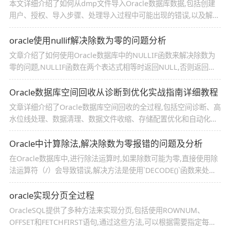
本文详细介绍了如何从dmp文件导入Oracle数据库数据,包括创建
用户、授权、导入步骤、处理导入过程中可能出现的错误,以及解决
特定问题的方法
oracle使用nullif解决除数为零的问题分析
文章介绍了如何使用Oracle数据库中的NULLIF函数来解决除数为
零的问题,NULLIF函数在两个表达式相等时返回NULL,否则返回第
一个表达式,这对于处理复杂的除数问题非常有用,因为它可以避免
重复代码,提高可维护性
Oracle数据库空间回收从诊断到优化实战指南详细教程
文章详细介绍了Oracle数据库空间回收的全过程,包括空间诊断、高
水位线处理、数据清理、数据文件收缩、存储配置优化和自动化运
维体系,通过这些方法,可以有效解决Oracle数据库空间膨胀问题,降
低存储成本,感兴趣的朋友一起看看吧
Oracle中计算除法,解决除数为零报错的问题及分析
在Oracle数据库中,进行除法运算时,如果除数可能为零,直接使用除
法运算符（/）会导致错误,解决方法是使用`DECODE()`函数来处理
除数为零的情况
oracle实现分页全过程
OracleSQL提供了多种方法来实现分页,包括使用ROWNUM、
OFFSET和FETCHFIRST语句,通过这些方法,可以根据需要指定每页