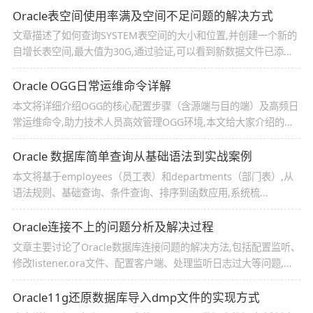
剪枝等优化
Oracle表空间使用率满及空间不足问题的解决方式
文章描述了如何查询SYSTEM表空间的大小和位置,并创建一个新的
自增长表空间,最大值为30G,通过验证,可以看到新数据文件已添加
到SYSTEM表空间下,且SYSTEM表空间的使用占比有所下降
Oracle OGG日常运维命令详解
本文将详细介绍OGG的核心配置步骤（含源端与目的端）及高频日
常运维命令,助力技术人员高效管理OGG环境,本文给大家介绍的非
常详细,对大家的学习或工作具有一定的参考借鉴价值,需要的朋友
参考下吧
Oracle 数据库简单查询从基础语法到实战案例
本文将基于employees（员工表）和departments（部门表）,从
语法规则、基础查询、条件查询、排序到函数应用,系统梳
理 Oracle 简单查询的全流程,每个知识点都搭配实战案例,适合新手
入门学习,也可作为日常开发的参考手册,感兴趣的朋友跟随小编一
Oracle连接不上的问题分析及解决过程
起看看吧
文章主要讨论了Oracle数据库连接问题的解决方法,包括配置监听、
修改listener.ora文件、配置客户端、处理监听日志过大等问题,并
提供了解决这些具体问题的步骤和建议
Oracle11g还原数据库导入dmp文件的实现方式