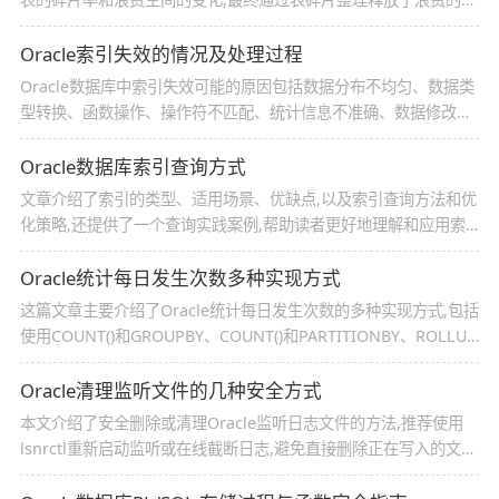
间并降低了高水位,为数据库管理提供了参考
Oracle索引失效的情况及处理过程
Oracle数据库中索引失效可能的原因包括数据分布不均匀、数据类
型转换、函数操作、操作符不匹配、统计信息不准确、数据修改频
繁以及数据量很小等
Oracle数据库索引查询方式
文章介绍了索引的类型、适用场景、优缺点,以及索引查询方法和优
化策略,还提供了一个查询实践案例,帮助读者更好地理解和应用索
引优化
Oracle统计每日发生次数多种实现方式
这篇文章主要介绍了Oracle统计每日发生次数的多种实现方式,包括
使用COUNT()和GROUPBY、COUNT()和PARTITIONBY、ROLLUP
以及HISTOGRAM分析功能,需要的朋友可以参考下
Oracle清理监听文件的几种安全方式
本文介绍了安全删除或清理Oracle监听日志文件的方法,推荐使用
lsnrctl重新启动监听或在线截断日志,避免直接删除正在写入的文
件,需要的朋友可以参考下