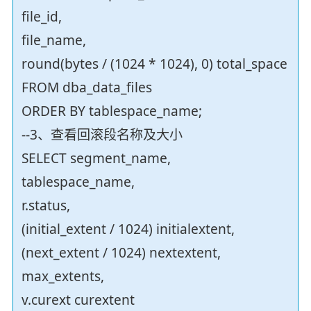
file_id,
file_name,
round(bytes / (1024 * 1024), 0) total_space
FROM dba_data_files
ORDER BY tablespace_name;
--3、查看回滚段名称及大小
SELECT segment_name,
tablespace_name,
r.status,
(initial_extent / 1024) initialextent,
(next_extent / 1024) nextextent,
max_extents,
v.curext curextent