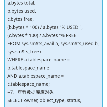
a.bytes total,
b.bytes used,
c.bytes free,
(b.bytes * 100) / a.bytes "% USED ",
(c.bytes * 100) / a.bytes "% FREE "
FROM sys.sm$ts_avail a, sys.sm$ts_used b,
sys.sm$ts_free c
WHERE a.tablespace_name =
b.tablespace_name
AND a.tablespace_name =
c.tablespace_name;
--7、查看数据库库对象
SELECT owner, object_type, status,