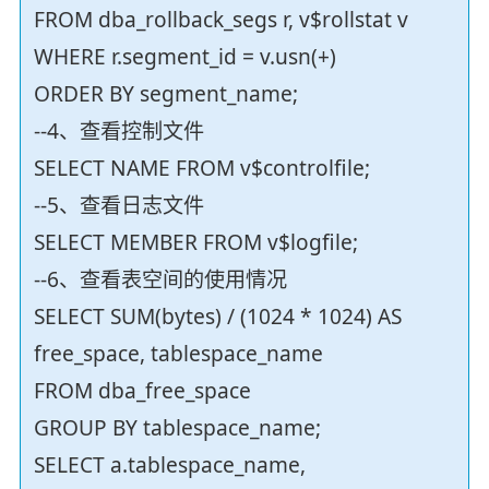
FROM dba_rollback_segs r, v$rollstat v
WHERE r.segment_id = v.usn(+)
ORDER BY segment_name;
--4、查看控制文件
SELECT NAME FROM v$controlfile;
--5、查看日志文件
SELECT MEMBER FROM v$logfile;
--6、查看表空间的使用情况
SELECT SUM(bytes) / (1024 * 1024) AS
free_space, tablespace_name
FROM dba_free_space
GROUP BY tablespace_name;
SELECT a.tablespace_name,