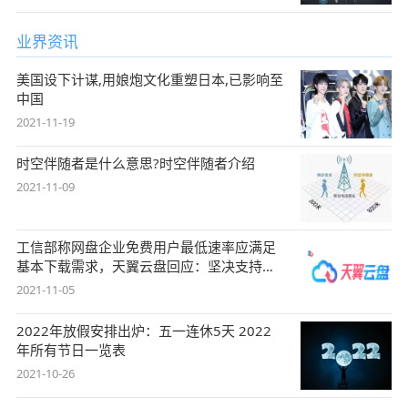
业界资讯
美国设下计谋,用娘炮文化重塑日本,已影响至
中国
2021-11-19
时空伴随者是什么意思?时空伴随者介绍
2021-11-09
工信部称网盘企业免费用户最低速率应满足
基本下载需求，天翼云盘回应：坚决支持，
始终
2021-11-05
2022年放假安排出炉：五一连休5天 2022
年所有节日一览表
2021-10-26