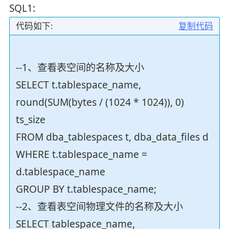
SQL1:
代码如下:
复制代码
--1、查看表空间的名称及大小
SELECT t.tablespace_name,
round(SUM(bytes / (1024 * 1024)), 0)
ts_size
FROM dba_tablespaces t, dba_data_files d
WHERE t.tablespace_name =
d.tablespace_name
GROUP BY t.tablespace_name;
--2、查看表空间物理文件的名称及大小
SELECT tablespace_name,