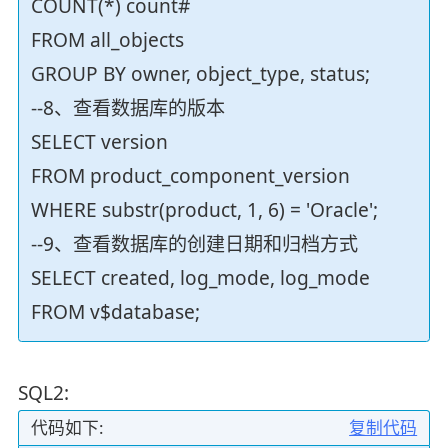
COUNT(*) count#
FROM all_objects
GROUP BY owner, object_type, status;
--8、查看数据库的版本
SELECT version
FROM product_component_version
WHERE substr(product, 1, 6) = 'Oracle';
--9、查看数据库的创建日期和归档方式
SELECT created, log_mode, log_mode
FROM v$database;
SQL2:
代码如下:
复制代码