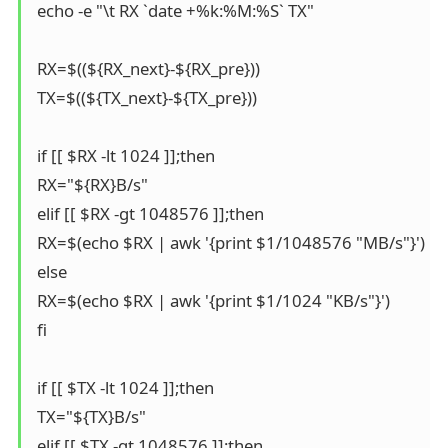
 echo -e "\t RX `date +%k:%M:%S` TX"

 RX=$((${RX_next}-${RX_pre}))

 TX=$((${TX_next}-${TX_pre}))

 if [[ $RX -lt 1024 ]];then

 RX="${RX}B/s"

 elif [[ $RX -gt 1048576 ]];then

 RX=$(echo $RX | awk '{print $1/1048576 "MB/s"}')

 else

 RX=$(echo $RX | awk '{print $1/1024 "KB/s"}')

 fi

 if [[ $TX -lt 1024 ]];then

 TX="${TX}B/s"

 elif [[ $TX -gt 1048576 ]];then
