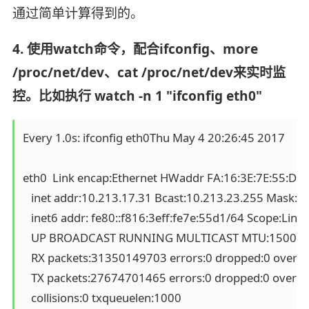
通过简单计算得到的。
4. 使用watch命令，配合ifconfig、more
/proc/net/dev、cat /proc/net/dev来实时监
控。比如执行 watch -n 1 "ifconfig eth0"
Every 1.0s: ifconfig eth0Thu May 4 20:26:45 2017

eth0  Link encap:Ethernet HWaddr FA:16:3E:7E:55:D1

   inet addr:10.213.17.31 Bcast:10.213.23.255 Mask:2
   inet6 addr: fe80::f816:3eff:fe7e:55d1/64 Scope:Link

   UP BROADCAST RUNNING MULTICAST MTU:1500 Met
   RX packets:31350149703 errors:0 dropped:0 overru
   TX packets:27674701465 errors:0 dropped:0 overruns
   collisions:0 txqueuelen:1000
