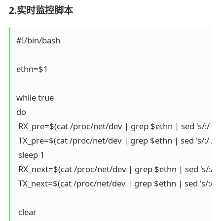
2.实时监控脚本
#!/bin/bash

ethn=$1

while true

do

 RX_pre=$(cat /proc/net/dev | grep $ethn | sed 's/:/ /g' 
 TX_pre=$(cat /proc/net/dev | grep $ethn | sed 's/:/ /g' 
 sleep 1

 RX_next=$(cat /proc/net/dev | grep $ethn | sed 's/:/ /g'
 TX_next=$(cat /proc/net/dev | grep $ethn | sed 's/:/ /g'
 clear
