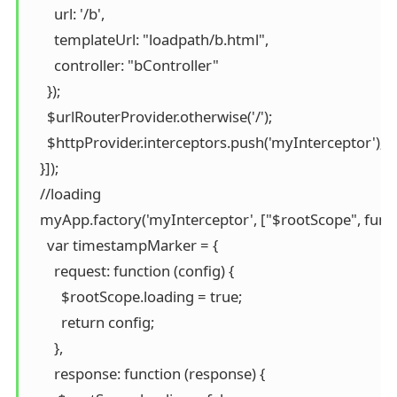
       url: '/b',

       templateUrl: "loadpath/b.html",

       controller: "bController"

     });

     $urlRouterProvider.otherwise('/');

     $httpProvider.interceptors.push('myInterceptor');

   }]);

   //loading

   myApp.factory('myInterceptor', ["$rootScope", funct
     var timestampMarker = {

       request: function (config) {

         $rootScope.loading = true;

         return config;

       },

       response: function (response) {
