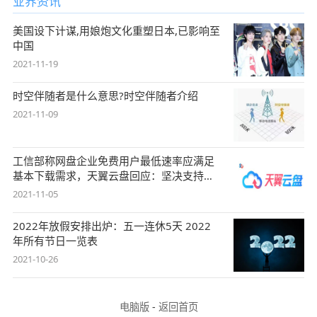
业界资讯
美国设下计谋,用娘炮文化重塑日本,已影响至
中国
2021-11-19
时空伴随者是什么意思?时空伴随者介绍
2021-11-09
工信部称网盘企业免费用户最低速率应满足
基本下载需求，天翼云盘回应：坚决支持，
始终
2021-11-05
2022年放假安排出炉：五一连休5天 2022
年所有节日一览表
2021-10-26
电脑版
-
返回首页