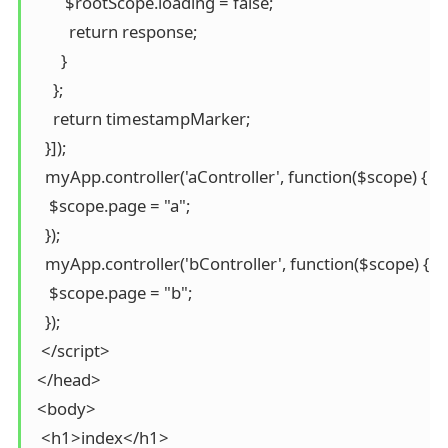
        $rootScope.loading = false;

         return response;

       }

     };

     return timestampMarker;

   }]);

   myApp.controller('aController', function($scope) {

    $scope.page = "a";

   });

   myApp.controller('bController', function($scope) {

    $scope.page = "b";

   });

  </script>

 </head>

 <body>

  <h1>index</h1>
