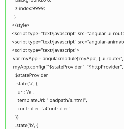
     z-index:9999;

    }

  </style>

  <script type="text/javascript" src="angular-ui-router.j
  <script type="text/javascript" src="angular-animate.j
  <script type="text/javascript">

   var myApp = angular.module('myApp', ['ui.router', 'n
   myApp.config(["$stateProvider", "$httpProvider", '$u
     $stateProvider

     .state('a', {

       url: '/a',

       templateUrl: "loadpath/a.html",

       controller: "aController"

     })

     .state('b', {
