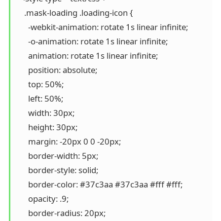
    .mask-loading .loading-icon {

      -webkit-animation: rotate 1s linear infinite;

      -o-animation: rotate 1s linear infinite;

      animation: rotate 1s linear infinite;

      position: absolute;

      top: 50%;

      left: 50%;

      width: 30px;

      height: 30px;

      margin: -20px 0 0 -20px;

      border-width: 5px;

      border-style: solid;

      border-color: #37c3aa #37c3aa #fff #fff;

      opacity: .9;

      border-radius: 20px;
