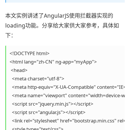
本文实例讲述了AngularJS使用拦截器实现的
loading功能。分享给大家供大家参考，具体如
下：
<!DOCTYPE html>

<html lang="zh-CN" ng-app="myApp">

 <head>

  <meta charset="utf-8">

  <meta http-equiv="X-UA-Compatible" content="IE=e
  <meta name="viewport" content="width=device-width,
  <script src="jquery.min.js"></script>

  <script src="angular.js"></script>

  <link rel="stylesheet" href="bootstrap.min.css" rel="
  <style type="text/css">
