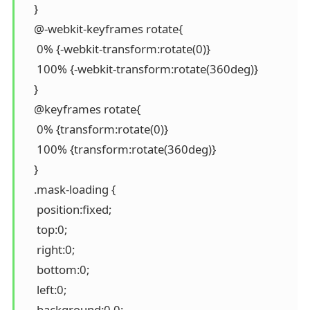
    }

    @-webkit-keyframes rotate{

     0% {-webkit-transform:rotate(0)}

     100% {-webkit-transform:rotate(360deg)}

    }

    @keyframes rotate{

     0% {transform:rotate(0)}

     100% {transform:rotate(360deg)}

    }

    .mask-loading {

     position:fixed;

     top:0;

     right:0;

     bottom:0;

     left:0;

     background:0 0;
