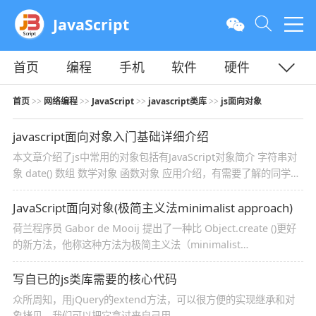
JavaScript
首页
编程
手机
软件
硬件
教程
平面
服务器
首页
网络编程
JavaScript
javascript类库
js面向对象
>>
>>
>>
>>
javascript面向对象入门基础详细介绍
本文章介绍了js中常用的对象包括有JavaScript对象简介 字符串对
象 date() 数组 数学对象 函数对象 应用介绍，有需要了解的同学可
参考一下
JavaScript面向对象(极简主义法minimalist approach)
荷兰程序员 Gabor de Mooij 提出了一种比 Object.create ()更好
的新方法，他称这种方法为极简主义法（minimalist
approach）。这也是我推荐的方法
写自已的js类库需要的核心代码
众所周知，用jQuery的extend方法，可以很方便的实现继承和对
象拷贝，我们可以把它拿过来自己用