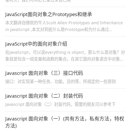
JavaScript面向对象之Prototypes和继承
本文翻译自微软的牛人Scott Allen Prototypes and Inheritance
in JavaScript ,本文对到底什么是Prototype和为什么通过
Prototype能实现继承做了详细的分析和阐述，是理解JS OO 的佳
作之一
JavaScript中的面向对象介绍
在JavaScript，可以说everything is object，那么什么是对象？对
象就是包含一组变量和函数的集合。在其它面向对象语言中对象是
由类的实例化而来，JavaScript是基于原型的面向对象语言，没有
类的概念，对象派生自现有对象的副本
Javascript 面向对象（三）接口代码
接口：对实现某一种任务、功能，目的等，所规定的一些原则
Javascript 面向对象（二）封装代码
Javascript 面向对象（二）封装代码，需要的朋友可以参考下
Javascript 面向对象（一）(共有方法，私有方法，特权
方法)