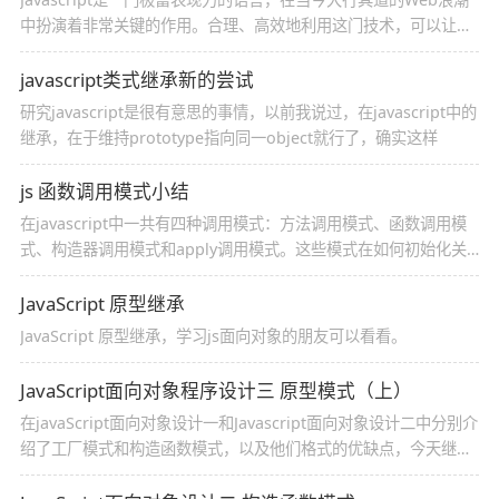
中扮演着非常关键的作用。合理、高效地利用这门技术，可以让我
们的Web世界多姿多彩。首先，我们认识一下这门技术的几个独特
的特性
javascript类式继承新的尝试
研究javascript是很有意思的事情，以前我说过，在javascript中的
继承，在于维持prototype指向同一object就行了，确实这样
js 函数调用模式小结
在javascript中一共有四种调用模式：方法调用模式、函数调用模
式、构造器调用模式和apply调用模式。这些模式在如何初始化关
键参数this上存在差异
JavaScript 原型继承
JavaScript 原型继承，学习js面向对象的朋友可以看看。
JavaScript面向对象程序设计三 原型模式（上）
在javaScript面向对象设计一和Javascript面向对象设计二中分别介
绍了工厂模式和构造函数模式，以及他们格式的优缺点，今天继续
讲解原型模式