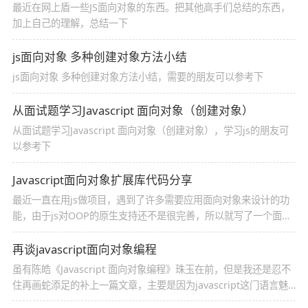
最近在网上盾一些JS面向对象的东西。把其他高手们总结的东西，
加上自己的理解，总结一下
js面向对象 多种创建对象方法小结
js面向对象 多种创建对象方法小结，需要的朋友可以参考下
从面试题学习Javascript 面向对象（创建对象）
从面试题学习Javascript 面向对象（创建对象），学习js的朋友可
以参考下
Javascript面向对象扩展库代码分享
最近一直在用js做项目，遇到了许多需要应用面向对象来设计的功
能，由于js对OOP的原生支持还不是很完善，所以就写了一个面向
对象的扩展库用做底层支持，现在把它单独整理出来，完善了一些
功能，在这里分享一下
再谈javascript面向对象编程
虽有陈皓《Javascript 面向对象编程》珠玉在前，但是我还是忍不
住再画蛇添足的补上一篇文章，主要是因为javascript这门语言魅
力