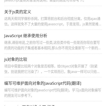
javascript复制对象使用说明，需要的朋友可以参考下。
关于js类的定义
这两天帮同学做秒杀网，打算将前台和后台彻底分离，仅用ajax通
信。这样就免不了大量的使用javascript，于是发现，js果然是难学
难用。
JavaScript 继承使用分析
继承,通俗地说,之前你写过一些类,这些类中有一些是而你现在要写
的类的功能的子集或者基本相同,那么你不用完全重新写一个新的
类,你可以把之前写的类拿过来使用.这样的一种代码重用过程就叫
做继承
js对象的比较
项目中需要比较两个对象是否相等，给Object对象开展了（别紧
张，别说我把它污染了），一个实现而已，象java一样可以只给自
己想要的类重写equals方法。
编写可维护面向对象的JavaScript代码[翻译]
编写可维护面向对象的JavaScript代码[翻译]，学习js面向对象编写
的朋友可以参考下。