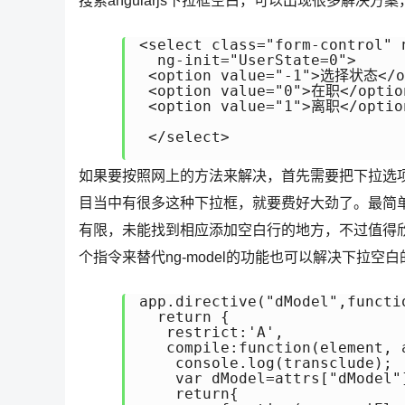
搜索angularjs下拉框空白，可以出现很多解
<select class="form-control" n
  ng-init="UserState=0">

 <option value="-1">选择状态</op
 <option value="0">在职</option
 <option value="1">离职</option
 </select>

如果要按照网上的方法来解决，首先需要把下拉选
目当中有很多这种下拉框，就要费好大劲了。最简单粗
有限，未能找到相应添加空白行的地方，不过值得欣慰
个指令来替代ng-model的功能也可以解决下拉空
app.directive("dModel",functio
  return {

   restrict:'A',

   compile:function(element, a
    console.log(transclude);

    var dModel=attrs["dModel"]
    return{
