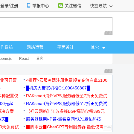
登录/注册
举报中心
关注微信
快捷导航
性选择
广告 商业广告，理
操作系统
网站运营
平面设计
其它
bone.js
React
其它
广告 商业广告，理
，企业可开票
<推荐>云服务器注册免费领★充值白拿$100
器
█机房大带宽机柜Q:1006456867█
多种配置仅
RAKsmart海外VPS,服务器低至7折★免费试
00元起
用★
RAKsmart海外VPS,服务器低至7折★免费试
解决方案
用★
【祥云网络】江苏多线BGP高防仅需399元
/天█
服务器租用/托管-域名空间/认准腾佑科技
30天免费试
▉脚本云▉ChatGPT专用服务器 最低仅需