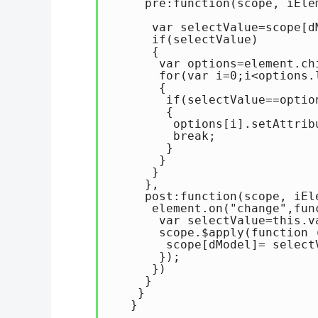
     pre:function(scope, iElem
      var selectValue=scope[dM
      if(selectValue)

      {

       var options=element.chi
       for(var i=0;i<options.l
       {

        if(selectValue==option
        {

         options[i].setAttrib
         break;

        }

       }

      }

     },

     post:function(scope, iEle
      element.on("change",func
       var selectValue=this.va
       scope.$apply(function (
        scope[dModel]= selectV
       });

      })

     }

    }

   }
