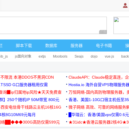
广告 商业广告，理
栏
脚本下载
数据库
服务器
电子书籍
lib_js
js面向对象
extjs
Mootools
Seajs
dojo
vue.js
back
 不限流 本港DDOS不黑洞CDN
ClaudeAPI：Claude稳定直连
G1TSSD G口服务器租用仅需
Hostia.io 海外自营VPS物理服务
可免费测试
址查询▉ip归属地ip风险★天天免费查
万恒网络-国内高防物理服务器，
】250个随机IP 50M带宽 800元
99元/月起
香港、美国1-10G口宿主机低至35
-西安电信骨干线路云主机16核16G
微子网络 高效、可靠的网络服务
核8G10M69元每月
█华瑞云：香港/美国vps仅需0.6元
络██◆◆◆300G高防仅需599元
★31idc★香港云服务器2核4G★