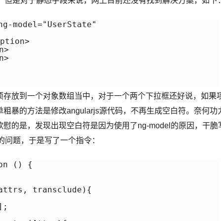
决方案，但是对于静态字段来说，网上目前还没有找到解决方案，如下
g-model="UserState"

tion>

>

>

项存放到一个对象数组当中，对于一个两个下拉框还好说，如果
暴的方法是修改angularjs源代码，不再生成空白符。奈何功
的是，发现出现空白符是因为使用了ng-model的原因，干脆
白的问题，于是写了一个指令：
n () {

ttrs, transclude){

;
