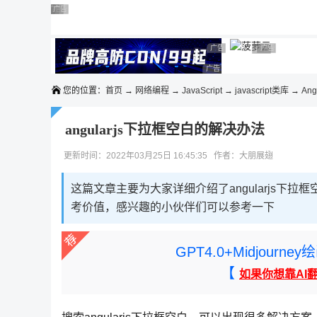
◆◆◆
广告 商业广告，理性选择
广告 商业广告，理性选择
广告 商业广告，理性选择
广告 商业广告，理性选择
广告 商业广告，理性选择
广告 商业广告，理性选择
广告 商业广告，理性选择
广告 商业广告
广告 商业广告，
广告 商业广告，理性选择
您的位置：
首页
→
网络编程
→
JavaScript
→
javascript类库
→
Ang
angularjs下拉框空白的解决办法
更新时间：2022年03月25日 16:45:35 作者：大朋展翅
这篇文章主要为大家详细介绍了angularjs
考价值，感兴趣的小伙伴们可以参考一下
GPT4.0+Midjou
【
如果你想靠AI