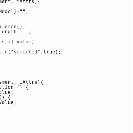
ent, iAttrs){

odel]+"";

ldren();

ength;i++)

s[i].value)

ute("selected",true);

ment, iAttrs){

tion () {

lue;

) {

alue;
