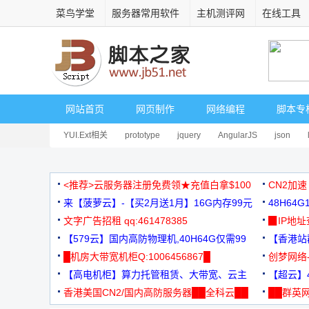
菜鸟学堂
服务器常用软件
主机测评网
在线工具
网站首页
网页制作
网络编程
脚本专
YUI.Ext相关
prototype
jquery
AngularJS
json
<推荐>云服务器注册免费领★充值白拿$100
CN2加速
来【菠萝云】-【买2月送1月】16G内存99元
48H64
文字广告招租 qq:461478385
3000+
▉IP地
【579云】国内高防物理机,40H64G仅需99
【香港站群
元
█机房大带宽机柜Q:1006456867█
创梦网络
【高电机柜】算力托管租赁、大带宽、云主
88元/月
【超云】4
机
香港美国CN2/国内高防服务器██全科云██
██群英网