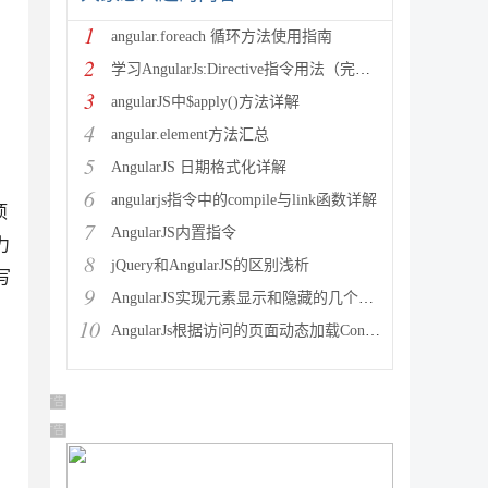
：
1
angular.foreach 循环方法使用指南
2
学习AngularJs:Directive指令用法（完整版）
3
angularJS中$apply()方法详解
4
angular.element方法汇总
5
AngularJS 日期格式化详解
6
angularjs指令中的compile与link函数详解
项
7
AngularJS内置指令
力
8
jQuery和AngularJS的区别浅析
写
9
AngularJS实现元素显示和隐藏的几个案例
10
AngularJs根据访问的页面动态加载Controller
广告 商业广告，理性选择
广告 商业广告，理性选择