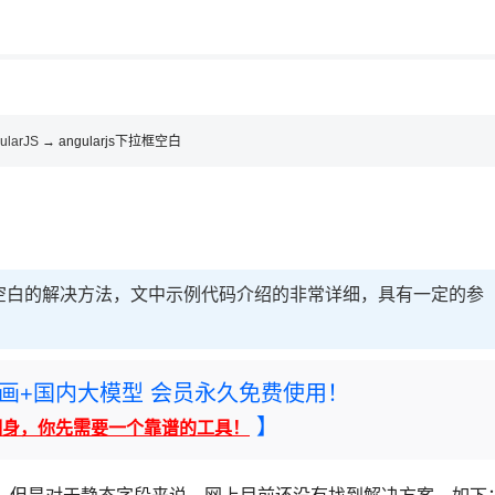
用◆
，理性选择
理性选择
ularJS
→ angularjs下拉框空白
下拉框空白的解决方法，文中示例代码介绍的非常详细，具有一定的参
rney绘画+国内大模型 会员永久免费使用！
】
翻身，你先需要一个靠谱的工具！