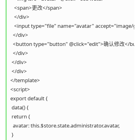
   <span>更改</span>

   </div>

   <input type="file" name="avatar" accept="image/g
  </div>

  <button type="button" @click="edit">确认修改</butt
  </div>

 </div>

 </div>

</template>

<script>

export default {

 data() {

 return {

  avatar: this.$store.state.administrator.avatar,

 }
