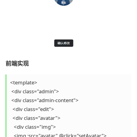
前端实现
<template>

 <div class="admin">

 <div class="admin-content">

  <div class="edit">

  <div class="avatar">

   <div class="img">

   <img :src="avatar" @click="setAvatar">
