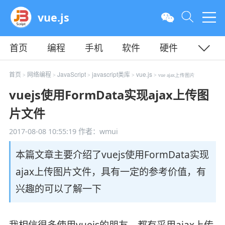
vue.js
首页
编程
手机
软件
硬件
教程
平面
服务器
首页
网络编程
JavaScript
javascript类库
vue.js
>
>
>
>
> vue ajax上传图片
vuejs使用FormData实现ajax上传图
片文件
2017-08-08 10:55:19
作者：wmui
本篇文章主要介绍了vuejs使用FormData实现
ajax上传图片文件，具有一定的参考价值，有
兴趣的可以了解一下
我相信很多使用vuejs的朋友，都有采用ajax上传