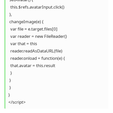
  this.$refs.avatarInput.click()

 },

 changeImage(e) {

  var file = e.target.files[0]

  var reader = new FileReader()

  var that = this

  reader.readAsDataURL(file)

  reader.onload = function(e) {

  that.avatar = this.result

  }

 }

 }

}
