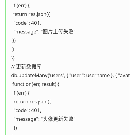
  if (err) {

  return res.json({

   "code": 401,

   "message": "图片上传失败"

  })

  }

 })

 // 更新数据库

 db.updateMany('users', { "user": username }, { "avatar
  function(err, result) {

  if (err) {

   return res.json({

   "code": 401,

   "message": "头像更新失败"

   })
