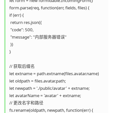
 let form = new formidable.IncomingForm()

 form.parse(req, function(err, fields, files) {

 if (err) {

  return res.json({

  "code": 500,

  "message": "内部服务器错误"

  })

 }

 // 获取后缀名

 let extname = path.extname(files.avatar.name)

 let oldpath = files.avatar.path;

 let newpath = './public/avatar' + extname;

 let avatarName = 'avatar' + extname;

 // 更改名字和路径

 fs.rename(oldpath, newpath, function(err) {
