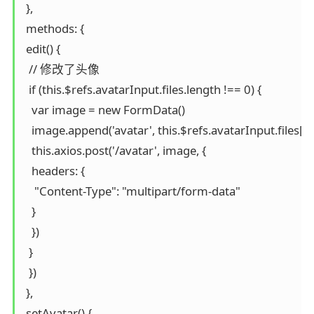
 },

 methods: {

 edit() {

  // 修改了头像

  if (this.$refs.avatarInput.files.length !== 0) {

   var image = new FormData()

   image.append('avatar', this.$refs.avatarInput.files[0])
   this.axios.post('/avatar', image, {

   headers: {

    "Content-Type": "multipart/form-data"

   }

   })

  }

  }) 

 },

 setAvatar() {
