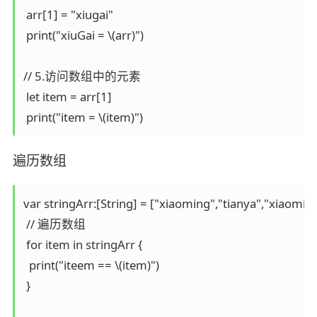
 arr[1] = "xiugai"

 print("xiuGai = \(arr)")

// 5.访问数组中的元素

 let item = arr[1]

遍历数组
var stringArr:[String] = ["xiaoming","tianya","xiaoming"
 // 遍历数组

 for item in stringArr {

  print("iteem == \(item)")

 }
