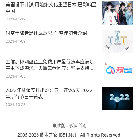
美国设下计谋,用娘炮文化重塑日本,已影响至
中国
2021-11-19
时空伴随者是什么意思?时空伴随者介绍
2021-11-09
工信部称网盘企业免费用户最低速率应满足
基本下载需求，天翼云盘回应：坚决支持，
始终
2021-11-05
2022年放假安排出炉：五一连休5天 2022
年所有节日一览表
2021-10-26
电脑版
-
返回首页
2006-2026 脚本之家 JB51.Net , All Rights Reserved.