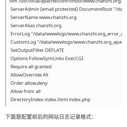
vim /usr/local/apache/conf/vhost/www.chanzhi.org.con
 ServerAdmin [email protected] DocumentRoot "/dat
 ServerName www.chanzhi.org

 ServerAlias chanzhi.org

 ErrorLog "/data/wwwlogs/www.chanzhi.org_error_apa
 CustomLog "/data/wwwlogs/www.chanzhi.org_apache
 SetOutputFilter DEFLATE

 Options FollowSymLinks ExecCGI

 Require all granted

 AllowOverride All

 Order allow,deny

 Allow from all

 DirectoryIndex index.html index.php
下面是配置前后的网站日志记录格式：