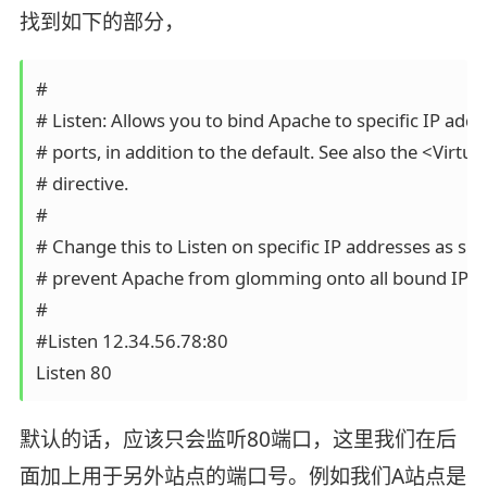
找到如下的部分，
#

# Listen: Allows you to bind Apache to specific IP addr
# ports, in addition to the default. See also the <Virtua
# directive.

#

# Change this to Listen on specific IP addresses as sh
# prevent Apache from glomming onto all bound IP add
#

#Listen 12.34.56.78:80

Listen 80
默认的话，应该只会监听80端口，这里我们在后
面加上用于另外站点的端口号。例如我们A站点是