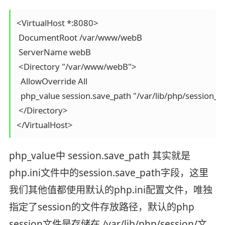
<VirtualHost *:8080>

 DocumentRoot /var/www/webB

 ServerName webB

 <Directory "/var/www/webB">

  AllowOverride All

  php_value session.save_path "/var/lib/php/session_B"
 </Directory>

</VirtualHost>
php_value中 session.save_path 其实就是
php.ini文件中的session.save_path字段，这里
我们其他值都使用默认的php.ini配置文件，唯独
指定了session的文件存放路径，默认的php
session文件是存储在 /var/lib/php/session/文