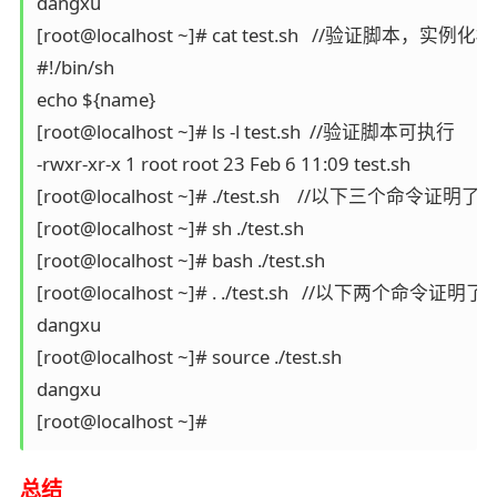
dangxu 

[root@localhost ~]# cat test.sh   //验证脚本，实例化标
#!/bin/sh 

echo ${name} 

[root@localhost ~]# ls -l test.sh  //验证脚本可执行 

-rwxr-xr-x 1 root root 23 Feb 6 11:09 test.sh 

[root@localhost ~]# ./test.sh    //以下三个命令证明了
[root@localhost ~]# sh ./test.sh 

[root@localhost ~]# bash ./test.sh 

[root@localhost ~]# . ./test.sh   //以下两个命令证明了
dangxu 

[root@localhost ~]# source ./test.sh 

dangxu 

[root@localhost ~]# 
总结