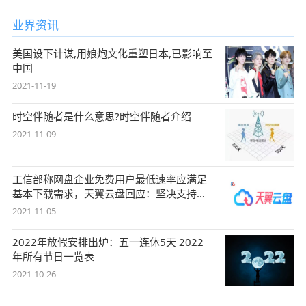
业界资讯
美国设下计谋,用娘炮文化重塑日本,已影响至
中国
2021-11-19
时空伴随者是什么意思?时空伴随者介绍
2021-11-09
工信部称网盘企业免费用户最低速率应满足
基本下载需求，天翼云盘回应：坚决支持，
始终
2021-11-05
2022年放假安排出炉：五一连休5天 2022
年所有节日一览表
2021-10-26