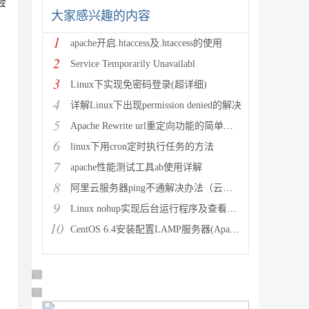
会
大家感兴趣的内容
1
apache开启.htaccess及.htaccess的使用
2
Service Temporarily Unavailabl
3
Linux下实现免密码登录(超详细)
4
详解Linux下出现permission denied的解决
5
Apache Rewrite url重定向功能的简单配置
6
linux下用cron定时执行任务的方法
7
apache性能测试工具ab使用详解
8
阿里云服务器ping不通解决办法（云服务器搭建完环境访问不了
9
Linux nohup实现后台运行程序及查看（nohup与&
10
CentOS 6.4安装配置LAMP服务器(Apache+P
广告 商业广告，理性选择
广告 商业广告，理性选择