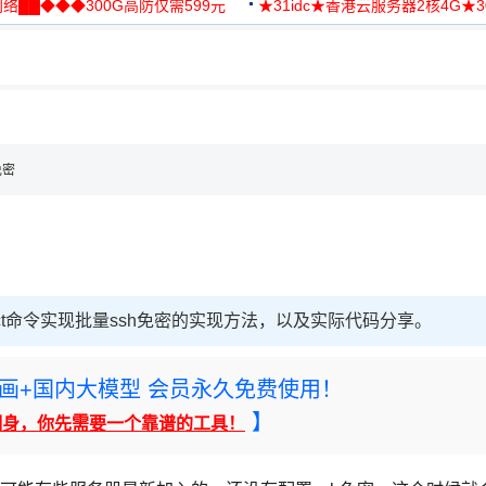
络██◆◆◆300G高防仅需599元
★31idc★香港云服务器2核4G★
用◆
免密
ect命令实现批量ssh免密的实现方法，以及实际代码分享。
rney绘画+国内大模型 会员永久免费使用！
】
翻身，你先需要一个靠谱的工具！