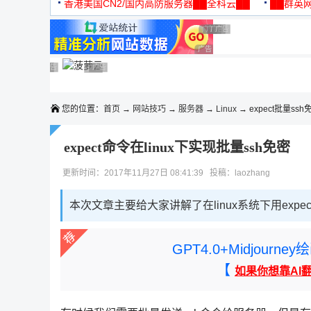
机
香港美国CN2/国内高防服务器██全科云██
██群英网
◆◆◆
广告 商业广告，理性选择
广告 商业广告，理性选择
广告 商业广告，理性选择
广告 商业广告，理性选择
广告 商业广告，理性选择
广告 商业广告，理性选择
广告 商业广告，理性选择
广告 商业广告，理性选择
广告 商业广告，理性选择
广告 商业广告，理性选择
您的位置：
首页
→
网站技巧
→
服务器
→
Linux
→ expect批量ssh
expect命令在linux下实现批量ssh免密
更新时间：2017年11月27日 08:41:39 投稿：laozhang
本次文章主要给大家讲解了在linux系统下用exp
GPT4.0+Midjou
【
如果你想靠AI