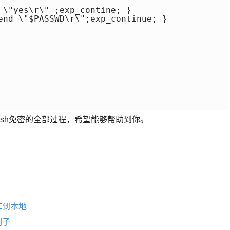
 \"yes\r\" ;exp_contine; }

end \"$PASSWD\r\";exp_continue; }

批量ssh免密的全部过程，希望能够帮助到你。
库到本地
例子