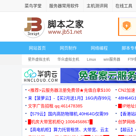
菜鸟学堂
服务器常用软件
主机测评网
在线工具
网站首页
网页制作
网络编程
脚本专
星外虚拟主机
华众虚拟主机
Linux
win服务器
FT
<推荐>云服务器注册免费领★充值白拿$100
CN2加速
来【菠萝云】-【买2月送1月】16G内存99元
48H64
文字广告招租 qq:461478385
3000+
▉IP地
【579云】国内高防物理机,40H64G仅需99
【香港站群
元
█机房大带宽机柜Q:1006456867█
创梦网络
【高电机柜】算力托管租赁、大带宽、云主
88元/月
【超云】4