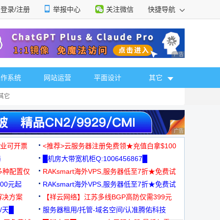
登录/注册
举报中心
关注微信
快捷导航
性选择
广告 商业广告，理
操作系统
网站运营
平面设计
其它
其它
广告 商业广告，理
，企业可开票
<推荐>云服务器注册免费领★充值白拿$100
器
█机房大带宽机柜Q:1006456867█
多种配置仅
RAKsmart海外VPS,服务器低至7折★免费试
00元起
用★
RAKsmart海外VPS,服务器低至7折★免费试
解决方案
用★
【祥云网络】江苏多线BGP高防仅需399元
/天█
服务器租用/托管-域名空间/认准腾佑科技