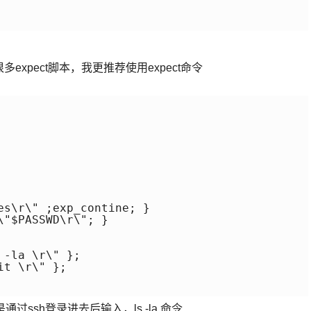
expect脚本，我更推荐使用expect命令
es\r\" ;exp_contine; }

"$PASSWD\r\"; }

-la \r\" };

t \r\" };

通过ssh登录进去后输入，ls -la 命令