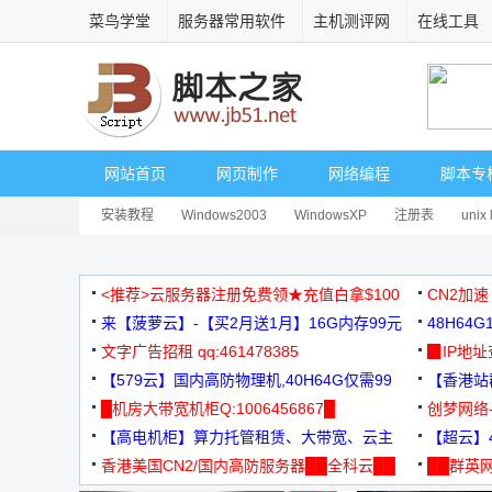
菜鸟学堂
服务器常用软件
主机测评网
在线工具
网站首页
网页制作
网络编程
脚本专
安装教程
Windows2003
WindowsXP
注册表
unix 
<推荐>云服务器注册免费领★充值白拿$100
CN2加速
来【菠萝云】-【买2月送1月】16G内存99元
48H64
文字广告招租 qq:461478385
3000+
▉IP地
【579云】国内高防物理机,40H64G仅需99
【香港站群
元
█机房大带宽机柜Q:1006456867█
创梦网络
【高电机柜】算力托管租赁、大带宽、云主
88元/月
【超云】4
机
香港美国CN2/国内高防服务器██全科云██
██群英网