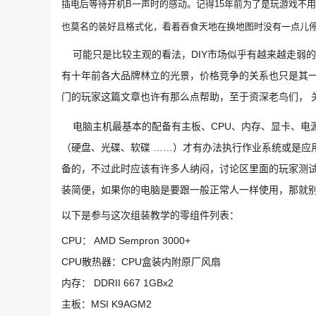
插电后等待开机B一声时的感动。记得15年前为了是玩游戏不用一
也莫名的装好且格式化，看着吞食天地在换地图时没有一点儿停
可能只是比较主观的看法，DIY市场似乎有越来越走弱的
有十年前各大品牌林立的光景，价格竞争的关系也只是其一
门的玩家这篇文章也许有那么点帮助，至于资深老鸟们， 
电脑主机最基本的配备有主板、CPU、内存、显卡、电源
（硬盘、光碟、软碟 ……）才有办法执行作业系统或是应
备的，不过此时应该有许多人纳闷，讨论区里面的玩家测试
装简便，如果你的电脑是要跟一般正常人一样使用，那就
以下是参与这次组装教学的零组件列表：
CPU： AMD Sempron 3000+
CPU散热器：CPU盒装内附原厂风扇
内存： DDRII 667 1GBx2
主板：MSI K9AGM2