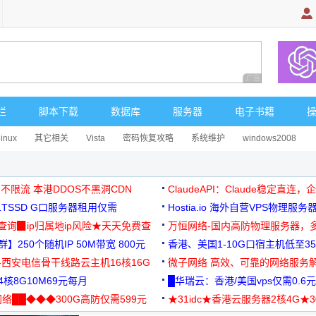
广告 商业广告，理
栏
脚本下载
数据库
服务器
电子书籍
linux
其它相关
Vista
密码恢复攻略
系统维护
windows2008
 不限流 本港DDOS不黑洞CDN
ClaudeAPI：Claude稳定直连
G1TSSD G口服务器租用仅需
Hostia.io 海外自营VPS物理服务
可免费测试
址查询▉ip归属地ip风险★天天免费查
万恒网络-国内高防物理服务器，
】250个随机IP 50M带宽 800元
99元/月起
香港、美国1-10G口宿主机低至35
-西安电信骨干线路云主机16核16G
微子网络 高效、可靠的网络服务
核8G10M69元每月
█华瑞云：香港/美国vps仅需0.6元
络██◆◆◆300G高防仅需599元
★31idc★香港云服务器2核4G★