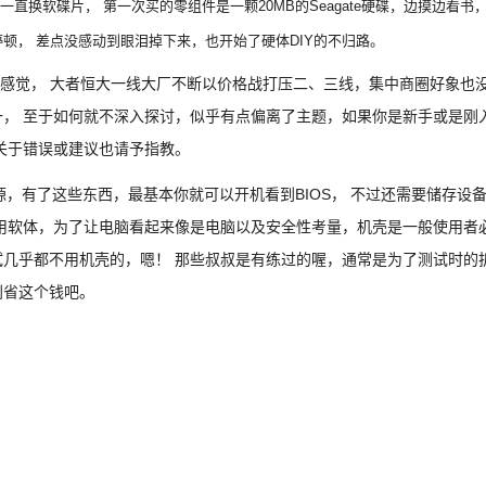
直换软碟片， 第一次买的零组件是一颗20MB的Seagate硬碟，边摸边看书
顿， 差点没感动到眼泪掉下来，也开始了硬体DIY的不归路。
感觉， 大者恒大一线大厂不断以价格战打压二、三线，集中商圈好象也
， 至于如何就不深入探讨，似乎有点偏离了主题，如果你是新手或是刚
关于错误或建议也请予指教。
，有了这些东西，最基本你就可以开机看到BIOS， 不过还需要储存设
用软体，为了让电脑看起来像是电脑以及安全性考量，机壳是一般使用者
几乎都不用机壳的，嗯！ 那些叔叔是有练过的喔，通常是为了测试时的
别省这个钱吧。