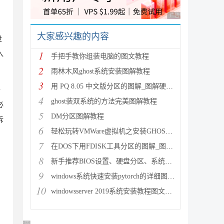
，
广告 商业广告，理性
大家感兴趣的内容
没
1
入
手把手教你组装电脑的图文教程
2
雨林木风ghost系统安装图解教程
3
用 PQ 8.05 中文版分区的图解_图解硬盘分区
备
4
ghost装双系统的方法完美图解教程
必
5
DM分区图解教程
拆
6
轻松玩转VMWare虚拟机之安装GHOST系统图文教程
7
在DOS下用FDISK工具分区的图解_图解硬盘分区
8
新手推荐BIOS设置、硬盘分区、系统安装、备份全程图解！
9
windows系统快速安装pytorch的详细图文教程
10
windowsserver 2019系统安装教程图文详解