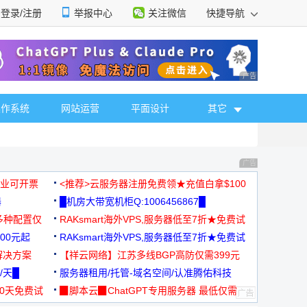
登录/注册
举报中心
关注微信
快捷导航
性选择
广告 商业广告，理
操作系统
网站运营
平面设计
其它
广告 商业广告，理
，企业可开票
<推荐>云服务器注册免费领★充值白拿$100
器
█机房大带宽机柜Q:1006456867█
多种配置仅
RAKsmart海外VPS,服务器低至7折★免费试
00元起
用★
RAKsmart海外VPS,服务器低至7折★免费试
解决方案
用★
【祥云网络】江苏多线BGP高防仅需399元
/天█
服务器租用/托管-域名空间/认准腾佑科技
30天免费试
▉脚本云▉ChatGPT专用服务器 最低仅需