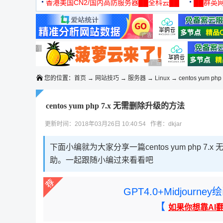
机
香港美国CN2/国内高防服务器██全科云██
██群英网
◆◆◆
广告 商业广告，理性选择
广告 商业广告，理性选择
广告 商业广告，理性选择
广告 商业广告，理性选择
广告 商业广告，理性选择
您的位置：
首页
→
网站技巧
→
服务器
→
Linux
→ centos yum p
centos yum php 7.x 无需删除升级的方法
更新时间：2018年03月26日 10:40:54 作者：dkjar
下面小编就为大家分享一篇centos yum php
助。一起跟随小编过来看看吧
GPT4.0+Midjou
【
如果你想靠AI