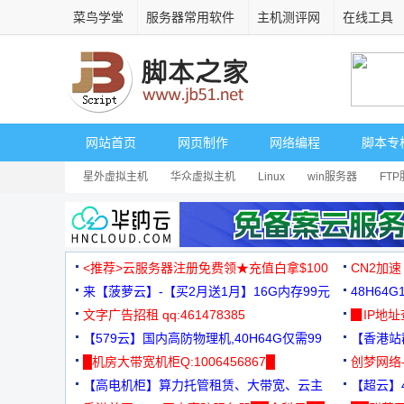
菜鸟学堂
服务器常用软件
主机测评网
在线工具
网站首页
网页制作
网络编程
脚本专
星外虚拟主机
华众虚拟主机
Linux
win服务器
FT
<推荐>云服务器注册免费领★充值白拿$100
CN2加速
来【菠萝云】-【买2月送1月】16G内存99元
48H64
文字广告招租 qq:461478385
3000+
▉IP地
【579云】国内高防物理机,40H64G仅需99
【香港站群
元
█机房大带宽机柜Q:1006456867█
创梦网络
【高电机柜】算力托管租赁、大带宽、云主
88元/月
【超云】4