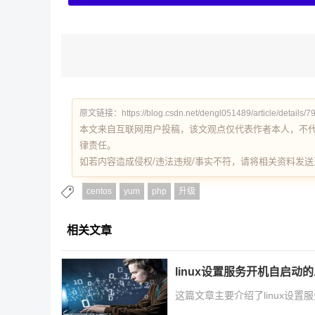
原文链接：https://blog.csdn.net/dengl051489/article/details/
本文来自互联网用户投稿，该文观点仅代表作者本人，不
律责任。
如若内容造成侵权/违法违规/事实不符，请将相关资料发送至 re
centos
yum
php
升级
相关文章
linux设置服务开机自启动
这篇文章主要介绍了linux设