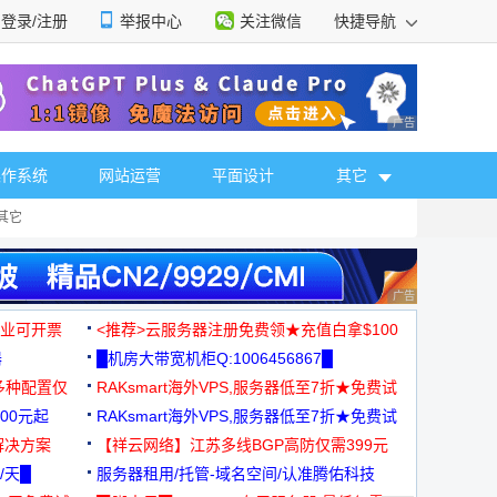
登录/注册
举报中心
关注微信
快捷导航
性选择
广告 商业广告，理
操作系统
网站运营
平面设计
其它
其它
广告 商业广告，理
，企业可开票
<推荐>云服务器注册免费领★充值白拿$100
器
█机房大带宽机柜Q:1006456867█
多种配置仅
RAKsmart海外VPS,服务器低至7折★免费试
00元起
用★
RAKsmart海外VPS,服务器低至7折★免费试
解决方案
用★
【祥云网络】江苏多线BGP高防仅需399元
/天█
服务器租用/托管-域名空间/认准腾佑科技