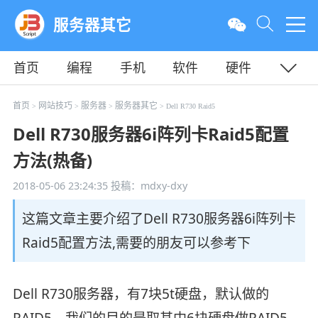
服务器其它
首页
编程
手机
软件
硬件
教程
平面
服务器
首页
网站技巧
服务器
服务器其它
>
>
>
> Dell R730 Raid5
Dell R730服务器6i阵列卡Raid5配置
方法(热备)
2018-05-06 23:24:35
投稿：mdxy-dxy
这篇文章主要介绍了Dell R730服务器6i阵列卡
Raid5配置方法,需要的朋友可以参考下
Dell R730服务器，有7块5t硬盘，默认做的
RAID5。我们的目的是取其中6块硬盘做RAID5，