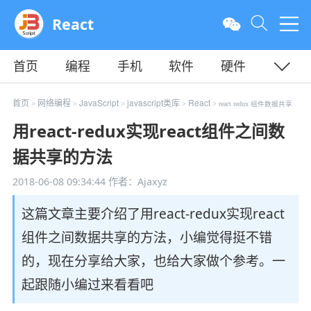
React
首页
编程
手机
软件
硬件
教程
平面
服务器
首页
网络编程
JavaScript
javascript类库
React
>
>
>
>
> react redux 组件数据共享
用react-redux实现react组件之间数
据共享的方法
2018-06-08 09:34:44
作者：Ajaxyz
这篇文章主要介绍了用react-redux实现react
组件之间数据共享的方法，小编觉得挺不错
的，现在分享给大家，也给大家做个参考。一
起跟随小编过来看看吧