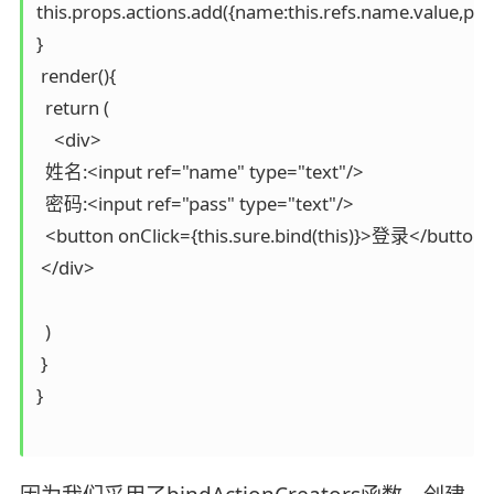
this.props.actions.add({name:this.refs.name.value,pass:
}

 render(){ 

  return (

    <div> 

  姓名:<input ref="name" type="text"/>

  密码:<input ref="pass" type="text"/>

  <button onClick={this.sure.bind(this)}>登录</button>
 </div>

  )

 }

}
