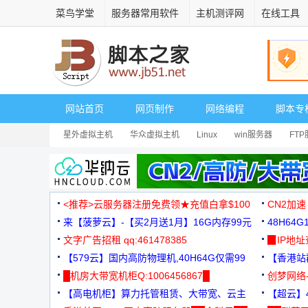
菜鸟学堂
服务器常用软件
主机测评网
在线工具
网站首页
网页制作
网络编程
脚本专
星外虚拟主机
华众虚拟主机
Linux
win服务器
FT
<推荐>云服务器注册免费领★充值白拿$100
CN2加速
来【菠萝云】-【买2月送1月】16G内存99元
48H64
文字广告招租 qq:461478385
3000+
▉IP地
【579云】国内高防物理机,40H64G仅需99
【香港站群
元
█机房大带宽机柜Q:1006456867█
创梦网络
【高电机柜】算力托管租赁、大带宽、云主
88元/月
【超云】4