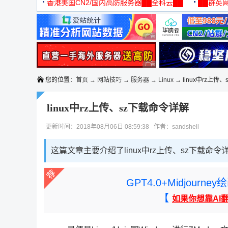
机
香港美国CN2/国内高防服务器██全科云██
██群英网
◆◆◆
广告 商业广告，理性选择
广告 商业广告，理性选择
您的位置：
首页
→
网站技巧
→
服务器
→
Linux
→ linux中rz上传
linux中rz上传、sz下载命令详解
更新时间：2018年08月06日 08:59:38 作者：sandshell
这篇文章主要介绍了linux中rz上传、sz下载命
GPT4.0+Midjou
【
如果你想靠AI