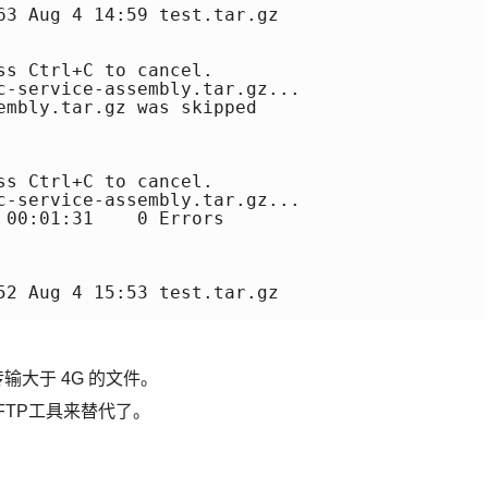
63 Aug 4 14:59 test.tar.gz

s Ctrl+C to cancel.

c-service-assembly.tar.gz...

embly.tar.gz was skipped

s Ctrl+C to cancel.

c-service-assembly.tar.gz...

 00:01:31    0 Errors 

52 Aug 4 15:53 test.tar.gz

输大于 4G 的文件。
这些FTP工具来替代了。