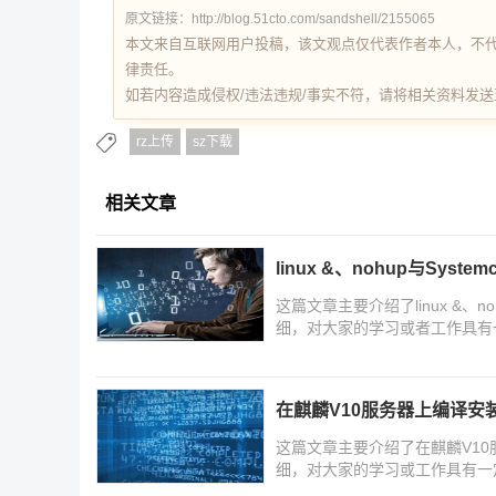
原文链接：http://blog.51cto.com/sandshell/2155065
本文来自互联网用户投稿，该文观点仅代表作者本人，不
律责任。
如若内容造成侵权/违法违规/事实不符，请将相关资料发送至 re
rz上传
sz下载
相关文章
linux &、nohup与System
这篇文章主要介绍了linux &、n
细，对大家的学习或者工作具有
习学习吧
在麒麟V10服务器上编译安装
这篇文章主要介绍了在麒麟V10
细，对大家的学习或工作具有一