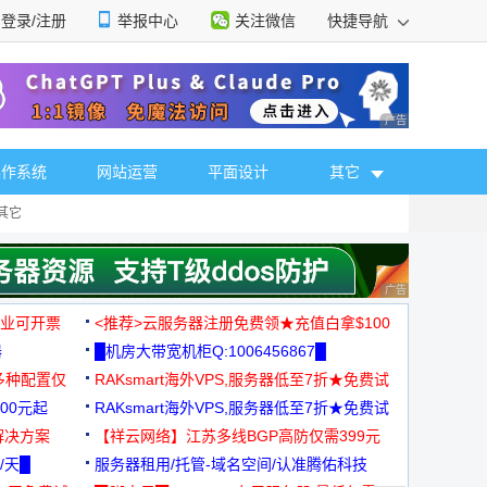
登录/注册
举报中心
关注微信
快捷导航
性选择
广告 商业广告，理
操作系统
网站运营
平面设计
其它
其它
广告 商业广告，理
，企业可开票
<推荐>云服务器注册免费领★充值白拿$100
器
█机房大带宽机柜Q:1006456867█
多种配置仅
RAKsmart海外VPS,服务器低至7折★免费试
00元起
用★
RAKsmart海外VPS,服务器低至7折★免费试
解决方案
用★
【祥云网络】江苏多线BGP高防仅需399元
/天█
服务器租用/托管-域名空间/认准腾佑科技