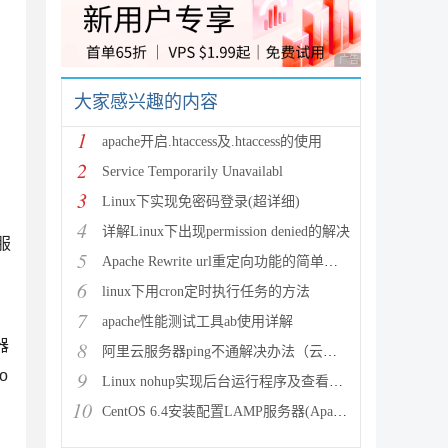
广告 商业广告，理性
大家感兴趣的内容
1
apache开启.htaccess及.htaccess的使用
2
Service Temporarily Unavailabl
3
Linux下实现免密码登录(超详细)
4
详解Linux下出现permission denied的解决
服
5
Apache Rewrite url重定向功能的简单配置
6
linux下用cron定时执行任务的方法
7
apache性能测试工具ab使用详解
器
8
阿里云服务器ping不通解决办法（云服务器搭建完环境访问不了
o
9
Linux nohup实现后台运行程序及查看（nohup与&
10
CentOS 6.4安装配置LAMP服务器(Apache+P