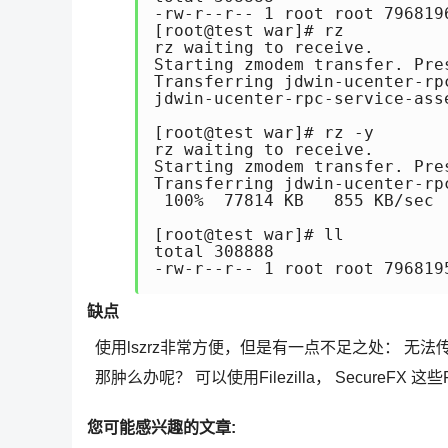
-rw-r--r-- 1 root root 796819
[root@test war]# rz

rz waiting to receive.

Starting zmodem transfer. Pres
Transferring jdwin-ucenter-rp
jdwin-ucenter-rpc-service-ass
[root@test war]# rz -y

rz waiting to receive.

Starting zmodem transfer. Pres
Transferring jdwin-ucenter-rp
 100%  77814 KB   855 KB/sec 
[root@test war]# ll

total 308888

-rw-r--r-- 1 root root 796819
缺点
使用lszrz非常方便，但是有一点不足之处： 无法传
那肿么办呢？ 可以使用Filezilla， SecureFX 
您可能感兴趣的文章: