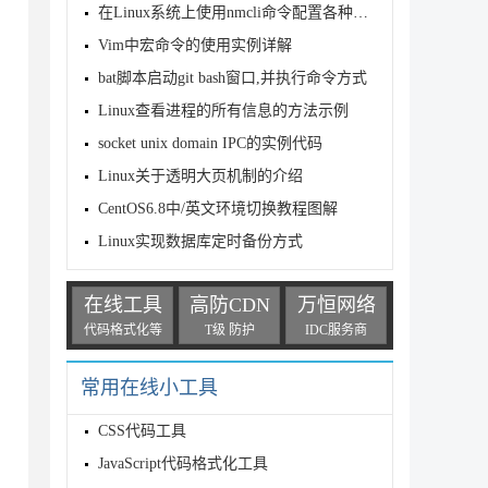
在Linux系统上使用nmcli命令配置各种网络的操作方法(有线、无线、vl
Vim中宏命令的使用实例详解
bat脚本启动git bash窗口,并执行命令方式
Linux查看进程的所有信息的方法示例
socket unix domain IPC的实例代码
Linux关于透明大页机制的介绍
CentOS6.8中/英文环境切换教程图解
Linux实现数据库定时备份方式
在线工具
高防CDN
万恒网络
代码格式化等
T级 防护
IDC服务商
常用在线小工具
CSS代码工具
JavaScript代码格式化工具