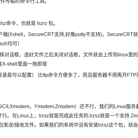
dem文件传输的命令行工具。
/sz命令，也就是 lszrz 包。
端(Xshell，SecureCRT支持,好像putty不支持)，SecureCRT就
或ssh均可）
件选择对话框，选好文件之后关闭对话框，文件就会上传到linux里的
shell里面一拖即是
保存的目录是可以配置） 比ftp命令方便多了，而且服务器不用再开FTP
Xmodem，Ymodem,Zmodem）还不行，我们的Linux服务
inux上，lrzsz就是完成此任务的,lrzsz就是一个支持 Zm
分别发送/接收文件。如果我们的系统中没有安装lrzsz这个包，就会