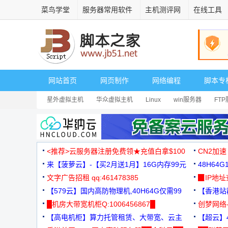
菜鸟学堂
服务器常用软件
主机测评网
在线工具
网站首页
网页制作
网络编程
脚本专
星外虚拟主机
华众虚拟主机
Linux
win服务器
FT
<推荐>云服务器注册免费领★充值白拿$100
CN2加速
来【菠萝云】-【买2月送1月】16G内存99元
48H64
文字广告招租 qq:461478385
3000+
▉IP地
【579云】国内高防物理机,40H64G仅需99
【香港站群
元
█机房大带宽机柜Q:1006456867█
创梦网络
【高电机柜】算力托管租赁、大带宽、云主
88元/月
【超云】4