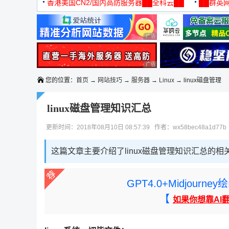
机
香港美国CN2/国内高防服务器██全科云██
██群英网
◆◆◆
广告 商业广告，理性选择
广告 商业广告，理性选择
您的位置：
首页
→
网站技巧
→
服务器
→
Linux
→ linux磁盘管理
linux磁盘管理知识汇总
更新时间：2018年08月10日 08:57:39 作者：wx58bec48a1d77
这篇文章主要介绍了linux磁盘管理知识汇总的相
GPT4.0+Midjou
【
如果你想靠AI