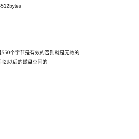
2bytes
A 就是550个字节是有效的否则就是无效的
识别2t以后的磁盘空间的