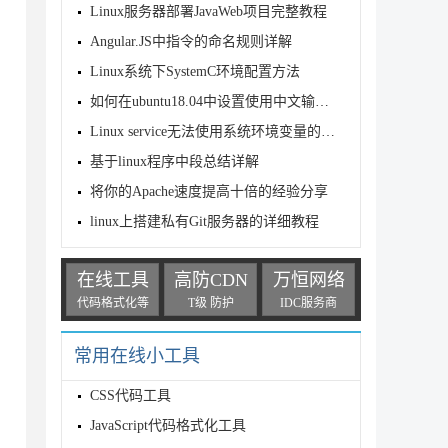
Linux服务器部署JavaWeb项目完整教程
Angular.JS中指令的命名规则详解
Linux系统下SystemC环境配置方法
如何在ubuntu18.04中设置使用中文输入法的使用
Linux service无法使用系统环境变量的问题及解决
基于linux程序中段总结详解
将你的Apache速度提高十倍的经验分享
linux上搭建私有Git服务器的详细教程
在线工具
高防CDN
万恒网络
代码格式化等
T级 防护
IDC服务商
常用在线小工具
CSS代码工具
JavaScript代码格式化工具