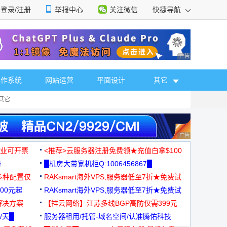
登录/注册
举报中心
关注微信
快捷导航
性选择
广告 商业广告，理
操作系统
网站运营
平面设计
其它
其它
广告 商业广告，理
，企业可开票
<推荐>云服务器注册免费领★充值白拿$100
器
█机房大带宽机柜Q:1006456867█
多种配置仅
RAKsmart海外VPS,服务器低至7折★免费试
00元起
用★
RAKsmart海外VPS,服务器低至7折★免费试
解决方案
用★
【祥云网络】江苏多线BGP高防仅需399元
/天█
服务器租用/托管-域名空间/认准腾佑科技