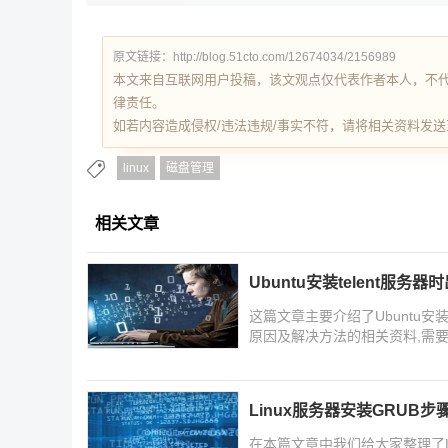
原文链接：http://blog.51cto.com/12674034/2156989
本文来自互联网用户投稿，该文观点仅代表作者本人，不
律责任。
如若内容造成侵权/违法违规/事实不符，请将相关资料发送至 re
linux
磁盘管理
相关文章
Ubuntu安装telent服务器时出现:
这篇文章主要介绍了Ubuntu安装telent
原因及解决方法的相关资料,需
Linux服务器安装GRUB步
在本篇文章中我们给大家整理了L