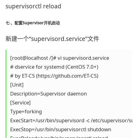
supervisorctl reload
七 、配置Supervisor开机启动
新建一个“supervisord.service”文件
[root@localhost /]# vi supervisord.service

# dservice for systemd (CentOS 7.0+)

# by ET-CS (https://github.com/ET-CS)

[Unit]

Description=Supervisor daemon

[Service]

Type=forking

ExecStart=/usr/bin/supervisord -c /etc/supervisor/supe
ExecStop=/usr/bin/supervisorctl shutdown
