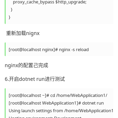
    proxy_cache_bypass $http_upgrade;

  }

}
重新加载nignx
[root@localhost nginx]# nginx -s reload
nginx的配置己完成
6.开启dotnet run进行测试
[root@localhost ~]# cd /home/WebApplication1/

[root@localhost WebApplication1]# dotnet run

Using launch settings from /home/WebApplication1/Pro