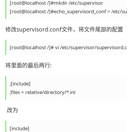
[root@localhost /]#mkdir /etc/supervisor

[root@localhost /]#echo_supervisord_conf > /etc/supe
修改supervisord.conf文件，将文件尾部的配置
[root@localhost /]# vi /etc/supervisor/supervisord.co
将里面的最后两行:
;[include]                          

;files = relative/directory/*.ini
改为
[include]
