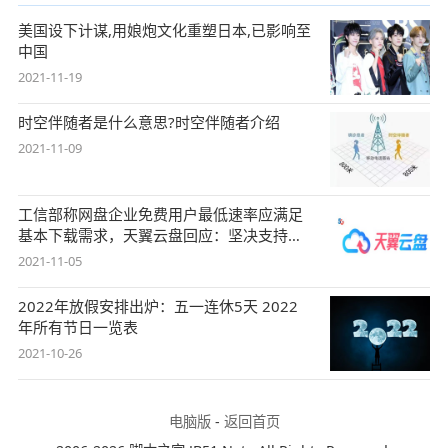
美国设下计谋,用娘炮文化重塑日本,已影响至
中国
2021-11-19
时空伴随者是什么意思?时空伴随者介绍
2021-11-09
工信部称网盘企业免费用户最低速率应满足
基本下载需求，天翼云盘回应：坚决支持，
始终
2021-11-05
2022年放假安排出炉：五一连休5天 2022
年所有节日一览表
2021-10-26
电脑版
-
返回首页