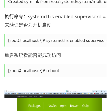
Created symlink from /etc/systemd/system/multi-user.
执行命令：systemctl is-enabled supervisord #
来验证是否为开机启动
[root@localhost /]# systemctl is-enabled supervisord
重启系统看能否能成功访问
[root@localhost /]# reboot