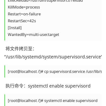
ExecReload=/usr/bin/supervisorctl reload

KillMode=process

Restart=on-failure

RestartSec=42s

[Install]

WantedBy=multi-user.target
将文件拷贝至：
“/usr/lib/systemd/system/supervisord.service”
[root@localhost /]# cp supervisord.service /usr/lib/
执行命令：systemctl enable supervisord
[root@localhost /]# systemctl enable supervisord
