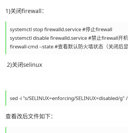
1)关闭firewall：
systemctl stop firewalld.service #停止firewall

systemctl disable firewalld.service #禁止firewall开机
firewall-cmd --state #查看默认防火墙状态（关闭后显示
2)关闭selinux
sed -i "s/SELINUX=enforcing/SELINUX=disabled/g" /etc
查看改后文件如下：