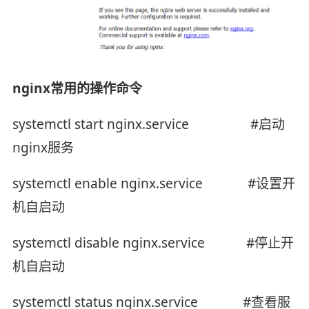
nginx常用的操作命令
systemctl start nginx.service #启动
nginx服务
systemctl enable nginx.service #设置开
机自启动
systemctl disable nginx.service #停止开
机自启动
systemctl status nginx.service #查看服