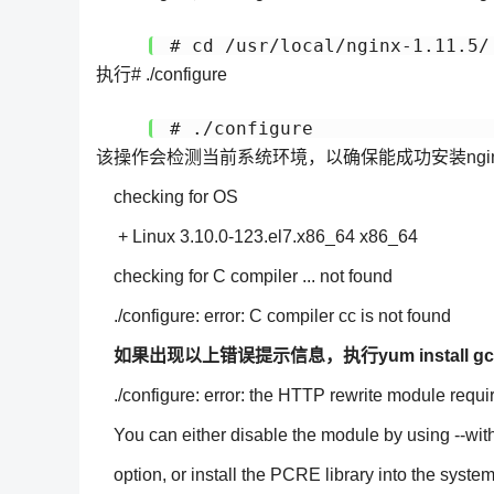
# cd /usr/local/nginx-1.11.5/
执行# ./configure
# ./configure
该操作会检测当前系统环境，以确保能成功安装ng
checking for OS
+ Linux 3.10.0-123.el7.x86_64 x86_64
checking for C compiler ... not found
./configure: error: C compiler cc is not found
如果出现以上错误提示信息，执行yum install gcc
./configure: error: the HTTP rewrite module requi
You can either disable the module by using --wit
option, or install the PCRE library into the system