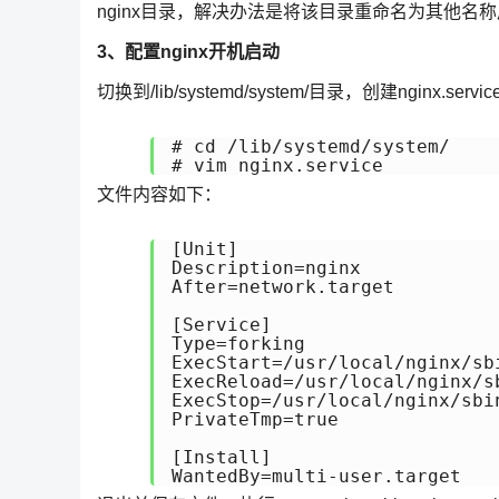
nginx目录，解决办法是将该目录重命名为其他名称后再执行m
3、配置nginx开机启动
切换到/lib/systemd/system/目录，创建nginx.service
# cd /lib/systemd/system/

# vim nginx.service
文件内容如下：
[Unit]

Description=nginx 

After=network.target 

[Service] 

Type=forking 

ExecStart=/usr/local/nginx/sbi
ExecReload=/usr/local/nginx/sb
ExecStop=/usr/local/nginx/sbin
PrivateTmp=true 

[Install] 

WantedBy=multi-user.target