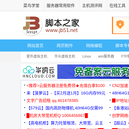
菜鸟学堂
服务器常用软件
主机测评网
在线工具
网站首页
网页制作
网络编程
脚本专
星外虚拟主机
华众虚拟主机
Linux
win服务器
FT
<推荐>云服务器注册免费领★充值白拿$100
CN2加速
来【菠萝云】-【买2月送1月】16G内存99元
48H64
文字广告招租 qq:461478385
3000+
▉IP地
【579云】国内高防物理机,40H64G仅需99
【香港站群
元
█机房大带宽机柜Q:1006456867█
创梦网络
【高电机柜】算力托管租赁、大带宽、云主
88元/月
【超云】4