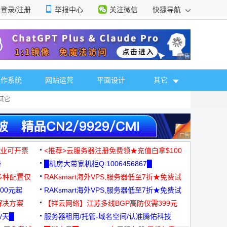
登录/注册
举报中心
关注微信
快捷导航
性选择
广告 商业广告，理
操作系统
网站运营
平面设计
其它
其它
广告 商业广告，理
，企业可开票
<推荐>云服务器注册免费领★充值白拿$100
器
█机房大带宽机柜Q:1006456867█
多种配置仅
RAKsmart海外VPS,服务器低至7折★免费试
00元起
用★
RAKsmart海外VPS,服务器低至7折★免费试
解决方案
用★
【祥云网络】江苏多线BGP高防仅需399元
/天█
服务器租用/托管-域名空间/认准腾佑科技