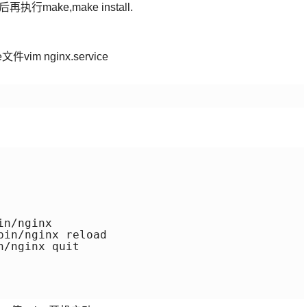
ake,make install.
文件vim nginx.service
n/nginx

in/nginx reload

/nginx quit
