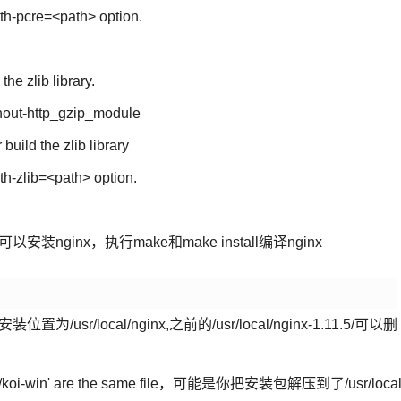
ith-pcre=<path> option.
he zlib library.
hout-http_gzip_module
 build the zlib library
th-zlib=<path> option.
以安装nginx，执行make和make install编译nginx
/local/nginx,之前的/usr/local/nginx-1.11.5/可以删
/conf/koi-win' are the same file，可能是你把安装包解压到了/usr/local