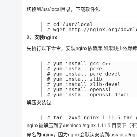
切换到/usr/local目录，下载软件包
# cd /usr/local

# wget http://nginx.org/downl
2、安装nginx
先执行以下命令，安装nginx依赖库,如果缺少依
# yum install gcc-c++

# yum install pcre

# yum install pcre-devel

# yum install zlib 

# yum install zlib-devel

# yum install openssl

# yum install openssl-devel
解压安装包
# tar -zxvf nginx-1.11.5.tar.
nginx被解压到了/usr/local/nginx-1.11.5 
命名为nginx，因为nginx会默认安装到/usr/local/ng