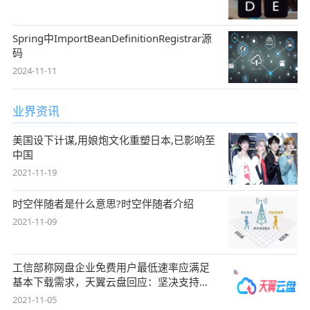
Spring中ImportBeanDefinitionRegistrar源
码
2024-11-11
业界资讯
美国设下计谋,用娘炮文化重塑日本,已影响至
中国
2021-11-19
时空伴随者是什么意思?时空伴随者介绍
2021-11-09
工信部称网盘企业免费用户最低速率应满足
基本下载需求，天翼云盘回应：坚决支持，
始终
2021-11-05