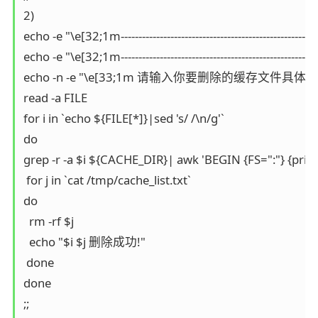
2)

echo -e "\e[32;1m------------------------------------------------------
echo -e "\e[32;1m------------------------------------------------------
echo -n -e "\e[33;1m 请输入你要删除的缓存文件具体名
read -a FILE

for i in `echo ${FILE[*]}|sed 's/ /\n/g'`

do

grep -r -a $i ${CACHE_DIR}| awk 'BEGIN {FS=":"} {print 
 for j in `cat /tmp/cache_list.txt`

do

  rm -rf $j

  echo "$i $j 删除成功!"

 done

done

;;
