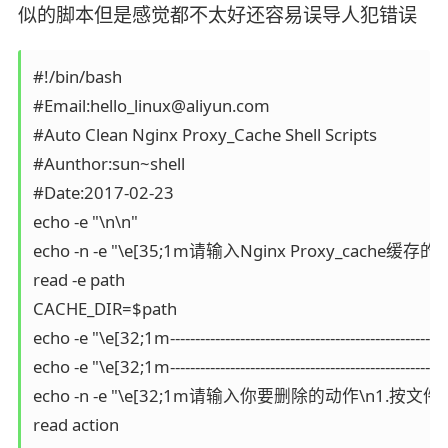
似的脚本但是感觉都不太好还容易误导人犯错误
#!/bin/bash

#Email:hello_linux@aliyun.com

#Auto Clean Nginx Proxy_Cache Shell Scripts

#Aunthor:sun~shell

#Date:2017-02-23

echo -e "\n\n"

echo -n -e "\e[35;1m请输入Nginx Proxy_cach
read -e path

CACHE_DIR=$path

echo -e "\e[32;1m------------------------------------------------------
echo -e "\e[32;1m------------------------------------------------------
echo -n -e "\e[32;1m请输入你要删除的动作\n1.按
read action
