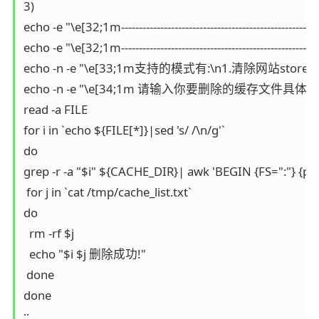
3)

echo -e "\e[32;1m------------------------------------------------------
echo -e "\e[32;1m------------------------------------------------------
echo -n -e "\e[33;1m支持的模式有:\n1.清除网站store目录
echo -n -e "\e[34;1m 请输入你要删除的缓存文件具体目录\e
read -a FILE

for i in `echo ${FILE[*]}|sed 's/ /\n/g'`

do

grep -r -a "$i" ${CACHE_DIR}| awk 'BEGIN {FS=":"} {prin
 for j in `cat /tmp/cache_list.txt`

do

  rm -rf $j

  echo "$i $j 删除成功!"

 done

done

;;
