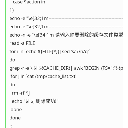
   case $action in

1)

echo -e "\e[32;1m------------------------------------------------------
echo -e "\e[32;1m------------------------------------------------------
echo -n -e "\e[34;1m 请输入你要删除的缓存文件类型(
read -a FILE

for i in `echo ${FILE[*]}|sed 's/ /\n/g'`

do

grep -r -a \.$i ${CACHE_DIR}| awk 'BEGIN {FS=":"} {print
 for j in `cat /tmp/cache_list.txt`

do

  rm -rf $j

  echo "$i $j 删除成功!"

 done

done

;;
