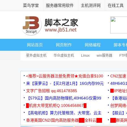
菜鸟学堂
服务器常用软件
主机测评网
在线工具
网站首页
网页制作
网络编程
脚本专
星外虚拟主机
华众虚拟主机
Linux
win服务器
FT
<推荐>云服务器注册免费领★充值白拿$100
CN2加速
来【菠萝云】-【买2月送1月】16G内存99元
48H64
文字广告招租 qq:461478385
3000+
▉IP地
【579云】国内高防物理机,40H64G仅需99
【香港站群
元
█机房大带宽机柜Q:1006456867█
创梦网络
【高电机柜】算力托管租赁、大带宽、云主
88元/月
【超云】4
机
香港美国CN2/国内高防服务器██全科云██
██群英网