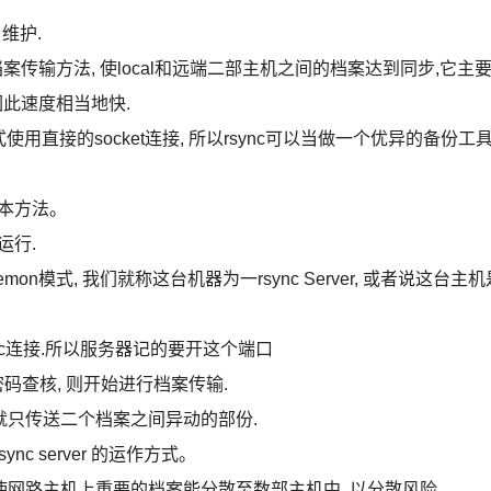
 维护.
的档案传输方法, 使local和远端二部主机之间的档案达到同步,它主
因此速度相当地快.
模式使用直接的socket连接, 所以rsync可以当做一个优异的备份工
基本方法。
运行.
mon模式, 我们就称这台机器为一rsync Server, 或者说这台主机
sync连接.所以服务器记的要开这个端口
通过密码查核, 则开始进行档案传输.
次就只传送二个档案之间异动的部份.
ync server 的运作方式。
使网路主机上重要的档案能分散至数部主机中, 以分散风险.