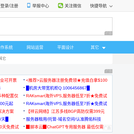
登录/注册
举报中心
关注微信
快捷导航
性选择
广告 商业广告，理
操作系统
网站运营
平面设计
其它
其它
广告 商业广告，理
，企业可开票
<推荐>云服务器注册免费领★充值白拿$100
器
█机房大带宽机柜Q:1006456867█
多种配置仅
RAKsmart海外VPS,服务器低至7折★免费试
00元起
用★
RAKsmart海外VPS,服务器低至7折★免费试
解决方案
用★
【祥云网络】江苏多线BGP高防仅需399元
/天█
服务器租用/托管-域名空间/认准腾佑科技
30天免费试
▉脚本云▉ChatGPT专用服务器 最低仅需