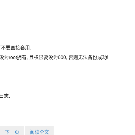
万不要直接套用.
属性设为root拥有, 且权限要设为600, 否则无法备份成功!
日志.
下一页
阅读全文