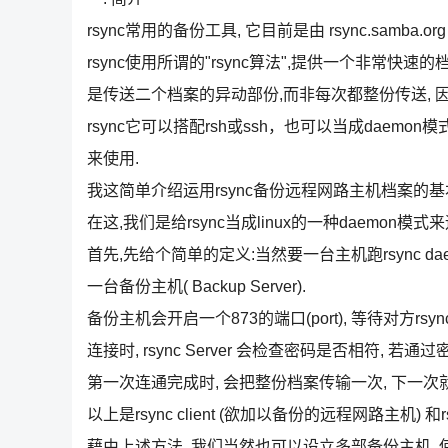
rsync常用的备份工具, 它目前是由 rsync.samba.org
rsync使用所谓的"rsync算法",提供一个非常快速
是传送二个档案的异动部份,而非每次都整份传送, 
rsync它可以搭配rsh或ssh，也可以当成daemon
来使用.
我这简单介绍运用rsync备份远程网路主机档案的
在这,我们是给rsync当成linux的一种daemon模式来
首先,先给个简单的定义:当然要一台主机跑rsync dae
一台备份主机( Backup Server).
备份主机会开启一个873的端口(port), 等待对方r
连接时, rsync Server 会检查密码是否相符, 若
第一次连通完成时, 会把整份档案传输一次, 下一
以上是rsync client (欲加以备份的远程网路主机) 和rs
藉由上述方法, 我们当然也可以设立多部备份主机, 