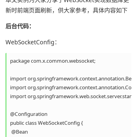
新时前端页面刷新，供大家参考，具体内容如下
后台代码：
WebSocketConfig：
package com.x.common.websocket;

import org.springframework.context.annotation.Bean;
import org.springframework.context.annotation.Config
import org.springframework.web.socket.server.standa
@Configuration

public class WebSocketConfig {

 @Bean
