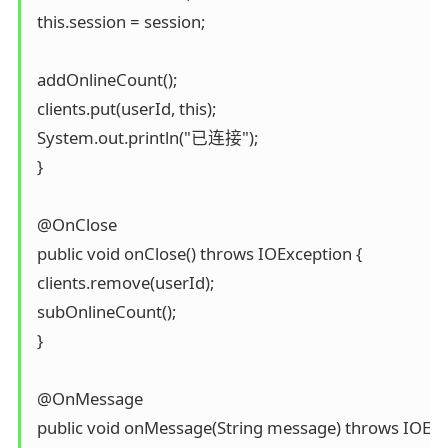
 this.session = session;

 addOnlineCount();

 clients.put(userId, this);

 System.out.println("已连接");

 }

 @OnClose

 public void onClose() throws IOException {

 clients.remove(userId);

 subOnlineCount();

 }

 @OnMessage

 public void onMessage(String message) throws IOExce