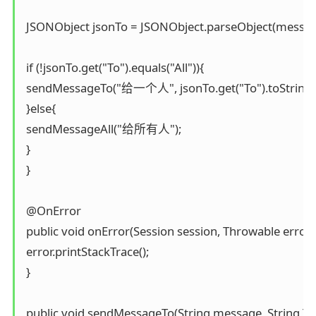
 JSONObject jsonTo = JSONObject.parseObject(message
 if (!jsonTo.get("To").equals("All")){

 sendMessageTo("给一个人", jsonTo.get("To").toString())
 }else{

 sendMessageAll("给所有人");

 }

 }

 @OnError

 public void onError(Session session, Throwable error) 
 error.printStackTrace();

 }

 public void sendMessageTo(String message, String To)