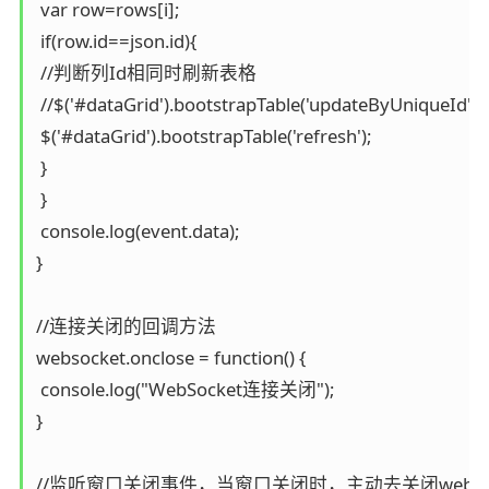
 var row=rows[i];

 if(row.id==json.id){

 //判断列Id相同时刷新表格

 //$('#dataGrid').bootstrapTable('updateByUniqueId', {in
 $('#dataGrid').bootstrapTable('refresh');

 }

 }

 console.log(event.data);

}

//连接关闭的回调方法

websocket.onclose = function() {

 console.log("WebSocket连接关闭");

}

//监听窗口关闭事件，当窗口关闭时，主动去关闭webso