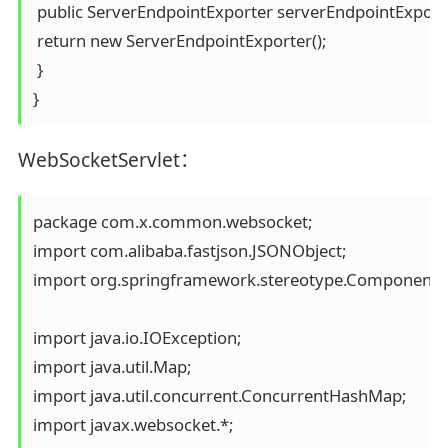
 public ServerEndpointExporter serverEndpointExporter
 return new ServerEndpointExporter();

 }

WebSocketServlet：
package com.x.common.websocket;

import com.alibaba.fastjson.JSONObject;

import org.springframework.stereotype.Component;

import java.io.IOException;

import java.util.Map;

import java.util.concurrent.ConcurrentHashMap;

import javax.websocket.*;
