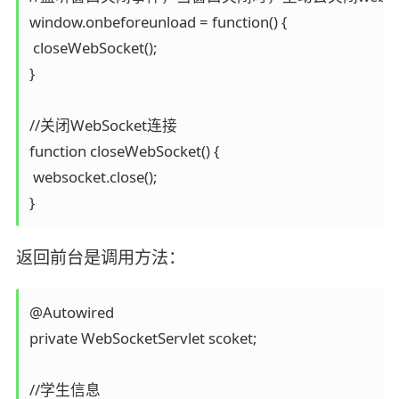
window.onbeforeunload = function() {

 closeWebSocket();

}

//关闭WebSocket连接

function closeWebSocket() {

 websocket.close();

返回前台是调用方法：
@Autowired

private WebSocketServlet scoket;

//学生信息
