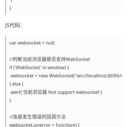
JS代码：
var websocket = null;

//判断当前浏览器是否支持WebSocket

if ('WebSocket' in window) {

 websocket = new WebSocket("ws://localhost:8086/web
} else {

 alert('当前浏览器 Not support websocket')

}

//连接发生错误的回调方法

websocket.onerror = function() {
