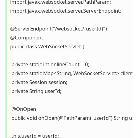
import javax.websocket.server.PathParam;

import javax.websocket.server.ServerEndpoint;

@ServerEndpoint("/websocket/{userId}")

@Component

public class WebSocketServlet {

 private static int onlineCount = 0;

 private static Map<String, WebSocketServlet> client
 private Session session;

 private String userId;

 @OnOpen

 public void onOpen(@PathParam("userId") String userI
 this.userId = userId;
