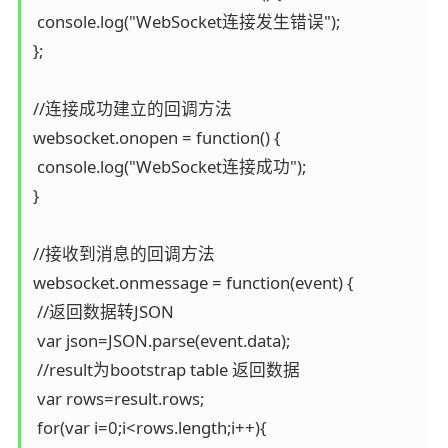
 console.log("WebSocket连接发生错误");

};

//连接成功建立的回调方法

websocket.onopen = function() {

 console.log("WebSocket连接成功");

}

//接收到消息的回调方法

websocket.onmessage = function(event) {

 //返回数据转JSON

 var json=JSON.parse(event.data);

 //result为bootstrap table 返回数据

 var rows=result.rows;

 for(var i=0;i<rows.length;i++){
