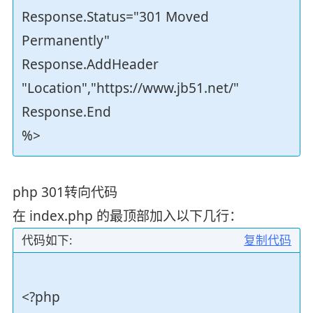
Response.Status="301 Moved
Permanently"
Response.AddHeader
"Location","https://www.jb51.net/"
Response.End
%>
php 301转向代码
在 index.php 的最顶部加入以下几行：
代码如下:
复制代码
<?php