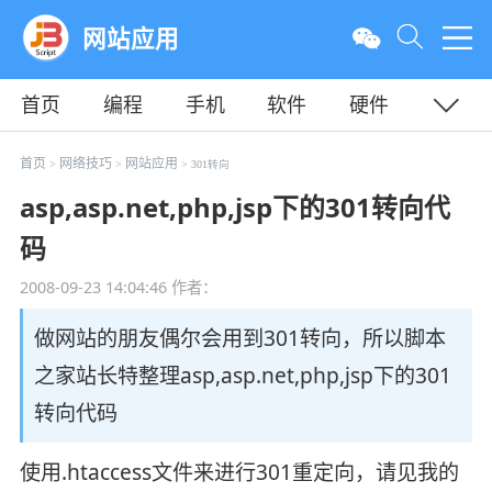
网站应用
首页
编程
手机
软件
硬件
教程
平面
服务器
首页
网络技巧
网站应用
>
>
> 301转向
asp,asp.net,php,jsp下的301转向代
码
2008-09-23 14:04:46
作者：
做网站的朋友偶尔会用到301转向，所以脚本
之家站长特整理asp,asp.net,php,jsp下的301
转向代码
使用.htaccess文件来进行301重定向，请见我的