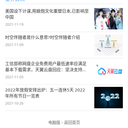
美国设下计谋,用娘炮文化重塑日本,已影响至
中国
2021-11-19
时空伴随者是什么意思?时空伴随者介绍
2021-11-09
工信部称网盘企业免费用户最低速率应满足
基本下载需求，天翼云盘回应：坚决支持，
始终
2021-11-05
2022年放假安排出炉：五一连休5天 2022
年所有节日一览表
2021-10-26
电脑版
-
返回首页