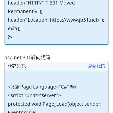
header("HTTP/1.1 301 Moved
Permanently");
header("Location: https://www.jb51.net/");
exit();
?>
asp.net 301转向代码
代码如下:
复制代码
<%@ Page Language="C#" %>
<script runat="server">
protected void Page_Load(object sender,
EventArgs e)