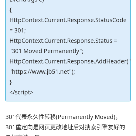
{
HttpContext.Current.Response.StatusCode
= 301;
HttpContext.Current.Response.Status =
"301 Moved Permanently";
HttpContext.Current.Response.AddHeader("Lo
"https://www.jb51.net");
}
</script>
301代表永久性转移(Permanently Moved)，
301重定向是网页更改地址后对搜索引擎友好的