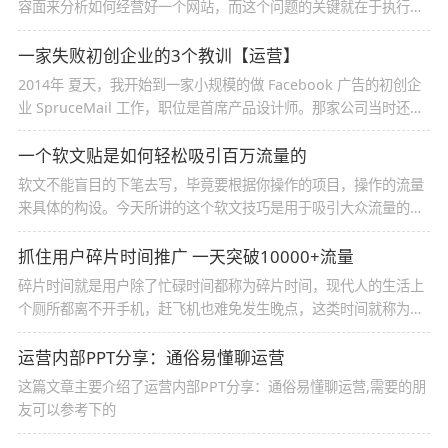
容面来分析如何经营好一个网站，而这个问题的关键就在于执行这
个任务的编辑人员，因此我们来谈谈一个合格的网站编辑应该做些
什么事情，如此这个网站才有生命力，才有机会。
一家失败初创企业的3个教训【运营】
2014年 夏天，我开始到一家小规模的做 Facebook 广告的初创企
业 SpruceMail 工作，职位是首席产品设计师。那家公司当时还很
小，只有 CEO 和几位有才的开发者。后来公司拿到了融资发展很
快。
一个软文贴是如何轻松吸引百万流量的
软文不能盲目的下笔去写，毕竟要根据你操作的项目，操作的流量
来具体的构设。今天所讲的这个软文技巧是用于吸引大众流量的，
技巧很简单，废话不多说，咱们直接进入正题。
抓住用户碎片时间推广 一天突破10000+流量
碎片时间就是用户除了忙碌时间都称为碎片时间，现代人的生活上
个厕所都离不开手机，赶飞机也难免发生晚点，这类时间就称为碎
片时间，这类碎片时间整理结合起来，大约占有一天内的三分之
一，只要抓住这些时间点进行推广，效果是非常好的.
运营内部PPT分享：通俗易懂聊运营
这篇文章主要介绍了运营内部PPT分享：通俗易懂聊运营,需要的朋
友可以参考下的