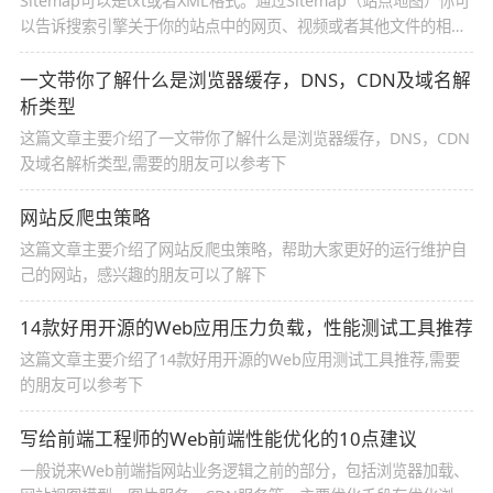
Sitemap可以是txt或者XML格式。通过Sitemap（站点地图）你可
以告诉搜索引擎关于你的站点中的网页、视频或者其他文件的相关
信息，帮助搜索引擎更好的认识和理解你的站点。格式正确的
Sitemap（站点地图）文件会帮助搜索引擎更高效地抓取你的网
一文带你了解什么是浏览器缓存，DNS，CDN及域名解
站。
析类型
这篇文章主要介绍了一文带你了解什么是浏览器缓存，DNS，CDN
及域名解析类型,需要的朋友可以参考下
网站反爬虫策略
这篇文章主要介绍了网站反爬虫策略，帮助大家更好的运行维护自
己的网站，感兴趣的朋友可以了解下
14款好用开源的Web应用压力负载，性能测试工具推荐
这篇文章主要介绍了14款好用开源的Web应用测试工具推荐,需要
的朋友可以参考下
写给前端工程师的Web前端性能优化的10点建议
一般说来Web前端指网站业务逻辑之前的部分，包括浏览器加载、