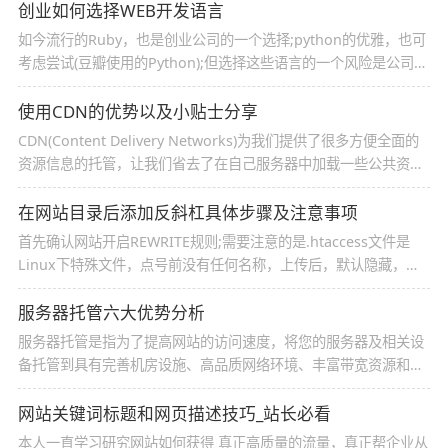
创业如何选择WEB开发语言
如今流行的Ruby，也是创业公司的一个选择;python的优雅，也可
考虑尝试(豆瓣使用的Python);但选择这些语言的一个风险是公司规
模扩大后，是否能找到足够的人才得打个问号。
使用CDN的优势以及小贴士分享
CDN(Content Delivery Networks)为我们提供了很多方便全面的
资源信息的托管，让我们省去了在自己服务器中加载一些公共资源
文件的流程，相对来说减少了对服务器的请求，这样的便宜不捡白
不捡。而使用CDN的好处还不仅仅如此，让我们来看一下CDN能为
在网站目录后添加反斜杠具体步骤及注意事项
我们带来哪些好处吧！
首先确认网站开启REWRITE规则;需要注意的是.htaccess文件是
Linux下特殊文件，点号前没有任何名称，上传后，默认隐藏，但
是可以编辑vi .htaccess
服务器托管六大优势分析
服务器托管是指为了提高网站的访问速度，将您的服务器及相关设
备托管到具有完善机房设施、高品质网络环境、丰富带宽资源和运
营经验以及可对用户的网络和设备进行实时监控的网络数据中心
内，以此使系统达到安全、可靠、稳定、高效运行的目的。
网站关键词标题和网页描述技巧_站长必看
本人一直学习研究网站如何获得 真正高质量的流量，真正帮企业从