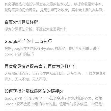
有必要给热心站长讲解发布文章的基本办法，以提高收录命中率，
获得宝贵的初始流量。 提高引擎有效收录，其中最主要的办法就是
提高“关键词匹配度”。 所谓关键词就是人们使用引擎找信息的时候
输入到搜索框里的文字。比如“站友网”就是关键词，另外“中国站友
百度分词算法详解
网”“站友网 地址” 等等都是关键词，这类关键词可以叫做复合关键
搜索分词算法分析，不建议大家恶意作弊
词。其实叫什么无所谓。
Google推广的十二点技巧
根据google在国内远强于yahoo的现实，我结合实例重点讲下
google推广的技巧
百度收录快速提高篇 让百度为你打广告
大家都知道百度，流行大中国从南到北、从东到西。 可以这样说年
青人，无人不知，无人不晓。
如何获得外部优质网站的链接pr
Google PR马上要更新了，不知道牵动了多少站长的心思，虽然
Google说不会把PR看的非常的重，但是作为很多依据，PR还是被
站长放在一个重要的位置，如果你没有PR，你出去交换链接，都是