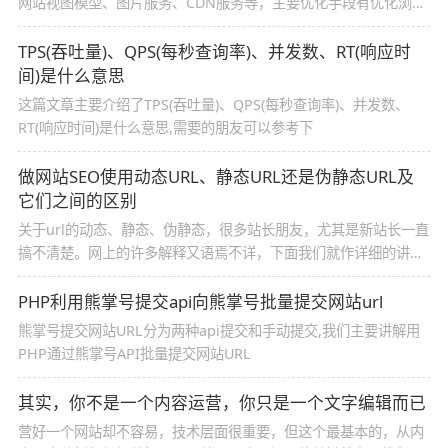
网站视图模型、图片服务、CDN服务等，主要优化手段有优化浏览
器访问、使用反向代理、CDN加速等
TPS(吞吐量)、QPS(每秒查询率)、并发数、RT(响应时
间)是什么意思
这篇文章主要介绍了TPS(吞吐量)、QPS(每秒查询率)、并发数、
RT(响应时间)是什么意思,需要的朋友可以参考下
做网站SEO使用动态URL、静态URL还是伪静态URL及
它们之间的区别
关于url的动态、静态、伪静态，很多站长朋友，尤其是新站长一直
搞不清楚。网上的许多解释又语焉不详，下面我们就作详细的讲解
下
PHP利用熊掌号提交api向熊掌号批量提交网站url
熊掌号提交网站URL分为两种api提交和手动提交,我们主要讲解用
PHP通过熊掌号API批量提交网站URL
其实，你不是一个内容运营，你只是一个文字编辑而已
营好一个网站却不容易，技术层面很重要，但这个最基本的，从内