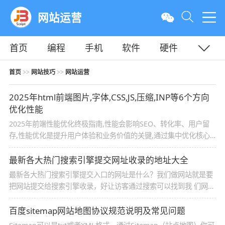
网站运营
首页
编程
手机
软件
硬件
教程
平面
服务器
首页
网站技巧
网站运营
>>
>>
2025年html前端图片,字体,CSS,JS,压缩,INP等6个方向
优化性能
2025年前端性能优化终极指南,性能会影响SEO、转化率、用户留
存,性能优化是提升用户体验和业务价值的关键,通过集中优化核心
性能指标、采用按需加载、云原生架构等技术,可以在2025年打造
更快的应用,关键在于每周小步迭代,确保优化措施落地并被用户反
最新各大热门搜索引擎提交网址收录的地址大全
馈验证
最新各大热门搜索引擎提交入口的网址是什么？我们做网站就是要
把网站提交给搜索引擎收录，好让访客通过搜索可以找到我 们网
站，从而为网站带来流量，然后达到自己推广的目的。以下的搜索
引擎提交入口都是国内的搜索引擎，省去了站长寻找提交入口的麻
百度sitemap网站地图协议规范说明及常见问题
烦。