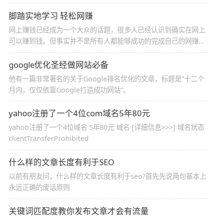
脚踏实地学习 轻松网赚
网上赚钱已经成为一个大众的话题，很多人已经认识到确实在网上
可以赚到钱。但事实并不是所有人都能够成功的完成自己的网赚事
业，他们面临的更多是上当受骗，接受的是非法网上赚钱的陷阱。
google优化圣经做网站必备
他有一篇非常著名的关于Google排名优化的文章，标题是”十二个
月内，仅仅依靠Google打造成功网站“。
yahoo注册了一个4位com域名5年80元
yahoo注册了一个4位域名 5年80元 域名 [详细信息>>>] 域名状态
clientTransferProhibited
什么样的文章长度有利于SEO
以前有朋友问，什么样的文章长度有利于seo?首先先说两句基本上
永远正确的废话原则
关键词匹配度教你发布文章才会有流量