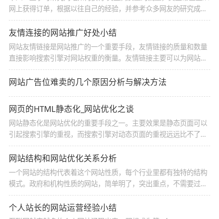
网上获得订单，根据以往自己的经验，并参考众多网友的研究成
功，发现网页标题和网页描述是吸引用户点击你网站，是吸引产品
的潜在客户点击你的直接原因。
友情连接的网站推广好处小结
网站友情链接是网站推广的一个重要手段，友情链接的质量和数量
直接影响搜索引擎对网站权重的衡量。友情链接主要可以为网站带
来那些效果。
网站广告位难卖的几个原因分析与解决方法
网页的HTML静态化_网站优化之谈
网站静态化是网站优化的重要手段之一。主要效果是静态页面可以
引起搜索引擎的重视，而搜索引擎对动态页面的重视远远比不了静
态页面了
网站结构和网站优化关系分析
一个网站的结构代表着这个网站性质，每个行业里都有独特的结构
模式。政府和机构性质的网站，简单明了，突出重点，不需要过多
的美化工作，网站头部通常设置一个通栏LOGO，以代表形象。
个人站长的网站运营经验小结