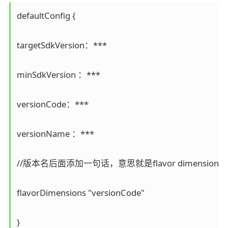
defaultConfig {

targetSdkVersion：***

minSdkVersion ：***

versionCode：***

versionName ：***

//版本名后面添加一句话，意思就是flavor dimens
flavorDimensions "versionCode"

}
