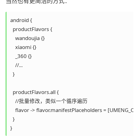
当然也有更简洁的方式：
android { 

  productFlavors {

    wandoujia {}

    xiaomi {}

    _360 {}

    //...

  } 

  productFlavors.all { 

    //批量修改，类似一个循序遍历

    flavor -> flavor.manifestPlaceholders = [UMENG_
  }

}