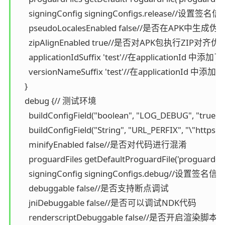
      signingConfig signingConfigs.release//设置签名信息
      pseudoLocalesEnabled false//是否
      zipAlignEnabled true//是否对APK包执行Z
      applicationIdSuffix 'test'//在applicati
      versionNameSuffix 'test'//在applicati
    }

    debug {// 测试环境

      buildConfigField("boolean", "LOG_DEBUG", "tru
      buildConfigField("String", "URL_PERFIX", "\"http
      minifyEnabled false//是否对代码进行混淆

      proguardFiles getDefaultProguardFile('progua
      signingConfig signingConfigs.debug//设置签名信息
      debuggable false//是否支持断点调试

      jniDebuggable false//是否可以调试NDK代码

      renderscriptDebuggable false//是否开启