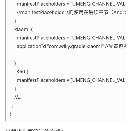
      manifestPlaceholders = [UMENG_CHANNEL_VALUE:
      //manifestPlaceholders的使用在后续章节（And
    }

    xiaomi {

      manifestPlaceholders = [UMENG_CHANNEL_VALUE:
      applicationId "com.wiky.gradle.xiaomi" //配置包名

    }

    _360 {

      manifestPlaceholders = [UMENG_CHANNEL_VALUE:
    }

    //...

  } 

}