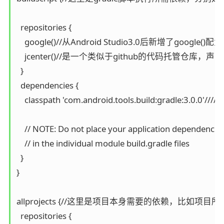
  repositories {

    google()//从Android Studio3.0后新增了goog
    jcenter()//是一个类似于github的代码托管仓库，声
  }

  dependencies {

    classpath 'com.android.tools.build:gradl
    // NOTE: Do not place your application dependencies
    // in the individual module build.gradle files

  }

}

allprojects {//这里是项目本身需要的依赖，比如项目所需
  repositories {
