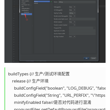
buildTypes {// 生产/测试环境配置

    release {// 生产环境

      buildConfigField("boolean", "LOG_DEBUG", "fal
      buildConfigField("String", "URL_PERFIX", "\"http
      minifyEnabled false//是否对代码进行混淆

      proguardFiles getDefaultProguardFile('progua