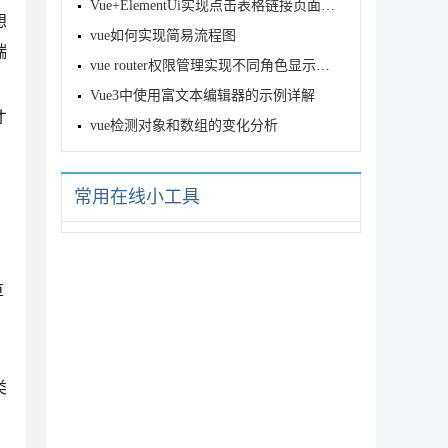
Vue+ElementUi实现点击表格链接页面跳转和路由效果
想
vue如何实现简易流程图
端
vue router权限管理实现不同角色显示不同路由
Vue3中使用富文本编辑器的示例详解
才
vue检测对象和数组的变化分析
常用在线小工具
算
，
类