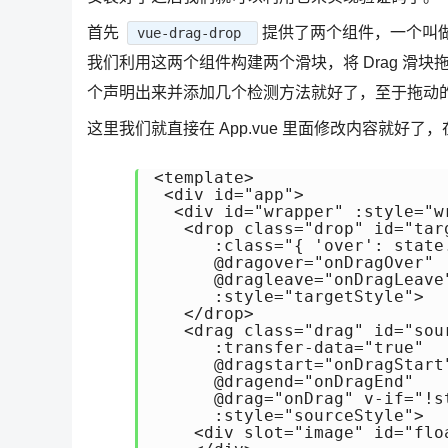
首先
提供了两个组件，一个叫做 
vue-drag-drop
我们利用这两个组件构建两个滑块，将 Drag 滑块
个声明出来并添加几个检测方法就好了，至于拖动
这里我们就直接在 App.vue 里面修改内容就好了，在
<template>

 <div id="app">

  <div id="wrapper" :style="wr
   <drop class="drop" id="targ
      :class="{ 'over': state.
      @dragover="onDragOver"

      @dragleave="onDragLeave"
      :style="targetStyle">

   </drop>

   <drag class="drag" id="sour
      :transfer-data="true"

      @dragstart="onDragStart"
      @dragend="onDragEnd"

      @drag="onDrag" v-if="!st
      :style="sourceStyle">

    <div slot="image" id="flo