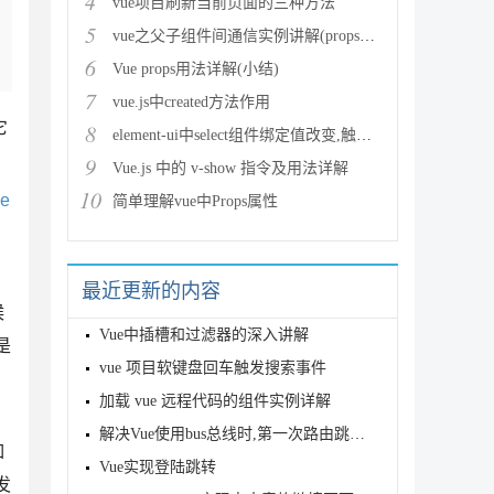
4
vue项目刷新当前页面的三种方法
5
vue之父子组件间通信实例讲解(props、$ref、$em
6
Vue props用法详解(小结)
7
vue.js中created方法作用
它
8
element-ui中select组件绑定值改变,触发cha
9
Vue.js 中的 v-show 指令及用法详解
10
Ge
简单理解vue中Props属性
最近更新的内容
候
Vue中插槽和过滤器的深入讲解
是
vue 项目软键盘回车触发搜索事件
加载 vue 远程代码的组件实例详解
解决Vue使用bus总线时,第一次路由跳转时数据没成功传递问题
如
Vue实现登陆跳转
发