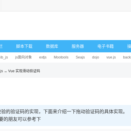
栏
脚本下载
数据库
服务器
电子书籍
lib_js
js面向对象
extjs
Mootools
Seajs
dojo
vue.js
back
js
→ Vue 实现滑动验证码
校验的验证码的实现，下面来介绍一下拖动验证码的具体实现。
需要的朋友可以参考下