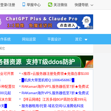
登录/注册
举报中心
关注微信
快捷导航
性选择
广告 商业广告，理
操作系统
网站运营
平面设计
其它
其它
广告 商业广告，理
，企业可开票
<推荐>云服务器注册免费领★充值白拿$100
器
█机房大带宽机柜Q:1006456867█
多种配置仅
RAKsmart海外VPS,服务器低至7折★免费试
00元起
用★
RAKsmart海外VPS,服务器低至7折★免费试
解决方案
用★
【祥云网络】江苏多线BGP高防仅需399元
/天█
服务器租用/托管-域名空间/认准腾佑科技