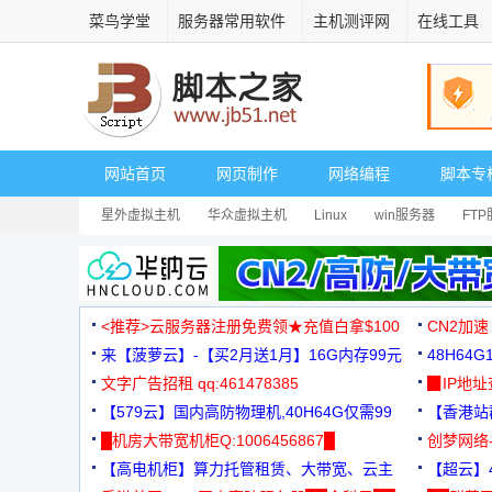
菜鸟学堂
服务器常用软件
主机测评网
在线工具
网站首页
网页制作
网络编程
脚本专
星外虚拟主机
华众虚拟主机
Linux
win服务器
FT
<推荐>云服务器注册免费领★充值白拿$100
CN2加速
来【菠萝云】-【买2月送1月】16G内存99元
48H64
文字广告招租 qq:461478385
3000+
▉IP地
【579云】国内高防物理机,40H64G仅需99
【香港站群
元
█机房大带宽机柜Q:1006456867█
创梦网络
【高电机柜】算力托管租赁、大带宽、云主
88元/月
【超云】4