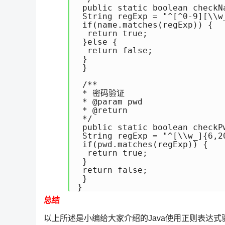
 public static boolean checkNa
 String regExp = "^[^0-9][\\w_
 if(name.matches(regExp)) {

  return true;

 }else {

  return false;

 }

 }

 /**

 * 密码验证

 * @param pwd

 * @return

 */

 public static boolean checkPw
 String regExp = "^[\\w_]{6,20
 if(pwd.matches(regExp)) {

  return true;

 }

 return false;

 }

}
总结
以上所述是小编给大家介绍的Java使用正则表达