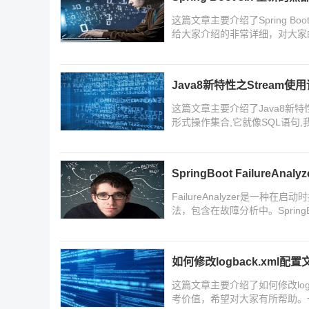
这篇文章主要介绍了Spring Boot 
给大家介绍的非常详细，对大家
考下
Java8新特性之Stream使
这篇文章主要介绍了Java8新特
形式操作集合,它就像SQL语句
作,并将执行结果交给你,无需我
SpringBoot FailureAn
FailureAnalyzer是一种在启动
法，包含在故障分析中。SpringBoot为
证等提供了这样的分析器，实际
如何修改logback.xml配置
这篇文章主要介绍了如何修改logb
考价值，希望对大家有所帮助。