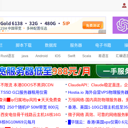
广告 商业广告，理
栏
脚本下载
数据库
服务器
电子书籍
Rust语言
java
Android
IOS
Swift
Scala
易语言
汇编语
 不限流 本港DDOS不黑洞CDN
ClaudeAPI：Claude稳定直连
G1TSSD G口服务器租用仅需
Hostia.io 海外自营VPS物理服务
可免费测试
址查询▉ip归属地ip风险★天天免费查
万恒网络-国内高防物理服务器，
】250个随机IP 50M带宽 800元
99元/月起
香港、美国1-10G口宿主机低至35
-西安电信骨干线路云主机16核16G
微子网络 高效、可靠的网络服务
核8G10M69元每月
█华瑞云：香港/美国vps仅需0.6元