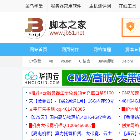
菜鸟学堂
服务器常用软件
主机测评网
在线工具
网站首页
网页制作
网络编程
脚本专
C#教程
vb
vb.net
C 语言
Java编程
Delphi
<推荐>云服务器注册免费领★充值白拿$100
CN2加速
来【菠萝云】-【买2月送1月】16G内存99元
48H64
文字广告招租 qq:461478385
3000+
▉IP地
【579云】国内高防物理机,40H64G仅需99
【香港站群
元
█机房大带宽机柜Q:1006456867█
创梦网络
【高电机柜】算力托管租赁、大带宽、云主
88元/月
【超云】4