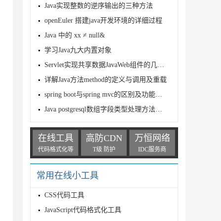
Java实现整数的逆序输出的三种方法
openEuler 搭建java开发环境的详细过程
Java 中的 xx ≠ null&
学习Java九大内置对象
Servlet实现共享数据JavaWeb组件的几种方法
详解Java方法method的定义与调用及重载
spring boot与spring mvc的区别及功能介绍
Java postgresql数组字段类型处理方法详解
在线工具
高防CDN
万恒网络
代码格式化等
T级 防护
IDC服务商
常用在线小工具
CSS代码工具
JavaScript代码格式化工具