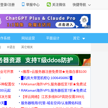
登录/注册
举报中心
关注微信
快捷导航
性选择
广告 商业广告，理
操作系统
网站运营
平面设计
其它
言
R语言
其它相关
广告 商业广告，理
，企业可开票
<推荐>云服务器注册免费领★充值白拿$100
器
█机房大带宽机柜Q:1006456867█
多种配置仅
RAKsmart海外VPS,服务器低至7折★免费试
00元起
用★
RAKsmart海外VPS,服务器低至7折★免费试
解决方案
用★
【祥云网络】江苏多线BGP高防仅需399元
/天█
服务器租用/托管-域名空间/认准腾佑科技