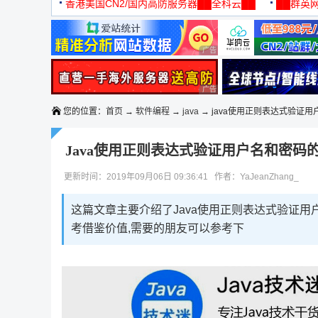
机
香港美国CN2/国内高防服务器██全科云██
██群英网
◆◆◆
广告 商业广告，理性选择
广告 商业广告，理性选择
您的位置：
首页
→
软件编程
→
java
→ java使用正则表达式验证
Java使用正则表达式验证用户名和密码
更新时间：2019年09月06日 09:36:41 作者：YaJeanZhang_
这篇文章主要介绍了Java使用正则表达式验证
考借鉴价值,需要的朋友可以参考下