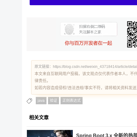
原文链接：https://blog.csdn.net/weixin_43718414/article/deta
本文来自互联网用户投稿，该文观点仅代表作者本人，不
律责任。
如若内容造成侵权/违法违规/事实不符，请将相关资料发送至 re
java
验证
正则表达式
相关文章
Spring Boot 3.x 全新的热