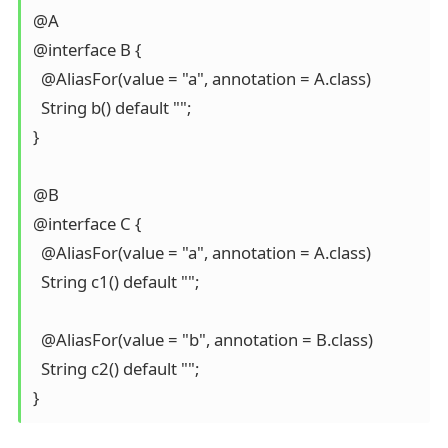
@A

@interface B {

  @AliasFor(value = "a", annotation = A.class)

  String b() default "";

}

@B

@interface C {

  @AliasFor(value = "a", annotation = A.class)

  String c1() default "";

  @AliasFor(value = "b", annotation = B.class)

  String c2() default "";

}