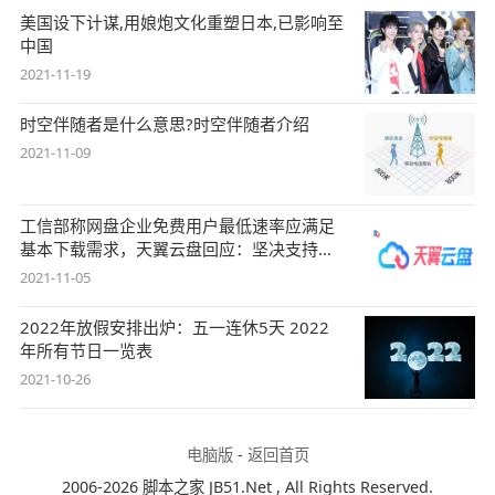
美国设下计谋,用娘炮文化重塑日本,已影响至
中国
2021-11-19
时空伴随者是什么意思?时空伴随者介绍
2021-11-09
工信部称网盘企业免费用户最低速率应满足
基本下载需求，天翼云盘回应：坚决支持，
始终
2021-11-05
2022年放假安排出炉：五一连休5天 2022
年所有节日一览表
2021-10-26
电脑版
-
返回首页
2006-2026 脚本之家 JB51.Net , All Rights Reserved.