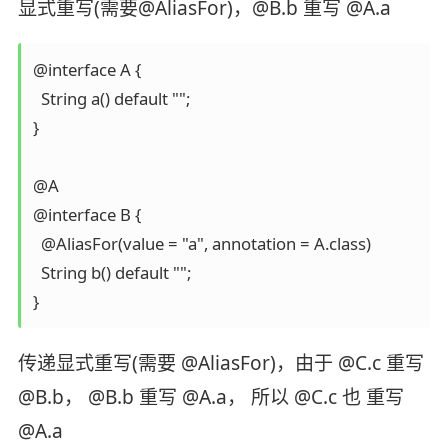
显式重写(需要@AliasFor)，@B.b 重写 @A.a
@interface A {

  String a() default "";

}

@A

@interface B {

  @AliasFor(value = "a", annotation = A.class)

  String b() default "";

}
传递显式重写(需要 @AliasFor)，由于 @C.c 重写
@B.b， @B.b 重写 @A.a， 所以 @C.c 也 重写
@A.a