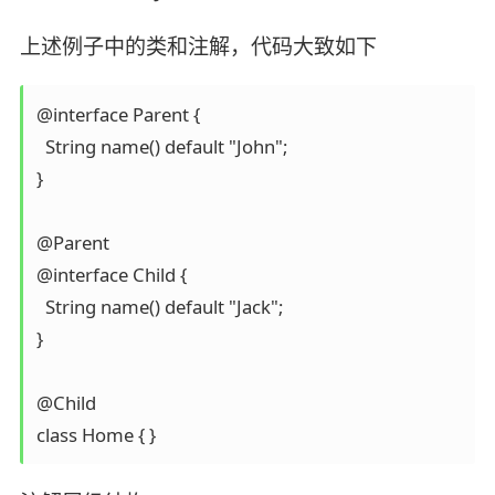
上述例子中的类和注解，代码大致如下
@interface Parent {

  String name() default "John";

}

@Parent

@interface Child {

  String name() default "Jack";

}

@Child

class Home { }