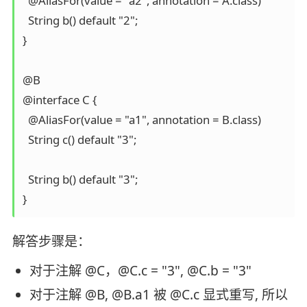
  @AliasFor(value = "a2", annotation = A.class)

  String b() default "2";

}

@B

@interface C {

  @AliasFor(value = "a1", annotation = B.class)  

  String c() default "3";

  String b() default "3";

}
解答步骤是：
对于注解 @C，@C.c = "3", @C.b = "3"
对于注解 @B, @B.a1 被 @C.c 显式重写, 所以