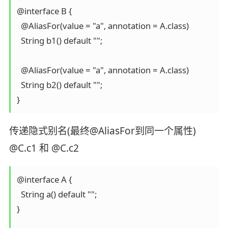
@interface B {

  @AliasFor(value = "a", annotation = A.class)

  String b1() default "";

  @AliasFor(value = "a", annotation = A.class)

  String b2() default "";

}
传递隐式别名(最终@AliasFor到同一个属性)
@C.c1 和 @C.c2
@interface A {

  String a() default "";

}
