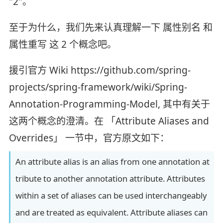
"2"。
至于为什么，我们先来认真理解一下 属性别名 和
属性重写 这 2 个概念吧。
援引官方 Wiki https://github.com/spring-
projects/spring-framework/wiki/Spring-
Annotation-Programming-Model, 其中有关于
这两个概念的澄清。在 「Attribute Aliases and
Overrides」 一节中，官方原文如下：
An attribute alias is an alias from one annotation at
tribute to another annotation attribute. Attributes
within a set of aliases can be used interchangeably
and are treated as equivalent. Attribute aliases can