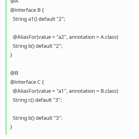
@A

@interface B {

  String a1() default "2";

  @AliasFor(value = "a2", annotation = A.class)

  String b() default "2";

}

@B

@interface C {

  @AliasFor(value = "a1", annotation = B.class)  

  String c() default "3";

  String b() default "3";

}