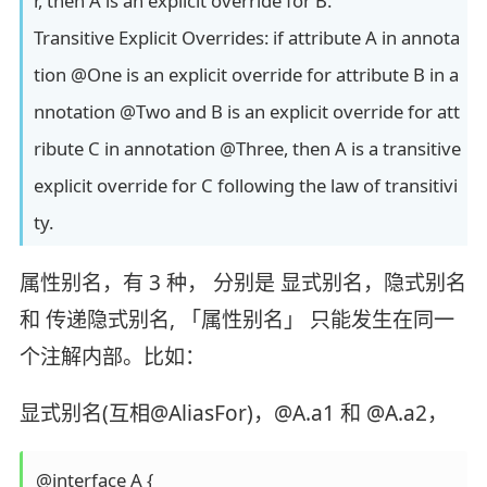
r, then A is an explicit override for B.
Transitive Explicit Overrides: if attribute A in annota
tion @One is an explicit override for attribute B in a
nnotation @Two and B is an explicit override for att
ribute C in annotation @Three, then A is a transitive
explicit override for C following the law of transitivi
ty.
属性别名，有 3 种， 分别是 显式别名，隐式别名
和 传递隐式别名, 「属性别名」 只能发生在同一
个注解内部。比如：
显式别名(互相@AliasFor)，@A.a1 和 @A.a2，
@interface A {
