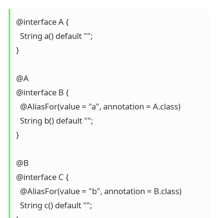
@interface A {

  String a() default "";

}

@A

@interface B {

  @AliasFor(value = "a", annotation = A.class)

  String b() default "";

}

@B

@interface C {

  @AliasFor(value = "b", annotation = B.class)

  String c() default "";
