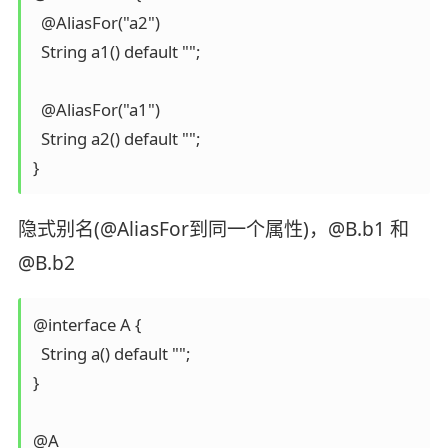
  @AliasFor("a2")

  String a1() default "";

  @AliasFor("a1")

  String a2() default "";

}
隐式别名(@AliasFor到同一个属性)，@B.b1 和
@B.b2
@interface A {

  String a() default "";

}

@A
