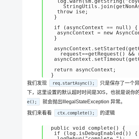
   log.warn(sm.getString("coyo
     StringUtils.join(getNonA
   throw ise;

  }

  if (asyncContext == null) {

   asyncContext = new AsyncCon
  }

  asyncContext.setStarted(get
    request==getRequest() && 
  asyncContext.setTimeout(get
  return asyncContext;

 }
我们发现
只是保存了一个
req.startAsync();
下，这里设置的默认超时时间是30S，也就是说你
就会抛出IllegalStateException 异常。
e();
我们来看看
的逻辑
ctx.complete();
 public void complete() {

  if (log.isDebugEnabled()) {

   logDebug("complete ");
