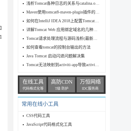
浅析Tomcat各种日志的关系与catalina.out文件的分割问题
Maven使用tomcat8-maven-plugin插件的详细教程
如何在IntelliJ IDEA 2018上配置Tomcat并运行第一个Ja
加
详解Tomcat Web 应用绑定域名的几种方式
也
Tomcat请求处理流程与源码浅析(最新推荐)
如何查看tomcat的控制台输出的方法
Java Tomcat 启动闪退问题解决集
Tomcat无法映射到activiti-app导致activiti无法启动页
在线工具
高防CDN
万恒网络
代码格式化等
T级 防护
IDC服务商
常用在线小工具
CSS代码工具
JavaScript代码格式化工具