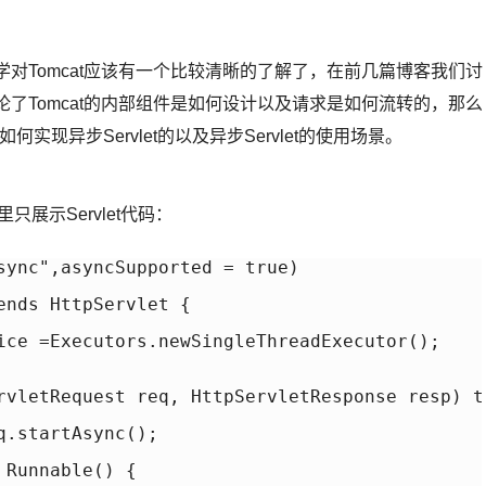
学对Tomcat应该有一个比较清晰的了解了，在前几篇博客我们讨
的，讨论了Tomcat的内部组件是如何设计以及请求是如何流转的，那么
是如何实现异步Servlet的以及异步Servlet的使用场景。
这里只展示Servlet代码：
sync",asyncSupported = true)

nds HttpServlet {

ice =Executors.newSingleThreadExecutor();

rvletRequest req, HttpServletResponse resp) t
.startAsync();

Runnable() {
