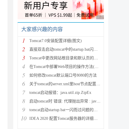
广告 商业广告，理性
大家感兴趣的内容
1
Tomcat7.0安装配置详细(图文)
2
直接双击启动tomcat中的startup.bat闪退原因及
3
Tomcat中更改网站根目录和默认页的配置方法
4
在Tomcat中部署Web项目的操作方法(必看篇)
5
如何修改tomcat默认端口号8080的方法
6
关于tomcat的server.xml里host节点配置的一
7
tomcat启动报错：java.util.zip.ZipEx
8
启动tomcat时 错误: 代理抛出异常 : java.rm
hrows ServletException, IOException {

9
tomcat启动startup.bat一闪而过问题的解决方法
10
IDEA 2020 配置Tomcat服务器的详细步骤