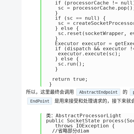
   if (processorCache != null)
    sc = processorCache.pop();
   }

   if (sc == null) {

    sc = createSocketProcesso
   } else {

    sc.reset(socketWrapper, ev
   }

   Executor executor = getExec
   if (dispatch && executor !=
    executor.execute(sc);

   } else {

    sc.run();

   }

  return true;

 }
所以，这里最终会调用
的
AbstractEndpoint
是用来接受和处理请求的，接下来就
EndPoint
类：AbstractProcessorLight

public SocketState process(So
   throws IOException {

  //省略部分diam
