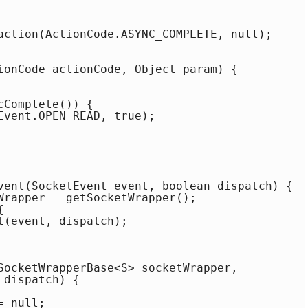
action(ActionCode.ASYNC_COMPLETE, null);

ionCode actionCode, Object param) {

Complete()) {

Event.OPEN_READ, true);

vent(SocketEvent event, boolean dispatch) {

Wrapper = getSocketWrapper();



(event, dispatch);

SocketWrapperBase<S> socketWrapper,

dispatch) {

 null;
