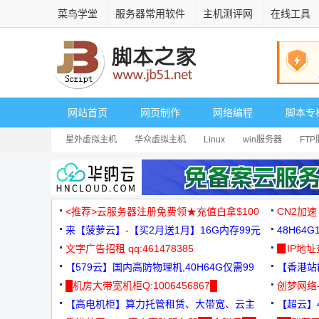
菜鸟学堂
服务器常用软件
主机测评网
在线工具
网站首页
网页制作
网络编程
脚本专
星外虚拟主机
华众虚拟主机
Linux
win服务器
FT
<推荐>云服务器注册免费领★充值白拿$100
CN2加速
来【菠萝云】-【买2月送1月】16G内存99元
48H64
文字广告招租 qq:461478385
3000+
▉IP地
【579云】国内高防物理机,40H64G仅需99
【香港站群
元
█机房大带宽机柜Q:1006456867█
创梦网络
【高电机柜】算力托管租赁、大带宽、云主
88元/月
【超云】4