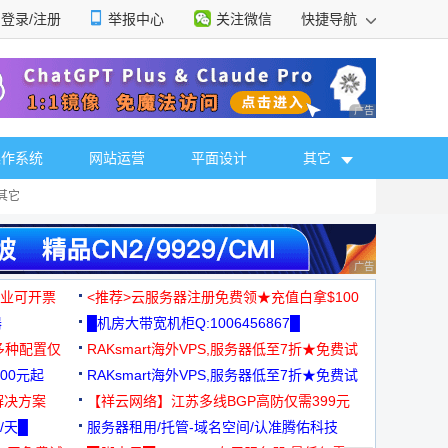
登录/注册
举报中心
关注微信
快捷导航
性选择
广告 商业广告，理
操作系统
网站运营
平面设计
其它
其它
广告 商业广告，理
，企业可开票
<推荐>云服务器注册免费领★充值白拿$100
器
█机房大带宽机柜Q:1006456867█
多种配置仅
RAKsmart海外VPS,服务器低至7折★免费试
00元起
用★
RAKsmart海外VPS,服务器低至7折★免费试
解决方案
用★
【祥云网络】江苏多线BGP高防仅需399元
/天█
服务器租用/托管-域名空间/认准腾佑科技