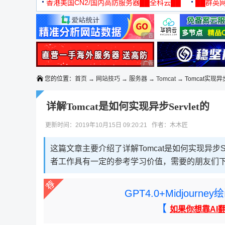
机
香港美国CN2/国内高防服务器██全科云██
██群英网
◆◆◆
广告 商业广告，理性选择
广告 商业广告，理性选择
您的位置：
首页
→
网站技巧
→
服务器
→
Tomcat
→ Tomcat实现异步
详解Tomcat是如何实现异步Servlet的
更新时间：2019年10月15日 09:20:21 作者：木木匠
这篇文章主要介绍了详解Tomcat是如何实现异步
者工作具有一定的参考学习价值，需要的朋友们
GPT4.0+Midjou
【
如果你想靠AI