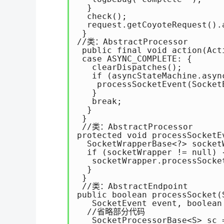
  }

  check();

  request.getCoyoteRequest().
 }

//类：AbstractProcessor 

 public final void action(Act
 case ASYNC_COMPLETE: {

   clearDispatches();

   if (asyncStateMachine.async
    processSocketEvent(Socket
   }

   break;

  } 

 }

 //类：AbstractProcessor 

protected void processSocketE
  SocketWrapperBase<?> socket
  if (socketWrapper != null) {
   socketWrapper.processSocket
  }

 }

 //类：AbstractEndpoint

public boolean processSocket(
   SocketEvent event, boolean 
  //省略部分代码

   SocketProcessorBase<S> sc =