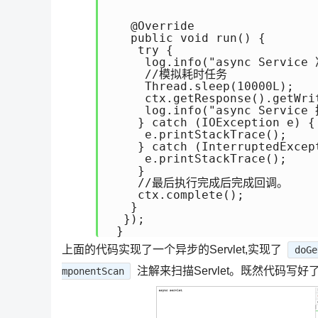
   @Override

   public void run() {

    try {

     log.info("async Servic
     //模拟耗时任务

     Thread.sleep(10000L);

     ctx.getResponse().getWri
     log.info("async Service
    } catch (IOException e) {

     e.printStackTrace();

    } catch (InterruptedExcept
     e.printStackTrace();

    }

    //最后执行完成后完成回调。

    ctx.complete();

   }

  });

上面的代码实现了一个异步的Servlet,实现了
doGe
注解来扫描Servlet。既然代码写
mponentScan