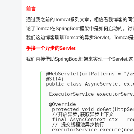
前言
通过我之前的Tomcat系列文章，相信看我博客的同
论了Tomcat在SpringBoot框架中是如何启动
我们这边博客聊聊Tomcat的异步Servlet，Tomcat
手撸一个异步的Servlet
我们直接借助SpringBoot框架来实现一个Servlet,
@WebServlet(urlPatterns = "/a
@Slf4j

public class AsyncServlet exte
 ExecutorService executorServ
 @Override

  protected void doGet(HttpSe
  //开启异步,获取异步上下文

  final AsyncContext ctx = req
  // 提交线程池异步执行

  executorService.execute(new 