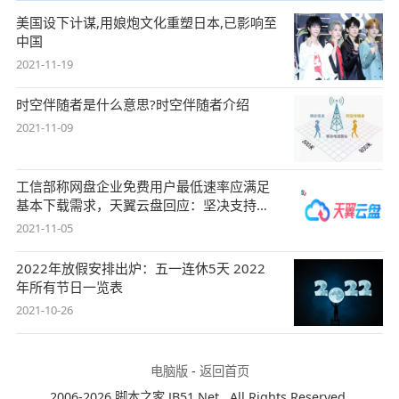
美国设下计谋,用娘炮文化重塑日本,已影响至
中国
2021-11-19
时空伴随者是什么意思?时空伴随者介绍
2021-11-09
工信部称网盘企业免费用户最低速率应满足
基本下载需求，天翼云盘回应：坚决支持，
始终
2021-11-05
2022年放假安排出炉：五一连休5天 2022
年所有节日一览表
2021-10-26
电脑版
-
返回首页
2006-2026 脚本之家 JB51.Net , All Rights Reserved.