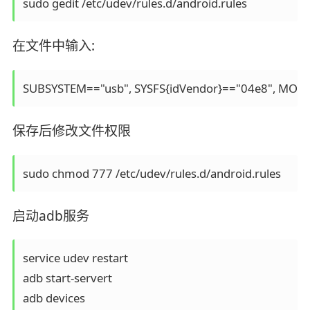
sudo gedit /etc/udev/rules.d/android.rules
在文件中输入:
SUBSYSTEM=="usb", SYSFS{idVendor}=="04e8", MOD
保存后修改文件权限
sudo chmod 777 /etc/udev/rules.d/android.rules
启动adb服务
service udev restart

adb start-servert

adb devices