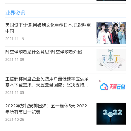
业界资讯
美国设下计谋,用娘炮文化重塑日本,已影响至
中国
2021-11-19
时空伴随者是什么意思?时空伴随者介绍
2021-11-09
工信部称网盘企业免费用户最低速率应满足
基本下载需求，天翼云盘回应：坚决支持，
始终
2021-11-05
2022年放假安排出炉：五一连休5天 2022
年所有节日一览表
2021-10-26