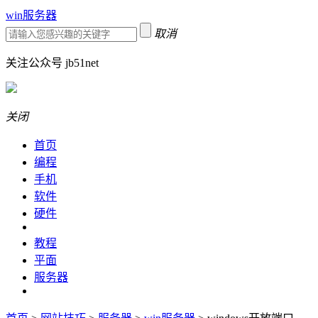
win服务器
取消
关注公众号 jb51net
关闭
首页
编程
手机
软件
硬件
教程
平面
服务器