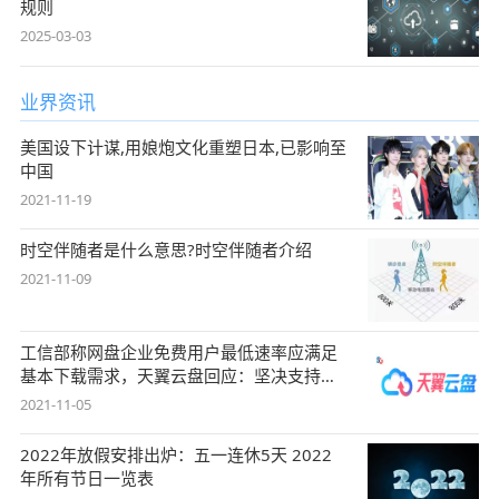
规则
2025-03-03
业界资讯
美国设下计谋,用娘炮文化重塑日本,已影响至
中国
2021-11-19
时空伴随者是什么意思?时空伴随者介绍
2021-11-09
工信部称网盘企业免费用户最低速率应满足
基本下载需求，天翼云盘回应：坚决支持，
始终
2021-11-05
2022年放假安排出炉：五一连休5天 2022
年所有节日一览表