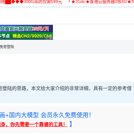
络██◆◆◆300G高防仅需599元
★31idc★香港云服务器2核4G★
用◆
理性选择
广告 商业广告，理性选择
S7 免密登陆
S7 免密登陆的思路，本文给大家介绍的非常详细，具有一定的参考借
rney绘画+国内大模型 会员永久免费使用！
】
翻身，你先需要一个靠谱的工具！