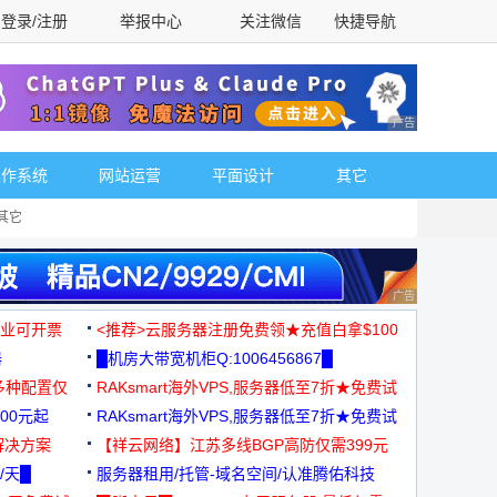
登录/注册
举报中心
关注微信
快捷导航
性选择
广告 商业广告，理
操作系统
网站运营
平面设计
其它
其它
广告 商业广告，理
，企业可开票
<推荐>云服务器注册免费领★充值白拿$100
器
█机房大带宽机柜Q:1006456867█
多种配置仅
RAKsmart海外VPS,服务器低至7折★免费试
00元起
用★
RAKsmart海外VPS,服务器低至7折★免费试
解决方案
用★
【祥云网络】江苏多线BGP高防仅需399元
/天█
服务器租用/托管-域名空间/认准腾佑科技