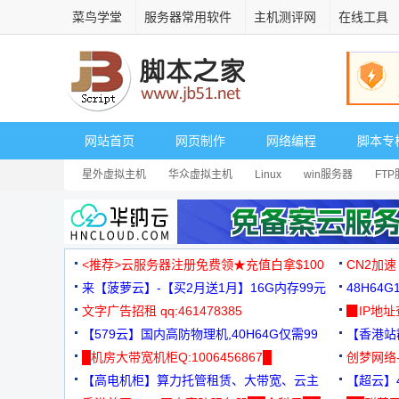
菜鸟学堂
服务器常用软件
主机测评网
在线工具
网站首页
网页制作
网络编程
脚本专
星外虚拟主机
华众虚拟主机
Linux
win服务器
FT
<推荐>云服务器注册免费领★充值白拿$100
CN2加速
来【菠萝云】-【买2月送1月】16G内存99元
48H64
文字广告招租 qq:461478385
3000+
▉IP地
【579云】国内高防物理机,40H64G仅需99
【香港站群
元
█机房大带宽机柜Q:1006456867█
创梦网络
【高电机柜】算力托管租赁、大带宽、云主
88元/月
【超云】4