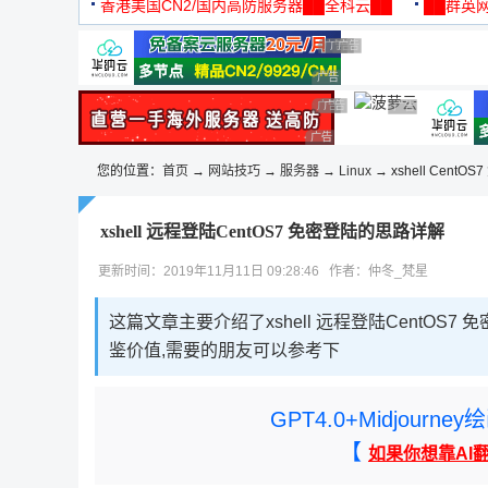
机
香港美国CN2/国内高防服务器██全科云██
██群英网
◆◆◆
广告 商业广告，理性选择
广告 商业广告，理性选择
广告 商业广告，理性选择
广告 商业广告，理性选择
广告 商业广告，理性选择
广告 商业广告，理性选择
广告 商业广告，理性选择
广告 商业广告，
广告 商业广告，理性选择
您的位置：
首页
→
网站技巧
→
服务器
→
Linux
→ xshell CentO
xshell 远程登陆CentOS7 免密登陆的思路详解
更新时间：2019年11月11日 09:28:46 作者：仲冬_梵星
这篇文章主要介绍了xshell 远程登陆CentO
鉴价值,需要的朋友可以参考下
GPT4.0+Midjou
【
如果你想靠AI