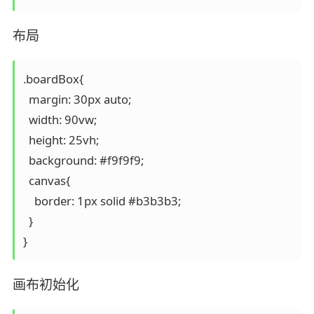
布局
.boardBox{

  margin: 30px auto;

  width: 90vw;

  height: 25vh;

  background: #f9f9f9;

  canvas{

    border: 1px solid #b3b3b3;

  }

画布初始化