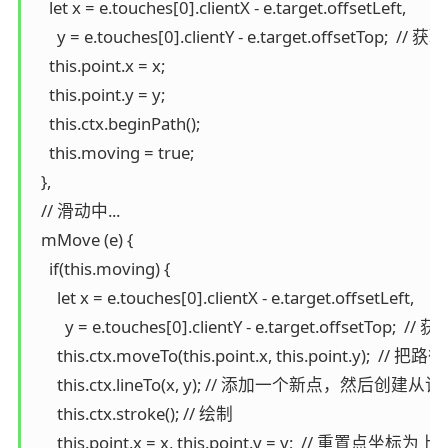
    let x = e.touches[0].clientX - e.target.offsetLeft,

      y = e.touches[0].clientY - e.target.offset
    this.point.x = x;

    this.point.y = y;

    this.ctx.beginPath();

    this.moving = true;

  },

  // 滑动中...

  mMove (e) {

    if(this.moving) {

      let x = e.touches[0].clientX - e.target.offsetLeft,

        y = e.touches[0].clientY - e.target.offse
      this.ctx.moveTo(this.point.x, this.poi
      this.ctx.lineTo(x, y); // 添加一个
      this.ctx.stroke(); // 绘制

      this.point.x = x, this.point.y = y;  // 重置点坐标