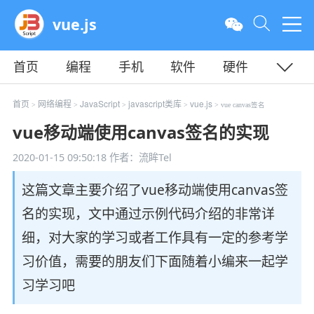
vue.js
首页
编程
手机
软件
硬件
教程
平面
服务器
首页
网络编程
JavaScript
javascript类库
vue.js
>
>
>
>
> vue canvas签名
vue移动端使用canvas签名的实现
2020-01-15 09:50:18
作者：流眸Tel
这篇文章主要介绍了vue移动端使用canvas签
名的实现，文中通过示例代码介绍的非常详
细，对大家的学习或者工作具有一定的参考学
习价值，需要的朋友们下面随着小编来一起学
习学习吧