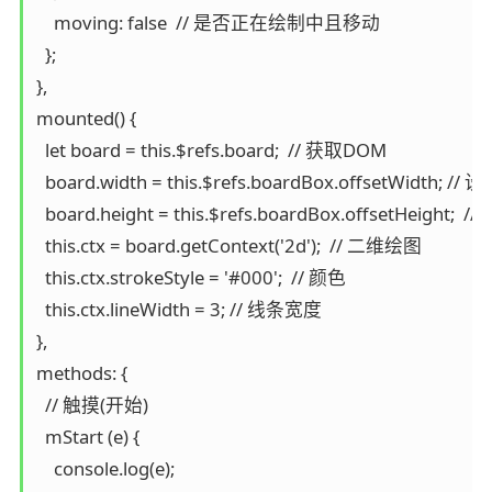
    moving: false  // 是否正在绘制中且移动

  };

},

mounted() {

  let board = this.$refs.board;  // 获取DOM

  board.width = this.$refs.boardBox.offsetWidth; /
  board.height = this.$refs.boardBox.offsetHeight; 
  this.ctx = board.getContext('2d');  // 二维绘图

  this.ctx.strokeStyle = '#000';  // 颜色

  this.ctx.lineWidth = 3; // 线条宽度

},

methods: {

  // 触摸(开始)

  mStart (e) {

    console.log(e);
