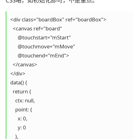
CSS略，如初始化即可，不是重点。
<div class="boardBox" ref="boardBox">

  <canvas ref="board"

      @touchstart="mStart"

      @touchmove="mMove"

      @touchend="mEnd">

  </canvas>

</div>

data() {

  return {

    ctx: null,

    point: {

      x: 0,

      y: 0

    },
