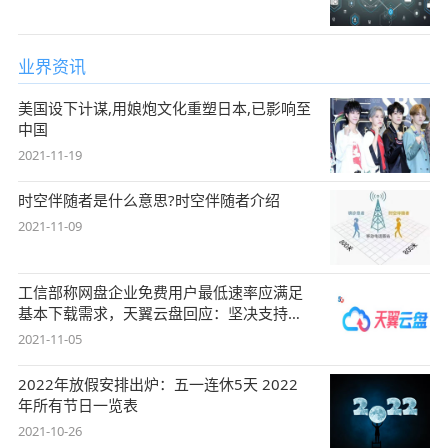
业界资讯
美国设下计谋,用娘炮文化重塑日本,已影响至
中国
2021-11-19
时空伴随者是什么意思?时空伴随者介绍
2021-11-09
工信部称网盘企业免费用户最低速率应满足
基本下载需求，天翼云盘回应：坚决支持，
始终
2021-11-05
2022年放假安排出炉：五一连休5天 2022
年所有节日一览表
2021-10-26