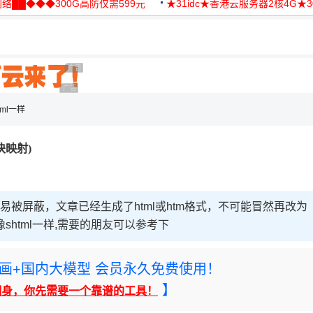
络██◆◆◆300G高防仅需599元
★31idc★香港云服务器2核4G★
用◆
广告 商业广告，理性选择
广告 商业广告，理性选择
tml一样
模块映射)
易被屏蔽，文章已经生成了html或htm格式，不可能冒然再改为
像shtml一样,需要的朋友可以参考下
rney绘画+国内大模型 会员永久免费使用！
】
翻身，你先需要一个靠谱的工具！