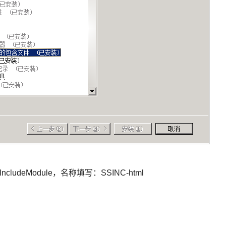
ncludeModule，名称填写：SSINC-html