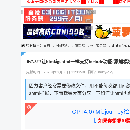
机
香港美国CN2/国内高防服务器██全科云██
██群英网
◆◆◆
广告 商业广告，理性选择
广告 商业广告，理性选择
广告 商业广告，理性选择
广告 商业广告，理性选择
广告 商业广告，理性选择
广告 商业广告，理性选择
广告 商业广告，理性选择
广告 商业广告，理性选择
您的位置：
首页
→
网站技巧
→
服务器
→
win服务器
→ 让html与sh
iis7.5中让html与shtml一样支持include功能(添加
更新时间：2020年03月01日 22:33:40 投稿：mdxy-dxy
因为客户经常需要修改文件，用不能每次都用js容
shtml扩展，下面就给大家分享一下如何让html也
GPT4.0+Midjou
【
如果你想靠AI