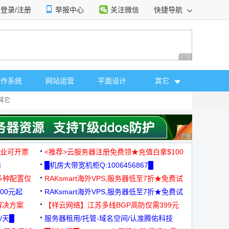
登录/注册
举报中心
关注微信
快捷导航
性选择
广告 商业广告，理
操作系统
网站运营
平面设计
其它
其它
广告 商业广告，理
，企业可开票
<推荐>云服务器注册免费领★充值白拿$100
器
█机房大带宽机柜Q:1006456867█
多种配置仅
RAKsmart海外VPS,服务器低至7折★免费试
00元起
用★
RAKsmart海外VPS,服务器低至7折★免费试
解决方案
用★
【祥云网络】江苏多线BGP高防仅需399元
/天█
服务器租用/托管-域名空间/认准腾佑科技