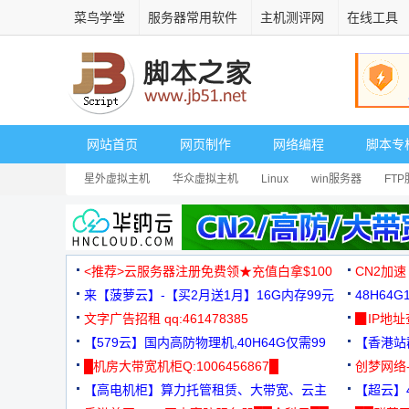
菜鸟学堂
服务器常用软件
主机测评网
在线工具
网站首页
网页制作
网络编程
脚本专
星外虚拟主机
华众虚拟主机
Linux
win服务器
FT
<推荐>云服务器注册免费领★充值白拿$100
CN2加速
来【菠萝云】-【买2月送1月】16G内存99元
48H64
文字广告招租 qq:461478385
3000+
▉IP地
【579云】国内高防物理机,40H64G仅需99
【香港站群
元
█机房大带宽机柜Q:1006456867█
创梦网络
【高电机柜】算力托管租赁、大带宽、云主
88元/月
【超云】4