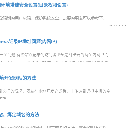
e应用环境塔建安全设置(目录权限设置)
p配置受限制的用户权限。保护系统安全。需要的朋友可以参考下。
2011-04-0
ddress记录IP地址问题(内网IP)
一个问题,有些站点记录的访问者IP全是阿里云的两个内网IP,而
erHostAddress读取IP地址的,之前从没遇到过这个问题,很是奇怪
2023-10-1
网环境开发网站的方法
到这样的情况，网站在本地开发完成后，上传达到虚拟主机的空
正确。
2008-12-1
加网站、绑定域名的方法
indows2008中添加网站、绑定域名的方法，需要的朋友可以