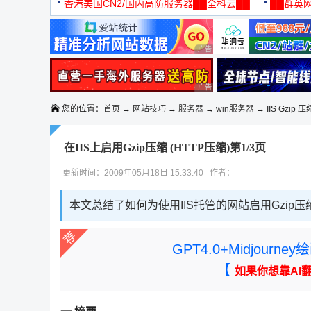
机
香港美国CN2/国内高防服务器██全科云██
██群英网
◆◆◆
广告 商业广告，理性选择
广告 商业广告，理性选择
您的位置：
首页
→
网站技巧
→
服务器
→
win服务器
→ IIS Gzip 压
在IIS上启用Gzip压缩 (HTTP压缩)第1/3页
更新时间：2009年05月18日 15:33:40 作者：
本文总结了如何为使用IIS托管的网站启用Gzip压
GPT4.0+Midjou
【
如果你想靠AI