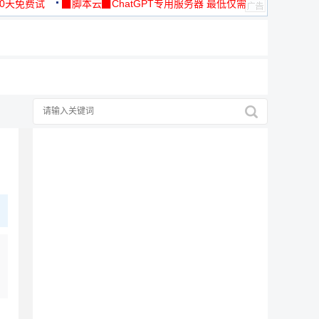
30天免费试
▉脚本云▉ChatGPT专用服务器 最低仅需
19元/月
择
广告，理性选择