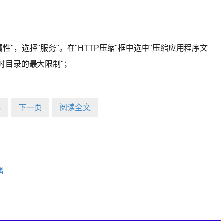
"->"属性"，选择"服务"。在"HTTP压缩"框中选中"压缩应用程序文
临时目录的最大限制"；
3
下一页
阅读全文
偶