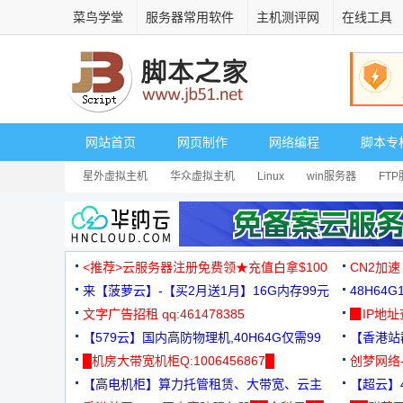
菜鸟学堂
服务器常用软件
主机测评网
在线工具
网站首页
网页制作
网络编程
脚本专
星外虚拟主机
华众虚拟主机
Linux
win服务器
FT
<推荐>云服务器注册免费领★充值白拿$100
CN2加速
来【菠萝云】-【买2月送1月】16G内存99元
48H64
文字广告招租 qq:461478385
3000+
▉IP地
【579云】国内高防物理机,40H64G仅需99
【香港站群
元
█机房大带宽机柜Q:1006456867█
创梦网络
【高电机柜】算力托管租赁、大带宽、云主
88元/月
【超云】4