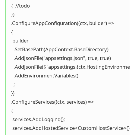
 {  //todo

 })

 .ConfigureAppConfiguration((ctx, builder) =>

 {

  builder

   .SetBasePath(AppContext.BaseDirectory)

   .AddJsonFile("appsettings.json", true, true)

   .AddJsonFile($"appsettings.{ctx.HostingEnvironment
   .AddEnvironmentVariables()

   ;

 })

 .ConfigureServices((ctx, services) =>

 {

  services.AddLogging();

  services.AddHostedService<CustomHostService>();
