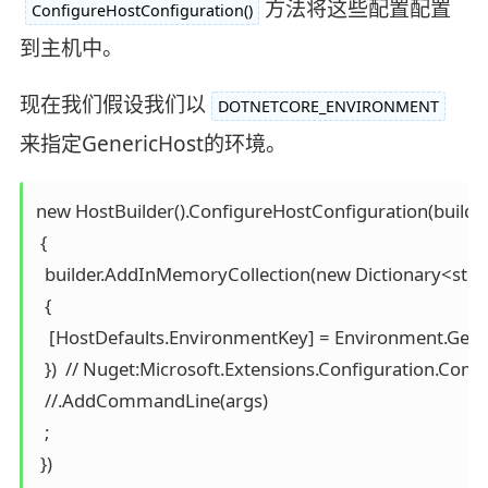
方法将这些配置配置
ConfigureHostConfiguration()
到主机中。
现在我们假设我们以
DOTNETCORE_ENVIRONMENT
来指定GenericHost的环境。
new HostBuilder().ConfigureHostConfiguration(builder
 {

  builder.AddInMemoryCollection(new Dictionary<string
  {

   [HostDefaults.EnvironmentKey] = Environment.G
  })  // Nuget:Microsoft.Extensions.Configuration.Com
  //.AddCommandLine(args) 

  ;

 }) 
