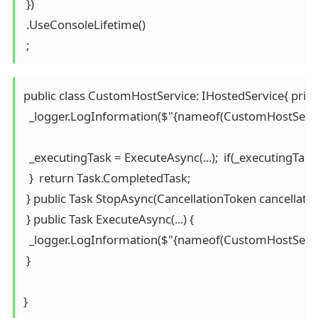
 })

 .UseConsoleLifetime()

 ;
public class CustomHostService: IHostedService{ private
  _logger.LogInformation($"{nameof(CustomHostService)
  _executingTask = ExecuteAsync(...);  if(_executingTas
  }  return Task.CompletedTask;

 } public Task StopAsync(CancellationToken cancellatio
 } public Task ExecuteAsync(...) {

  _logger.LogInformation($"{nameof(CustomHostService
 }
