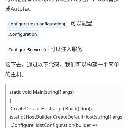
成Autofac
可以配置
ConfigureHostConfiguration()
IConfiguration
可以注入服务
ConfigureServices()
接下去，通过以下代码，我们可以构建一个简单
的主机。
static void Main(string[] args)

{

 CreateDefaultHost(args).Build().Run();

}static IHostBuilder CreateDefaultHost(string[] args) =
 .ConfigureHostConfiguration(builder =>
