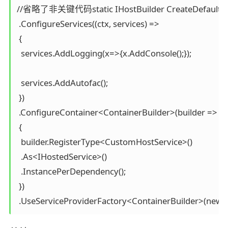
//省略了非关键代码static IHostBuilder CreateDefaultHost(s
 .ConfigureServices((ctx, services) =>

 {

  services.AddLogging(x=>{x.AddConsole();});

  services.AddAutofac();

 })

 .ConfigureContainer<ContainerBuilder>(builder => 

 {

  builder.RegisterType<CustomHostService>()

  .As<IHostedService>()

  .InstancePerDependency();

 })   

 .UseServiceProviderFactory<ContainerBuilder>(new A