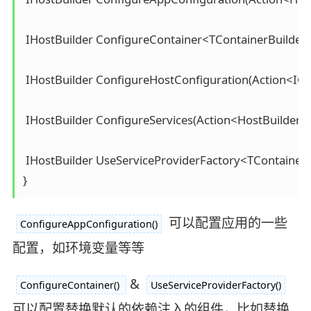
 IHostBuilder ConfigureContainer<TContainerBuilder>
 IHostBuilder ConfigureHostConfiguration(Action<ICon
 IHostBuilder ConfigureServices(Action<HostBuilderCon
 IHostBuilder UseServiceProviderFactory<TContainerBu
}
可以配置应用的一些
ConfigureAppConfiguration()
配置，如环境变量等等
&
ConfigureContainer()
UseServiceProviderFactory()
可以配置替换默认的依赖注入的组件，比如替换