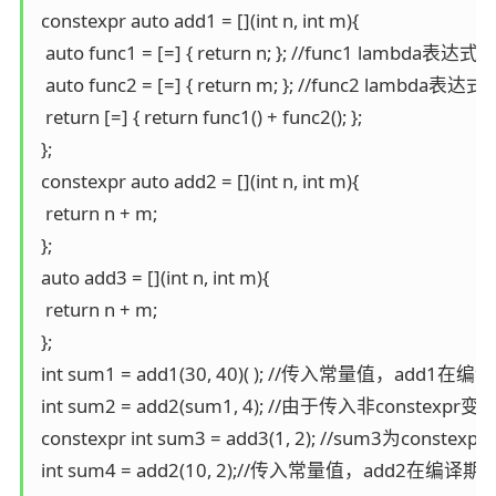
 constexpr auto add1 = [](int n, int m){

  auto func1 = [=] { return n; }; //func1 lambda表达式

  auto func2 = [=] { return m; }; //func2 lambda表达式

  return [=] { return func1() + func2(); };

 };

 constexpr auto add2 = [](int n, int m){

  return n + m;

 };

 auto add3 = [](int n, int m){

  return n + m;

 };

 int sum1 = add1(30, 40)( ); //传入常量值，add
 int sum2 = add2(sum1, 4); //由于传入非conste
 constexpr int sum3 = add3(1, 2); //sum3
 int sum4 = add2(10, 2);//传入常量值，add2在编