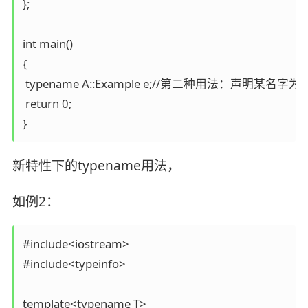
};

int main()

{

 typename A::Example e;//第二种用法：声明某名字
 return 0;

新特性下的typename用法，
如例2：
#include<iostream>

#include<typeinfo>

template<typename T>
