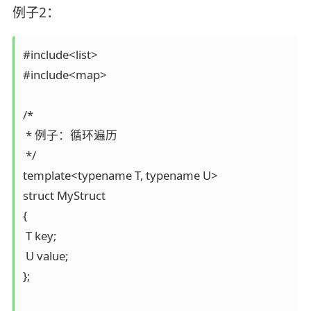
例子2：
#include<list>

#include<map>

/*

 * 例子：循环遍历

 */

template<typename T, typename U>

struct MyStruct

{

 T key;

 U value;

};
