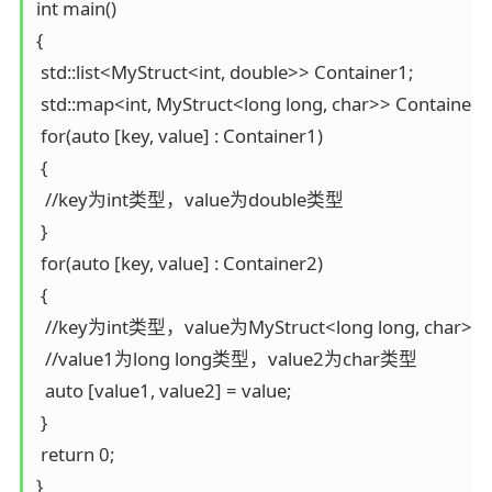
int main()

{

 std::list<MyStruct<int, double>> Container1;

 std::map<int, MyStruct<long long, char>> Container2;
 for(auto [key, value] : Container1)

 {

  //key为int类型，value为double类型

 }

 for(auto [key, value] : Container2)

 {

  //key为int类型，value为MyStruct<long long, char>类
  //value1为long long类型，value2为char类型

  auto [value1, value2] = value;

 }

 return 0;
