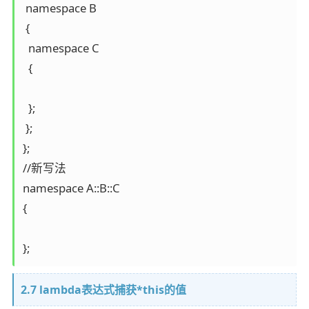
 namespace B

 {

  namespace C

  {

  };

 };

};

//新写法

namespace A::B::C

{

};
2.7 lambda表达式捕获*this的值