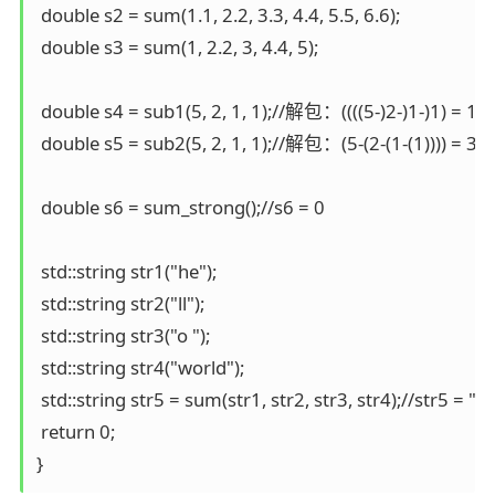
 double s2 = sum(1.1, 2.2, 3.3, 4.4, 5.5, 6.6);

 double s3 = sum(1, 2.2, 3, 4.4, 5);

 double s4 = sub1(5, 2, 1, 1);//解包：((((5-)2-)1-)1) = 1

 double s5 = sub2(5, 2, 1, 1);//解包：(5-(2-(1-(1)))) = 3

 double s6 = sum_strong();//s6 = 0

 std::string str1("he");

 std::string str2("ll");

 std::string str3("o ");

 std::string str4("world");

 std::string str5 = sum(str1, str2, str3, str4);//str5 = "he
 return 0;

}