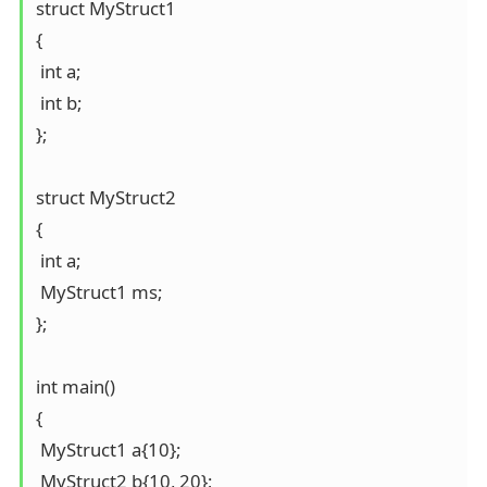
struct MyStruct1

{

 int a;

 int b;

};

struct MyStruct2

{

 int a;

 MyStruct1 ms;

};

int main()

{

 MyStruct1 a{10};

 MyStruct2 b{10, 20};
