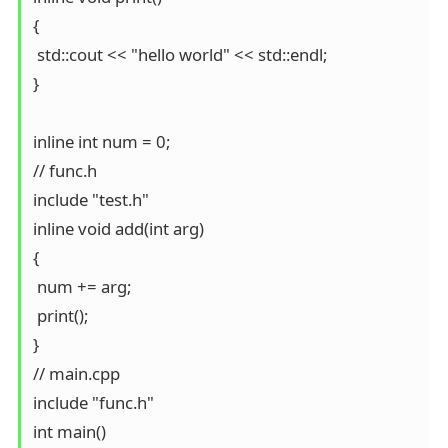
{

 std::cout << "hello world" << std::endl;

}

inline int num = 0;

// func.h

include "test.h"

inline void add(int arg)

{

 num += arg;

 print();

}

// main.cpp

include "func.h"

int main()
