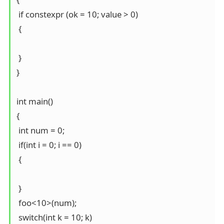
 if constexpr (ok = 10; value > 0)

 {

 }

}

int main()

{

 int num = 0;

 if(int i = 0; i == 0)

 {

 }

 foo<10>(num);

 switch(int k = 10; k)
