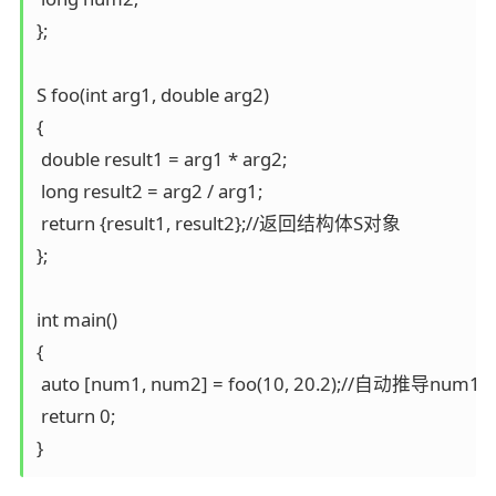
};

S foo(int arg1, double arg2)

{

 double result1 = arg1 * arg2;

 long result2 = arg2 / arg1;

 return {result1, result2};//返回结构体S对象

};

int main()

{

 auto [num1, num2] = foo(10, 20.2);//自动推导num
 return 0;

}