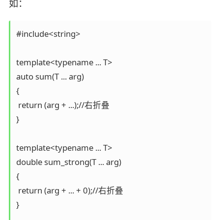
如：
#include<string>

template<typename ... T>

auto sum(T ... arg)

{

 return (arg + ...);//右折叠

}

template<typename ... T>

double sum_strong(T ... arg)

{

 return (arg + ... + 0);//右折叠

}
