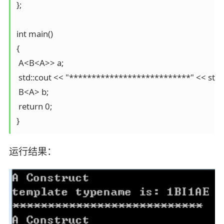
};

int main()

{

 A<B<A>> a;

 std::cout << "***************************" << std::e
 B<A> b;

 return 0;

运行结果：