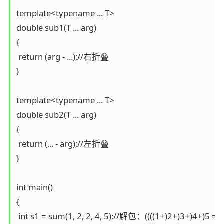
template<typename ... T>

double sub1(T ... arg)

{

 return (arg - ...);//右折叠

}

template<typename ... T>

double sub2(T ... arg)

{

 return (... - arg);//左折叠

}

int main()

{

 int s1 = sum(1, 2, 2, 4, 5);//解包：((((1+)2+)3+)4+)5 = 1