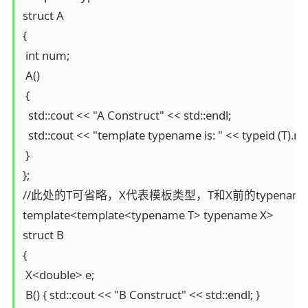
struct A

{

 int num;

 A()

 {

  std::cout << "A Construct" << std::endl;

  std::cout << "template typename is: " << typeid (T).nam
 }

};

//此处的T可省略，X代表模板类型，T和X前的typename可
template<template<typename T> typename X>

struct B

{

 X<double> e;

 B() { std::cout << "B Construct" << std::endl; }
