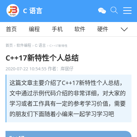
C 语言
首页
编程
手机
软件
硬件
教程
平面
服务器
首页
软件编程
C 语言
>
>
> C++17新特性
C++17新特性个人总结
2020-07-22 10:54:55
作者：岸居仔
这篇文章主要介绍了C++17新特性个人总结，
文中通过示例代码介绍的非常详细，对大家的
学习或者工作具有一定的参考学习价值，需要
的朋友们下面随着小编来一起学习学习吧