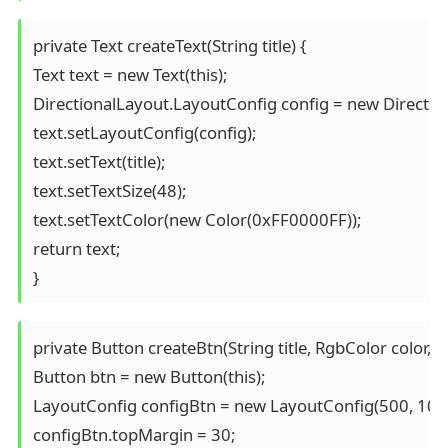
private Text createText(String title) {

Text text = new Text(this);

DirectionalLayout.LayoutConfig config = new Direct
text.setLayoutConfig(config);

text.setText(title);

text.setTextSize(48);

text.setTextColor(new Color(0xFF0000FF));

return text;

private Button createBtn(String title, RgbColor color, int 
Button btn = new Button(this);

LayoutConfig configBtn = new LayoutConfig(500, 100);
configBtn.topMargin = 30;
