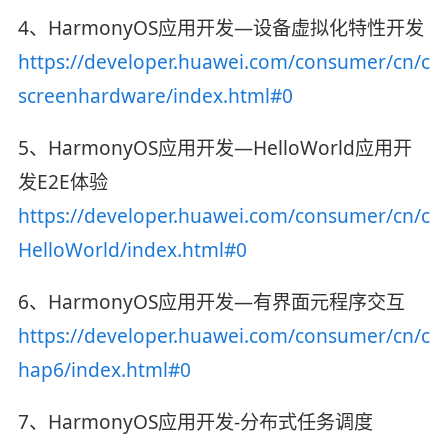
4、HarmonyOS应用开发—设备虚拟化特性开发
https://developer.huawei.com/consumer/cn/c
screenhardware/index.html#0
5、HarmonyOS应用开发—HelloWorld应用开
发E2E体验
https://developer.huawei.com/consumer/cn/c
HelloWorld/index.html#0
6、HarmonyOS应用开发—有界面元程序交互
https://developer.huawei.com/consumer/cn/c
hap6/index.html#0
7、HarmonyOS应用开发-分布式任务调度