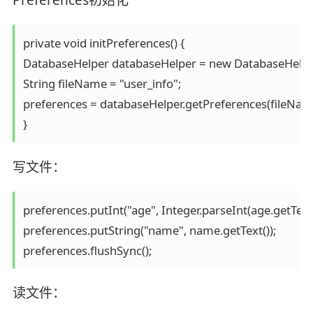
Preferences初始化
private void initPreferences() {

DatabaseHelper databaseHelper = new DatabaseHelper(
String fileName = "user_info";

preferences = databaseHelper.getPreferences(fileName
写文件：
preferences.putInt("age", Integer.parseInt(age.getText()
preferences.putString("name", name.getText());

读文件：