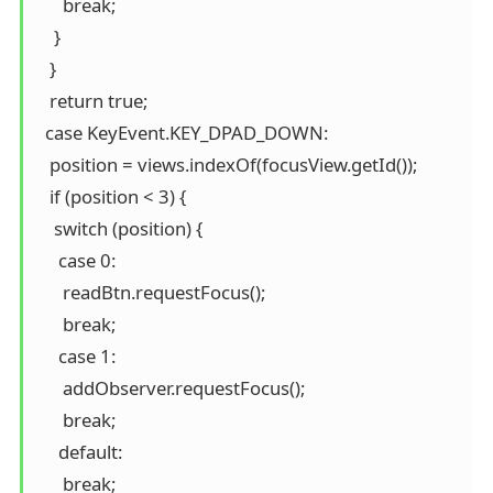
      break;

    }

   }

   return true;

  case KeyEvent.KEY_DPAD_DOWN:

   position = views.indexOf(focusView.getId());

   if (position < 3) {

    switch (position) {

     case 0:

      readBtn.requestFocus();

      break;

     case 1:

      addObserver.requestFocus();

      break;

     default:

      break;
