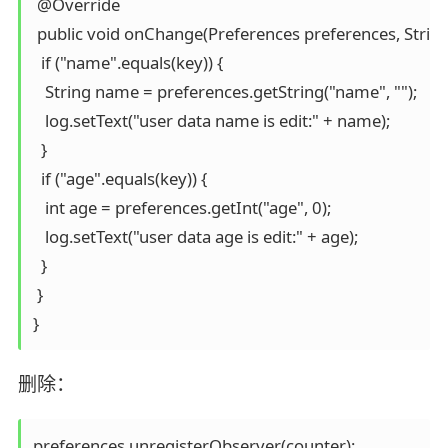
 @Override

 public void onChange(Preferences preferences, String 
  if ("name".equals(key)) {

   String name = preferences.getString("name", "");

   log.setText("user data name is edit:" + name);

  }

  if ("age".equals(key)) {

   int age = preferences.getInt("age", 0);

   log.setText("user data age is edit:" + age);

  }

 }

删除：