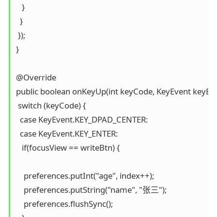
   }

  }

 });

}

@Override

public boolean onKeyUp(int keyCode, KeyEvent keyEven
 switch (keyCode) {

  case KeyEvent.KEY_DPAD_CENTER:

  case KeyEvent.KEY_ENTER:

   if(focusView == writeBtn) {

    preferences.putInt("age", index++);

    preferences.putString("name", "张三");

    preferences.flushSync();
