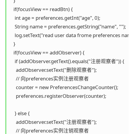
   }

   if(focusView == readBtn) {

    int age = preferences.getInt("age", 0);

    String name = preferences.getString("name", "");

    log.setText("read user data frome preferences name:
   }

   if(focusView == addObserver) {

    if (addObserver.getText().equals("注册观察者")) {

     addObserver.setText("删除观察者");

     // 向preferences实例注册观察者

     counter = new PreferencesChangeCounter();

     preferences.registerObserver(counter);

    } else {

     addObserver.setText("注册观察者");

     // 向preferences实例注销观察者
