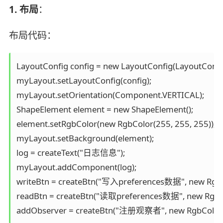
1. 布局
：
布局代码：
LayoutConfig config = new LayoutConfig(LayoutCon
myLayout.setLayoutConfig(config);

myLayout.setOrientation(Component.VERTICAL);

ShapeElement element = new ShapeElement();

element.setRgbColor(new RgbColor(255, 255, 255));

myLayout.setBackground(element);

log = createText("日志信息");

myLayout.addComponent(log);

writeBtn = createBtn("写入preferences数据", new RgbCol
readBtn = createBtn("读取preferences数据", new RgbColo