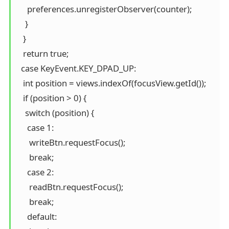
     preferences.unregisterObserver(counter);

    }

   }

   return true;

  case KeyEvent.KEY_DPAD_UP:

   int position = views.indexOf(focusView.getId());

   if (position > 0) {

    switch (position) {

     case 1:

      writeBtn.requestFocus();

      break;

     case 2:

      readBtn.requestFocus();

      break;

     default:
