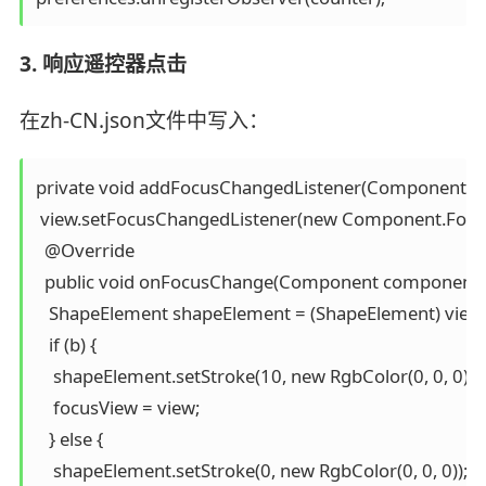
3. 响应遥控器点击
在zh-CN.json文件中写入：
private void addFocusChangedListener(Component vie
 view.setFocusChangedListener(new Component.Focus
  @Override

  public void onFocusChange(Component component, b
   ShapeElement shapeElement = (ShapeElement) view
   if (b) {

    shapeElement.setStroke(10, new RgbColor(0, 0, 0));

    focusView = view;

   } else {

    shapeElement.setStroke(0, new RgbColor(0, 0, 0));
