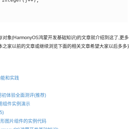
Integer(j++);

存对象(HarmonyOS鸿蒙开发基础知识)的文章就介绍到这了,更多
搜索脚本之家以前的文章或继续浏览下面的相关文章希望大家以后多多
航功能和实践
OS应用初体验全面测评(推荐)
与常用组件实例演示
5)
义圆形图片组件的实例代码