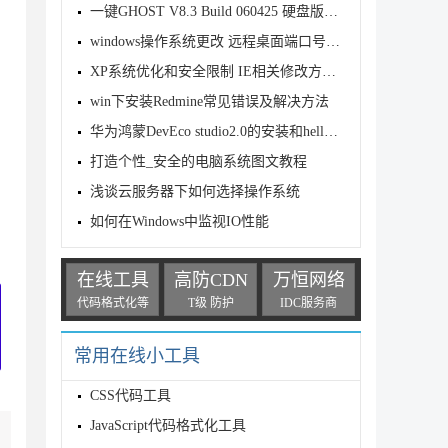
一键GHOST V8.3 Build 060425 硬盘版一键ghost使用
windows操作系统更改 远程桌面端口号的方法
XP系统优化和安全限制 IE相关修改方法与注册表文件
win下安装Redmine常见错误及解决方法
华为鸿蒙DevEco studio2.0的安装和hello world运行教
打造个性_安全的电脑系统图文教程
浅谈云服务器下如何选择操作系统
如何在Windows中监视IO性能
在线工具
高防CDN
万恒网络
代码格式化等
T级 防护
IDC服务商
常用在线小工具
CSS代码工具
JavaScript代码格式化工具