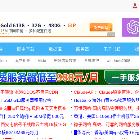
广告 商业广告，理
栏
脚本下载
数据库
服务器
电子书籍
linux
其它相关
Vista
密码恢复攻略
系统维护
windows2008
 不限流 本港DDOS不黑洞CDN
ClaudeAPI：Claude稳定直连
G1TSSD G口服务器租用仅需
Hostia.io 海外自营VPS物理服务
可免费测试
址查询▉ip归属地ip风险★天天免费查
万恒网络-国内高防物理服务器，
】250个随机IP 50M带宽 800元
99元/月起
香港、美国1-10G口宿主机低至35
-西安电信骨干线路云主机16核16G
微子网络 高效、可靠的网络服务
核8G10M69元每月
█华瑞云：香港/美国vps仅需0.6元