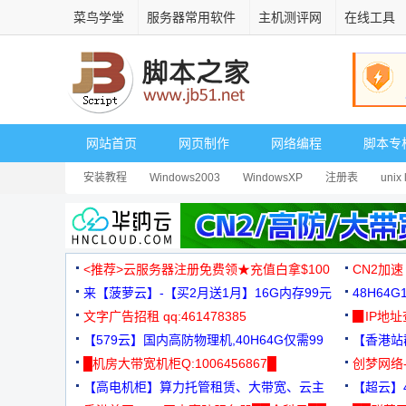
菜鸟学堂
服务器常用软件
主机测评网
在线工具
网站首页
网页制作
网络编程
脚本专
安装教程
Windows2003
WindowsXP
注册表
unix 
<推荐>云服务器注册免费领★充值白拿$100
CN2加速
来【菠萝云】-【买2月送1月】16G内存99元
48H64
文字广告招租 qq:461478385
3000+
▉IP地
【579云】国内高防物理机,40H64G仅需99
【香港站群
元
█机房大带宽机柜Q:1006456867█
创梦网络
【高电机柜】算力托管租赁、大带宽、云主
88元/月
【超云】4