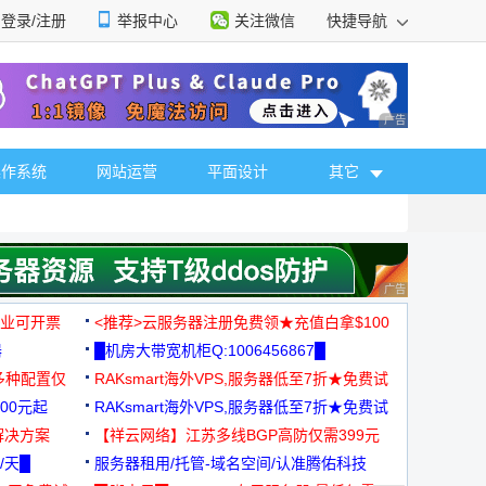
登录/注册
举报中心
关注微信
快捷导航
性选择
广告 商业广告，理
操作系统
网站运营
平面设计
其它
广告 商业广告，理
，企业可开票
<推荐>云服务器注册免费领★充值白拿$100
器
█机房大带宽机柜Q:1006456867█
多种配置仅
RAKsmart海外VPS,服务器低至7折★免费试
00元起
用★
RAKsmart海外VPS,服务器低至7折★免费试
解决方案
用★
【祥云网络】江苏多线BGP高防仅需399元
/天█
服务器租用/托管-域名空间/认准腾佑科技