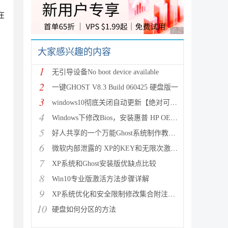
在
广告 商业广告，理性
大家感兴趣的内容
1
无引导设备No boot device available
2
一键GHOST V8.3 Build 060425 硬盘版一
3
windows10彻底关闭自动更新【绝对可行】
4
Windows下修改Bios，安装惠普 HP OEM XP
5
好人共享的一个万能Ghost系统制作教程附相关软件下载
6
微软内部泄露的 XP的KEY和无限次激活码
7
XP系统和Ghost安装版优缺点比较
8
Win10专业版激活方法步骤详解
9
XP系统优化和安全限制修改集合附注册表文件下载
10
硬盘如何分区的方法