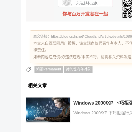
原文链接：https://blog.csdn.net/iCloudEnd/article/details/108
本文来自互联网用户投稿，该文观点仅代表作者本人，不
律责任。
如若内容造成侵权/违法违规/事实不符，请将相关资料发送至 re
鸿蒙Permanent
持久性内存对象
相关文章
Windows 2000/XP 下
Windows 2000/XP 下巧拒强行