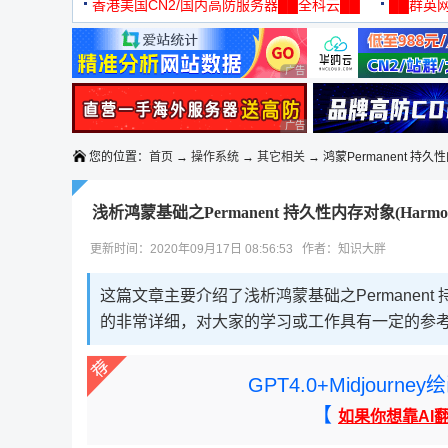
机
香港美国CN2/国内高防服务器██全科云██
██群英网
◆◆◆
广告 商业广告，理性选择
广告 商业广告，理性选择
您的位置：
首页
→
操作系统
→
其它相关
→ 鸿蒙Permanent 持
浅析鸿蒙基础之Permanent 持久性内存对象(Harm
更新时间：2020年09月17日 08:56:53 作者：知识大胖
这篇文章主要介绍了浅析鸿蒙基础之Permanent 
的非常详细，对大家的学习或工作具有一定的参
GPT4.0+Midjou
【
如果你想靠AI