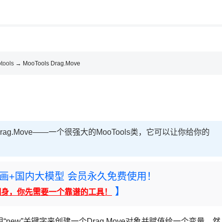
用◆
，理性选择
理性选择
tools
→ MooTools Drag.Move
.Move——一个很强大的MooTools类，它可以让你给你的
rney绘画+国内大模型 会员永久免费使用！
】
翻身，你先需要一个靠谱的工具！
ew”关键字来创建一个Drag.Move对象并赋值给一个变量，然