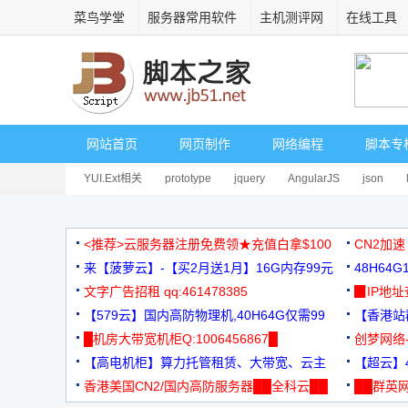
菜鸟学堂
服务器常用软件
主机测评网
在线工具
网站首页
网页制作
网络编程
脚本专
YUI.Ext相关
prototype
jquery
AngularJS
json
<推荐>云服务器注册免费领★充值白拿$100
CN2加速
来【菠萝云】-【买2月送1月】16G内存99元
48H64
文字广告招租 qq:461478385
3000+
▉IP地
【579云】国内高防物理机,40H64G仅需99
【香港站群
元
█机房大带宽机柜Q:1006456867█
创梦网络
【高电机柜】算力托管租赁、大带宽、云主
88元/月
【超云】4
机
香港美国CN2/国内高防服务器██全科云██
██群英网