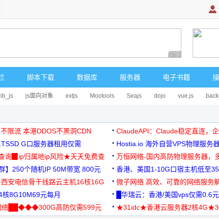
广告 商业广告，理
栏
脚本下载
数据库
服务器
电子书籍
lib_js
js面向对象
extjs
Mootools
Seajs
dojo
vue.js
back
 不限流 本港DDOS不黑洞CDN
ClaudeAPI：Claude稳定直连
G1TSSD G口服务器租用仅需
Hostia.io 海外自营VPS物理服务
可免费测试
址查询▉ip归属地ip风险★天天免费查
万恒网络-国内高防物理服务器，
】250个随机IP 50M带宽 800元
99元/月起
香港、美国1-10G口宿主机低至35
-西安电信骨干线路云主机16核16G
微子网络 高效、可靠的网络服务
核8G10M69元每月
█华瑞云：香港/美国vps仅需0.6元
络██◆◆◆300G高防仅需599元
★31idc★香港云服务器2核4G★