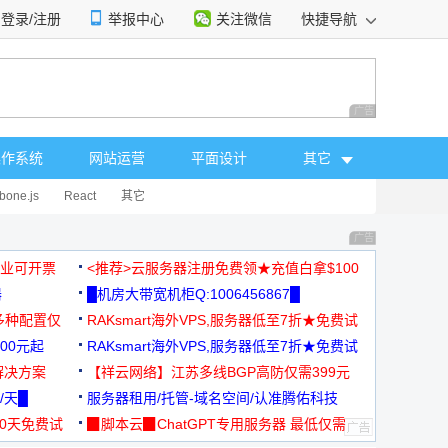
登录/注册
举报中心
关注微信
快捷导航
性选择
广告 商业广告，理
操作系统
网站运营
平面设计
其它
bone.js
React
其它
广告 商业广告，理
，企业可开票
<推荐>云服务器注册免费领★充值白拿$100
器
█机房大带宽机柜Q:1006456867█
多种配置仅
RAKsmart海外VPS,服务器低至7折★免费试
00元起
用★
RAKsmart海外VPS,服务器低至7折★免费试
解决方案
用★
【祥云网络】江苏多线BGP高防仅需399元
/天█
服务器租用/托管-域名空间/认准腾佑科技
30天免费试
▉脚本云▉ChatGPT专用服务器 最低仅需