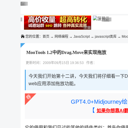
◆◆◆
广告 商业广告，理性选择
广告 商业广告，理性选择
广告 商业广告，理性选择
广告 商业广告，理性选择
广告 商业广告，理性选择
广告 商业广告，理性选择
广告 商业广告，理性选择
广告 商业广告
广告 商业广告，
广告 商业广告，理性选择
您的位置：
首页
→
网络编程
→
JavaScript
→
javascript类库
→
Moo
MooTools 1.2中的Drag.Move来实现拖放
更新时间：2009年09月15日 19:36:53 作者：
今天我们开始第十二讲，今天我们将仔细看一下Drag
web应用添加拖放功能。
GPT4.0+Midjou
【
如果你想靠AI
它的使用和我们见过的其他的插件类似：首先你使用“n