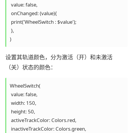
 value: false,

 onChanged: (value){

 print('WheelSwitch : $value');

 },

)
设置其轨道颜色，分为激活（开）和未激活
（关）状态的颜色：
WheelSwitch(

 value: false,

 width: 150,

 height: 50,

 activeTrackColor: Colors.red,

 inactiveTrackColor: Colors.green,
