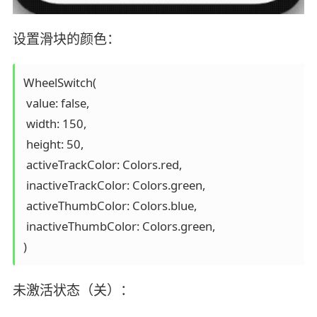
设置滑块的颜色：
WheelSwitch(

 value: false,

 width: 150,

 height: 50,

 activeTrackColor: Colors.red,

 inactiveTrackColor: Colors.green,

 activeThumbColor: Colors.blue,

 inactiveThumbColor: Colors.green,

)
未激活状态（关）：