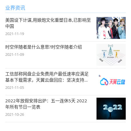
业界资讯
美国设下计谋,用娘炮文化重塑日本,已影响至
中国
2021-11-19
时空伴随者是什么意思?时空伴随者介绍
2021-11-09
工信部称网盘企业免费用户最低速率应满足
基本下载需求，天翼云盘回应：坚决支持，
始终
2021-11-05
2022年放假安排出炉：五一连休5天 2022
年所有节日一览表
2021-10-26