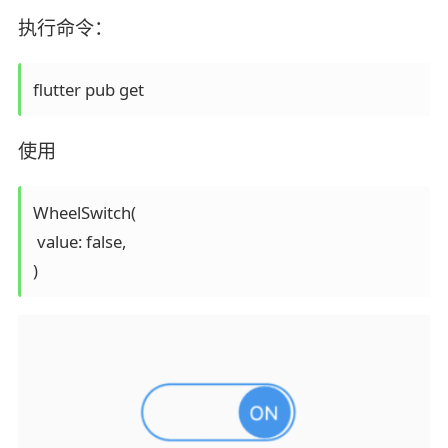
执行命令：
flutter pub get
使用
WheelSwitch(

 value: false,

)